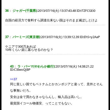
36
：
ジャガー(千葉県)
:
2013/07/16(火) 13:37:43.48 ID:
tTZFCGEi0
自国の経済力で食料すら調達出来ない国はそのまま滅ぼしとけよ
37
：
バーミーズ(東京都)
:
2013/07/16(火) 13:39:12.39 ID:
EhS+y2AaP
ケニアで300万あれば
10年くらい楽に暮らせるのかな？
43
：
ラ・パーマ(やわらか銀行)
:
2013/07/16(火) 14:38:21.22
ID:
C3IwoQJBP
>>37
同じ貧しい国でもベトナムとかカンボジアと違って、意外とそん
な事無いだろ。
安全は金で買わなきゃならんし、輸入品は高いし。
最貧国イコール物価安、ってことでもない。