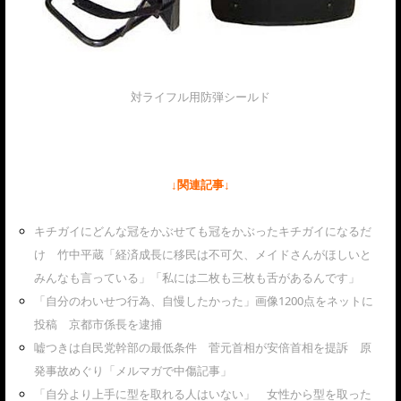
対ライフル用防弾シールド
↓関連記事↓
キチガイにどんな冠をかぶせても冠をかぶったキチガイになるだ
け 竹中平蔵「経済成長に移民は不可欠、メイドさんがほしいと
みんなも言っている」「私には二枚も三枚も舌があるんです」
「自分のわいせつ行為、自慢したかった」画像1200点をネットに
投稿 京都市係長を逮捕
嘘つきは自民党幹部の最低条件 菅元首相が安倍首相を提訴 原
発事故めぐり「メルマガで中傷記事」
「自分より上手に型を取れる人はいない」 女性から型を取った