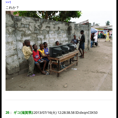
>>1
これか？
26
：
ギコ(滋賀県)
:
2013/07/16(火) 12:28:38.58 ID:
dxqnC0XS0