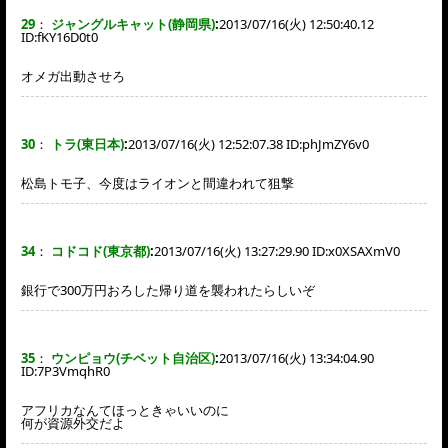
29
：
ジャングルキャット(静岡県)
:
2013/07/16(火) 12:50:40.12
ID:
fKY16D0t0
オメガ出動させろ
30
：
トラ(東日本)
:
2013/07/16(火) 12:52:07.38 ID:
phJmZY6v0
松島トモ子、今度はライオンと間違われて狙撃
34
：
コドコド(東京都)
:
2013/07/16(火) 13:27:29.90 ID:
x0XSAXmV0
銀行で300万円おろした帰り道を襲われたらしいぞ
35
：
ウンピョウ(チベット自治区)
:
2013/07/16(火) 13:34:04.90
ID:
7P3VmqhR0
アフリカなんてほっときゃいいのに
何が資源外交だよ