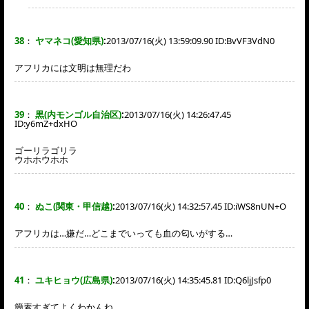
38
：
ヤマネコ(愛知県)
:
2013/07/16(火) 13:59:09.90 ID:
BvVF3VdN0
アフリカには文明は無理だわ
39
：
黒(内モンゴル自治区)
:
2013/07/16(火) 14:26:47.45
ID:
y6mZ+dxHO
ゴーリラゴリラ
ウホホウホホ
40
：
ぬこ(関東・甲信越)
:
2013/07/16(火) 14:32:57.45 ID:
iWS8nUN+O
アフリカは…嫌だ…どこまでいっても血の匂いがする…
41
：
ユキヒョウ(広島県)
:
2013/07/16(火) 14:35:45.81 ID:
Q6ljJsfp0
簡素すぎてよくわかんね