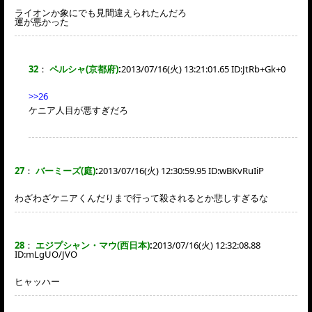
ライオンか象にでも見間違えられたんだろ
運が悪かった
32
：
ペルシャ(京都府)
:
2013/07/16(火) 13:21:01.65 ID:
JtRb+Gk+0
>>26
ケニア人目が悪すぎだろ
27
：
バーミーズ(庭)
:
2013/07/16(火) 12:30:59.95 ID:
wBKvRuIiP
わざわざケニアくんだりまで行って殺されるとか悲しすぎるな
28
：
エジプシャン・マウ(西日本)
:
2013/07/16(火) 12:32:08.88
ID:
mLgUO/JVO
ヒャッハー