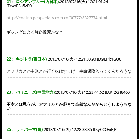
21
：
ロシアンブルー(西日本)
:
2013/07/16(火) 12:21:01.24
ID:
w/FFa5vB0
http://english.peopledaily.com.cn/90777/8327774.html
ギャングによる強盗致死かな？
22
：
キジトラ(西日本)
:
2013/07/16(火) 12:21:50.90 ID:
9LPit1GU0
アフリカとか中米とか行く奴はすっげー生命保険入ってくんだろうな
23
：
バリニーズ(中国地方)
:
2013/07/16(火) 12:23:44.62 ID:
Kr2G48460
不幸とは思うが、アフリカとか起きて当然なんだからどうしようもな
い
25
：
ラ・パーマ(庭)
:
2013/07/16(火) 12:28:33.35 ID:
yCCOviEjP