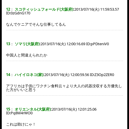
12
：
スコティッシュフォールド(大阪府)
:
2013/07/16(火) 11:59:53.57
ID:
0zGdnG170
なんでケニアでそんな仕事してるん
13
：
ソマリ(大阪府)
:
2013/07/16(火) 12:00:16.69 ID:
pPDteniV0
中国人と間違えられたか
14
：
ハイイロネコ(家)
:
2013/07/16(火) 12:00:59.56 ID:
Z3Op2ZER0
アフリカは子供にワクチン食料云々より大人の武器没収する方優先し
た方がいいと思う
15
：
オリエンタル(大阪府)
:
2013/07/16(火) 12:01:25.06
ID:
Pq8M4rWO0
これは助けにゃ！