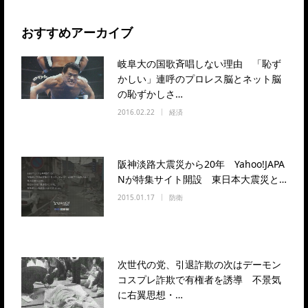
おすすめアーカイブ
岐阜大の国歌斉唱しない理由 「恥ず
かしい」連呼のプロレス脳とネット脳
の恥ずかしさ…
2016.02.22
経済
阪神淡路大震災から20年 Yahoo!JAPA
Nが特集サイト開設 東日本大震災と…
2015.01.17
防衛
次世代の党、引退詐欺の次はデーモン
コスプレ詐欺で有権者を誘導 不景気
に右翼思想・…