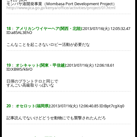
モンバサ港開発事業（Mombasa Port Development Project）
http://www.jica.go.jp/kenya/office/activities/project/01.html
18
：
アメリカンワイヤーヘア(関西・北陸)
:
2013/07/16(火) 12:05:32.47
ID:
a85AL3EhO
こんなことを起こさないロビー活動が必要だな
19
：
オシキャット(関東・甲信越)
:
2013/07/16(火) 12:06:18.61
ID:
XBWS/k6rO
日揮のプラントテロと同じで
すんごい高級取りっぽいな
20
：
オセロット(福岡県)
:
2013/07/16(火) 12:06:40.85 ID:
Bpt7cgXq0
記事読んでないけどどうせ動物にでも襲撃されたんだろ