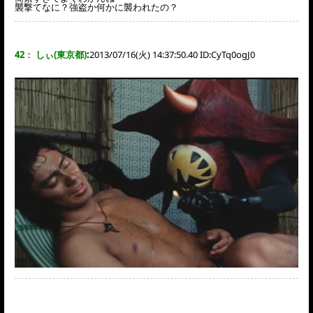
襲撃てなに？強盗か何かに襲われたの？
42
：
しぃ(東京都)
:
2013/07/16(火) 14:37:50.40 ID:
CyTq0ogJ0