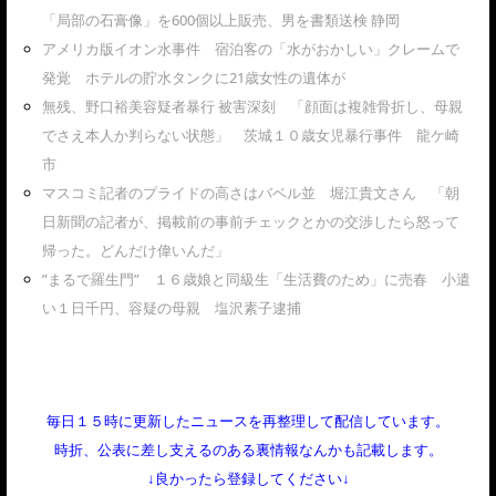
「局部の石膏像」を600個以上販売、男を書類送検 静岡
アメリカ版イオン水事件 宿泊客の「水がおかしい」クレームで
発覚 ホテルの貯水タンクに21歳女性の遺体が
無残、野口裕美容疑者暴行 被害深刻 「顔面は複雑骨折し、母親
でさえ本人か判らない状態」 茨城１０歳女児暴行事件 龍ケ崎
市
マスコミ記者のプライドの高さはバベル並 堀江貴文さん 「朝
日新聞の記者が、掲載前の事前チェックとかの交渉したら怒って
帰った。どんだけ偉いんだ」
”まるで羅生門” １６歳娘と同級生「生活費のため」に売春 小遣
い１日千円、容疑の母親 塩沢素子逮捕
毎日１５時に更新したニュースを再整理して配信しています。
時折、公表に差し支えるのある裏情報なんかも記載します。
↓良かったら登録してください↓