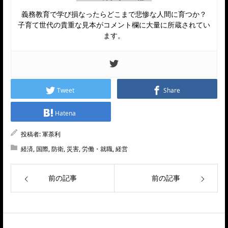
義務教育で学び損なったらどこまで悲惨な人間に育つか？
子育て世代の貴重な見本がコメント欄に大量に所蔵されてい
ます。
Tweet
Share
Hatena
投稿者:
軍荼利
経済
,
国際
,
防衛
,
災害
,
労働・就職
,
経営
前の記事
前の記事