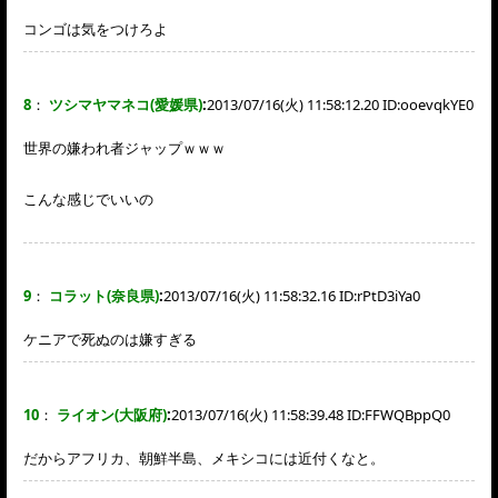
コンゴは気をつけろよ
8
：
ツシマヤマネコ(愛媛県)
:
2013/07/16(火) 11:58:12.20 ID:
ooevqkYE0
世界の嫌われ者ジャップｗｗｗ
こんな感じでいいの
9
：
コラット(奈良県)
:
2013/07/16(火) 11:58:32.16 ID:
rPtD3iYa0
ケニアで死ぬのは嫌すぎる
10
：
ライオン(大阪府)
:
2013/07/16(火) 11:58:39.48 ID:
FFWQBppQ0
だからアフリカ、朝鮮半島、メキシコには近付くなと。