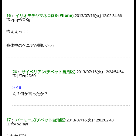
16
：
イリオモテヤマネコ(SB-iPhone)
:
2013/07/16(火) 12:02:34.66
ID:
zpq+VOKgi
怖ええっ！！
身体中のケニアが開いたわ
24
：
サイベリアン(チベット自治区)
:
2013/07/16(火) 12:24:54.54
ID:
J/Teq2D60
>>16
ん？何か言ったか？
17
：
バーミーズ(チベット自治区)
:
2013/07/16(火) 12:03:02.43
ID:
fo/pZTayP
これか JICA