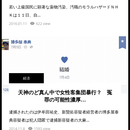
若い上級国民に顕著な薬物汚染、汚職のモラルハザードＮＨ
Ｋは１１日、自…
2016.01.11
622 view
経済
天神のど真ん中で女性客集団暴行？ 冤
罪の可能性濃厚…
逮捕されたのは伊牟田祐史、新賢佑容疑者経営者の博多屋泰
典容疑者は犯人隠匿で逮捕新容疑者の大麻…
2014.11.8
1593 view