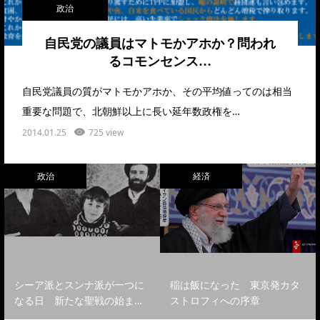
政治
自民党の議員はマトモかアホか？問われ
るコモンセンス…
自民党議員の質がマトモかアホか、その平均値ってのは相当
重要な問題で、北朝鮮以上に長い延年数政権を…
2014.01.25
725 view
政治
経済
シーア派とスンナ派が一つに
稲は飯になった 東京発カタ
なる日 新たな聖戦の始ま…
ストロフィへの序章