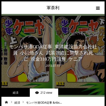
軍荼利
経済
ネトウヨ
モンバサ港ODA従事 東洋建設協力会社社
政治
員 小川悟さん 武装強盗に襲撃され死
亡 現金310万円強奪 ケニア
ライフハック
2013.07.17
サイトマップ
about
経済
212 view
お問合せ
経済
モンバサ港ODA従事 &nbs…
ーム