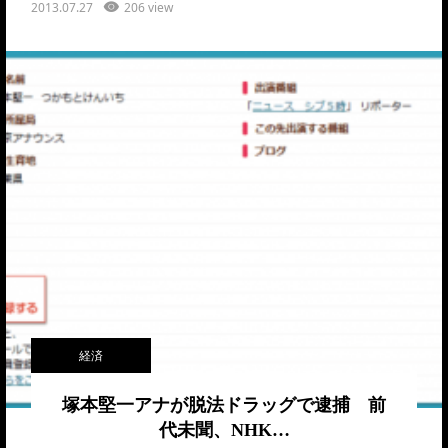
2013.07.27
206 view
経済
塚本堅一アナが脱法ドラッグで逮捕 前
代未聞、NHK…