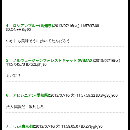
4
：
ロシアンブルー(高知県)
:
2013/07/16(火) 11:57:37.08
ID:
QN+HBiy90
いかにも美味そうに歩いてたんだろう
5
：
ノルウェージャンフォレストキャット (WiMAX)
:
2013/07/16(火)
11:57:45.73 ID:
ti2LphJz0
カバに？
6
：
アビシニアン(愛知県)
:
2013/07/16(火) 11:57:59.32 ID:
3/g3yjYq0
法人保護だ、派兵しろ
7
：
しぃ(東京都)
:
2013/07/16(火) 11:58:05.07 ID:
ZYIygRjY0