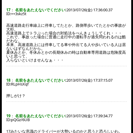
17
：
名前をあたえないでください
:
2013/07/26(金) 17:36:00.37
ID:
++3skz5t
高速道路走行車線上に停車してたとか、路側帯歩いてたとかの事故が
大杉。
高速道路上でトラぶった場合の対処法をべんきょうしてくれ・・・
これで、事故った場合に普通に走行中の運転手が過失問われるのは酷
だわな。
本来、高速道路上には停車してる車や外出てる人や歩いている人は居
ないはずなんだから。
夏休みとか、冬休みとかの長期休みの時は自動車専用道路は危険度高
いと思って、
入らないといけませんなぁ・・・
18
：
名前をあたえないでください
:
2013/07/26(金) 17:37:15.07
ID:
RLpHsXqf
押しがけ？
19
：
名前をあたえないでください
:
2013/07/26(金) 17:39:34.77
ID:
pQGz/6UB
17みたいな意識のドライバーが大勢いるのかと思うと恐ろしいわ。