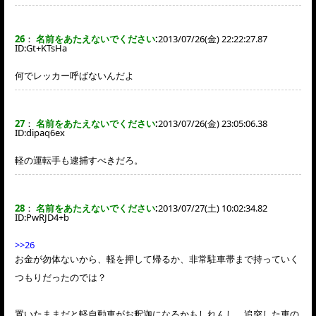
26
：
名前をあたえないでください
:
2013/07/26(金) 22:22:27.87
ID:
Gt+KTsHa
何でレッカー呼ばないんだよ
27
：
名前をあたえないでください
:
2013/07/26(金) 23:05:06.38
ID:
dipaq6ex
軽の運転手も逮捕すべきだろ。
28
：
名前をあたえないでください
:
2013/07/27(土) 10:02:34.82
ID:
PwRJD4+b
>>26
お金が勿体ないから、軽を押して帰るか、非常駐車帯まで持っていく
つもりだったのでは？
置いたままだと軽自動車がお釈迦になるかもしれんし、追突した車の