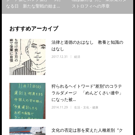
なる日 新たな聖戦の始ま…
ストロフィへの序章
おすすめアーカイブ
法律と道徳のおはなし 教養と知識の
はなし
2017.12.31
経済
狩られるヘイトワード”差別”のコラテ
ラルダメージ 「めんどくさい連中」
になった被…
2014.11.29
生活・文化・健康
文化の否定は形を変えた人種差別 ”ク