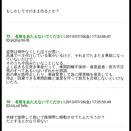
もしかしてそのまま出るとか？
15
：
名前をあたえないでください
:
2013/07/26(金) 17:32:06.47
ID:
pQGz/6UB
追突は例外なくしたほうが悪い。
高速でベタ付けしている輩がいるけど、それまでたまたま事故になっ
ていないだけで、
そのうち今回みたいなことになる。
よく起きる玉突き事故だって、車間距離不保持・速度超過・前方不注
視のすべてあるいはいずれかが原因。
前の車が急停止したり、車線変更して急に障害物を発見しても、
停止・回避できる車間距離と速度を守って前方を注視しないといけな
いだろ。
16
：
名前をあたえないでください
:
2013/07/26(金) 17:35:50.49
ID:
ULoE7efo
本線で故障して急いで路側帯に移動させてたんだろうか？
だとするとかなり切ない