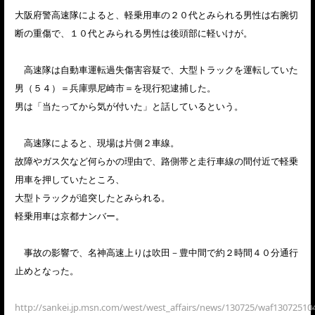
大阪府警高速隊によると、軽乗用車の２０代とみられる男性は右腕切
断の重傷で、１０代とみられる男性は後頭部に軽いけが。
高速隊は自動車運転過失傷害容疑で、大型トラックを運転していた
男（５４）＝兵庫県尼崎市＝を現行犯逮捕した。
男は「当たってから気が付いた」と話しているという。
高速隊によると、現場は片側２車線。
故障やガス欠など何らかの理由で、路側帯と走行車線の間付近で軽乗
用車を押していたところ、
大型トラックが追突したとみられる。
軽乗用車は京都ナンバー。
事故の影響で、名神高速上りは吹田－豊中間で約２時間４０分通行
止めとなった。
http://sankei.jp.msn.com/west/west_affairs/news/130725/waf13072510