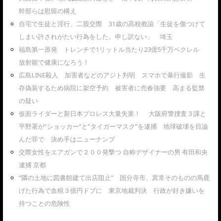
幹部らは慰留の構え
自宅で生徒と淫行、二股交際 31歳の高校教諭「生徒を傷つけて
しまい許されがたい行為をした。申し訳ない」 埼玉
福島第一原発 トレンチで1リットル当たり23億5千万ベクレル
放射能で健康になろう！
広島LINE殺人 加害者などのアジト判明 スマホで暴行撮影 生
存偽装するため病院に架空予約 被害者に売春強要 高まる監禁
の疑い
仮面ライダーと新日本プロレス大量失業！ 大阪府警捜査３課と
平野署が“ショッカー”と”タイガーマスク”を逮捕 地球破壊を目論
んだ罪で 決め手はニューナンブ
交際女性をエアガンで２００発撃つ 自称デザイナーの男 有田和央
逮捕 京都
”隣の土地に図書館建て出店阻止” 国分寺市、異常そのものの馬鹿
げた行為で血税３億円ドブに 東京地裁判決 行政が好き嫌いを
持つことの危険性