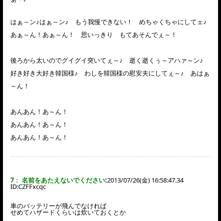
はぁ～ン♪はぁ～ン♪ もう我慢できない！ めちゃくちゃにしてェ♪
あぁ～ん！あぁ～ん！ 思いっきり もてあそんでぇ～！
後ろから太いのでグイグイ突いてぇ～♪ 逝く逝くぅ～アハァ～ン♪
好き好き大好き韓国様♪ わしを韓国様の慰安夫にしてぇ～♪ あはぁ
～ん！
あんあん！あ～ん！
あんあん！あ～ん！
あんあん！あ～ん！
7
：
名前をあたえないでください
:
2013/07/26(金) 16:58:47.34
ID:
CZFFxcqc
車のバッテリーが飛んでなければ
せめてハザードくらいは炊いておくとか