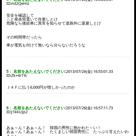
ID:
mI2QeHiz
安全を確認して
△と発炎筒置いて作業しとけ
危険なら後続車に異常を知らせて道路外に退避しとけ
その時間帯だったら
車が電気も付けて無いなら分らないだろうな
5
：
名前をあたえないでください
:
2013/07/26(金) 16:55:01.33
ID:
Zk+4r1Yc
ＪＡＦに払う6,000円が惜しかったのか
6
：
名前をあたえないでください
:
2013/07/26(金) 16:57:11.73
ID:
J1kkUJp2
あぁ～ん！あぁ～ん！ 韓国の男性に抱かれた～い！
あぁ～ん！あぁ～ん！ たくましい韓国男性に たっぷり甘えたいわ
ぁ～♪