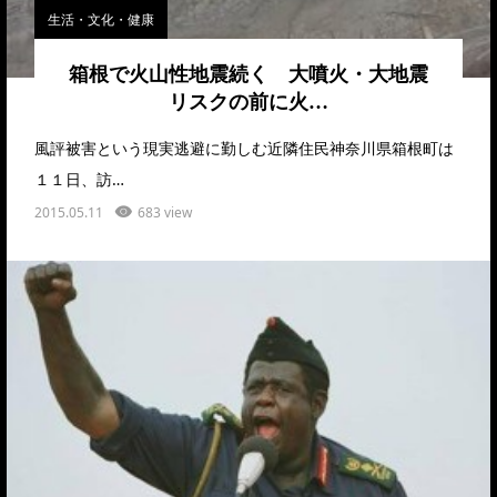
生活・文化・健康
箱根で火山性地震続く 大噴火・大地震
リスクの前に火…
風評被害という現実逃避に勤しむ近隣住民神奈川県箱根町は
１１日、訪…
2015.05.11
683 view