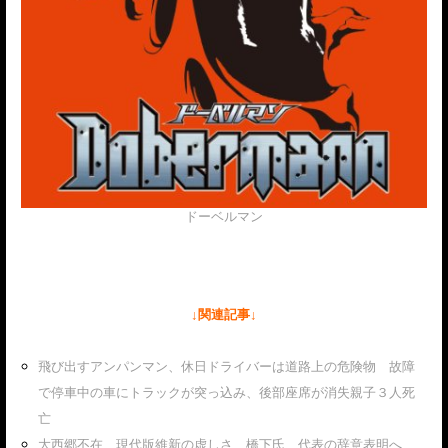
ドーベルマン
↓関連記事↓
飛び出すアンパンマン、休日ドライバーは道路上の危険物 故障
で停車中の車にトラックが突っ込み、後部座席が消失親子３人死
亡
大西郷不在、現代版維新の虚しさ 橋下氏、代表の辞意表明へ