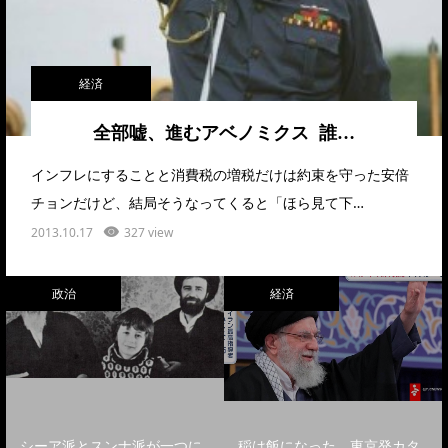
経済
全部嘘、進むアベノミクス 誰…
インフレにすることと消費税の増税だけは約束を守った安倍
チョンだけど、結局そうなってくると「ほら見て下…
2013.10.17
327 view
政治
経済
シーア派とスンナ派が一つに
稲は飯になった 東京発カタ