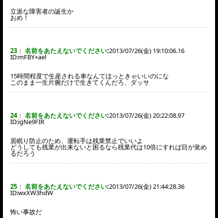
立派な障害者の誕生か
おめ！
23
：
名前をあたえないでください
:
2013/07/26(金) 19:10:06.16
ID:
mFBY+ael
15時間程度で生産される車なんてほっときゃいいのにな
このまま一生片腕だけで生きてくんだろ、ダッサ
24
：
名前をあたえないでください
:
2013/07/26(金) 20:22:08.97
ID:
igNe9FIR
居眠り防止のため、運転手は残業禁止でいいよ
どうしても残業が出来ないと困るなら残業代は10倍にすれば目が覚め
るだろう
25
：
名前をあたえないでください
:
2013/07/26(金) 21:44:28.36
ID:
wxXW3hdW
怖い事故だ