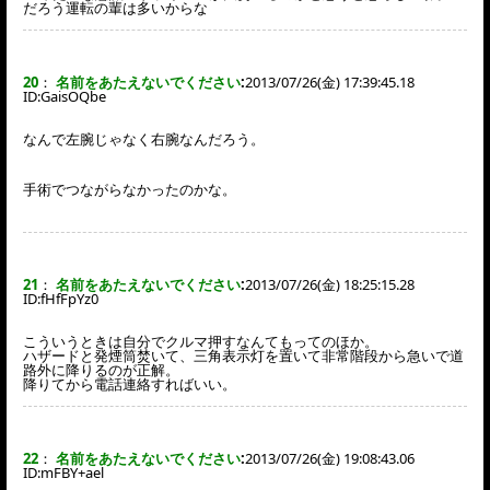
だろう運転の輩は多いからな
20
：
名前をあたえないでください
:
2013/07/26(金) 17:39:45.18
ID:
GaisOQbe
なんで左腕じゃなく右腕なんだろう。
手術でつながらなかったのかな。
21
：
名前をあたえないでください
:
2013/07/26(金) 18:25:15.28
ID:
fHfFpYz0
こういうときは自分でクルマ押すなんてもってのほか。
ハザードと発煙筒焚いて、三角表示灯を置いて非常階段から急いで道
路外に降りるのが正解。
降りてから電話連絡すればいい。
22
：
名前をあたえないでください
:
2013/07/26(金) 19:08:43.06
ID:
mFBY+ael