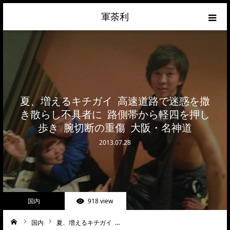
軍荼利
経済
ネトウヨ
夏、増えるキチガイ 高速道路で迷惑を撒
政治
き散らし不具者に 路側帯から軽四を押し
歩き 腕切断の重傷 大阪・名神道
ライフハック
2013.07.28
サイトマップ
about
国内
918 view
お問合せ
国内
夏、増えるキチガイ …
ーム