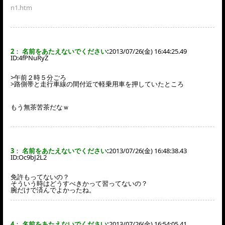
n1.htm
2
：
名前をあたえないでください
:
2013/07/26(金) 16:44:25.49
ID:
4fPNuRyZ
>午前２時５分ごろ
>路側帯と走行車線の間付近で軽乗用車を押していたところ
もう無茶苦茶だなｗ
3
：
名前をあたえないでください
:
2013/07/26(金) 16:48:38.43
ID:
Oc9bJ2L2
免許もってないの？
そういう時はどうすべきかって習ってないの？
腕だけで済んでよかったね。
4
：
名前をあたえないでください
:
2013/07/26(金) 16:54:05.41