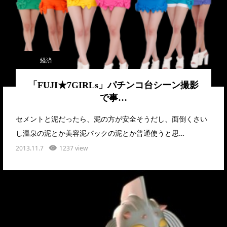
経済
「FUJI★7GIRLs」パチンコ台シーン撮影
で事…
セメントと泥だったら、泥の方が安全そうだし、面倒くさい
し温泉の泥とか美容泥パックの泥とか普通使うと思…
2013.11.7
1237 view