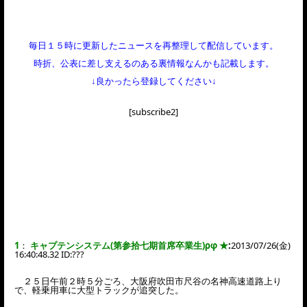
毎日１５時に更新したニュースを再整理して配信しています。
時折、公表に差し支えるのある裏情報なんかも記載します。
↓良かったら登録してください↓
[subscribe2]
1
：
キャプテンシステム(第参拾七期首席卒業生)ρφ ★
:
2013/07/26(金)
16:40:48.32 ID:
???
２５日午前２時５分ごろ、大阪府吹田市尺谷の名神高速道路上り
で、軽乗用車に大型トラックが追突した。