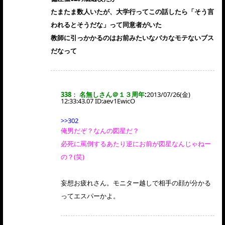
たまたま数人いたが、大学行ってこの話したら「そう言
われるとそうだな」って同意者がいた
教師に引っかかるのはお前みたいなバカなモテないブス
だなって
338
：
名無しさん＠１３周年
:
2013/07/26(金)
12:33:43.07 ID:
aev1EwicO
>>302
俺男だぞ？なんの図星だ？
必死に罵倒するあたり逆にお前が図星なんじゃねー
の？(笑)
妄想お疲れさん。モニター越しで相手の顔が分かる
ってエスパーかよ。