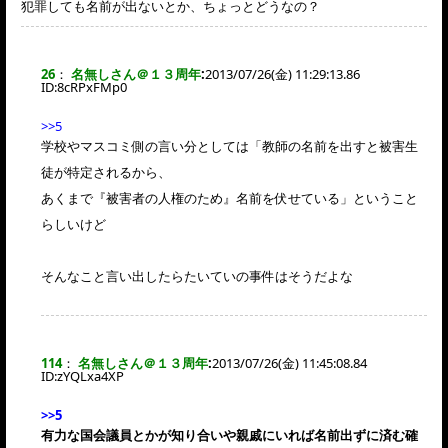
犯罪しても名前が出ないとか、ちょっとどうなの？
26
：
名無しさん＠１３周年
:
2013/07/26(金) 11:29:13.86
ID:
8cRPxFMp0
>>5
学校やマスコミ側の言い分としては「教師の名前を出すと被害生
徒が特定されるから、
あくまで『被害者の人権のため』名前を伏せている」ということ
らしいけど
そんなこと言い出したらたいていの事件はそうだよな
114
：
名無しさん＠１３周年
:
2013/07/26(金) 11:45:08.84
ID:
zYQLxa4XP
>>5
有力な国会議員とかが知り合いや親戚にいれば名前出ずに済む確