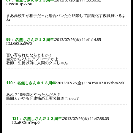
67
：
名無しさん＠１３周年
:
2013/07/26(金) 11:35:56.62
ID:
w1KDp27o0
まあ高校生が相手だった場合バレたら結婚して誤魔化す教職員いるよ
ね
99
：
名無しさん＠１３周年
:
2013/07/26(金) 11:41:14.85
ID:
LGKtbaSW0
言い寄られたならともかく
自分から2人にアプローチかよ
教師、生徒以前に人間のクズじゃん
110
：
名無しさん＠１３周年
:
2013/07/26(金) 11:43:50.07 ID:
ZtbrvZai0
あれ？18未満とやったんだろ？
民間人がやると逮捕の上実名報道じゃね？
121
：
名無しさん＠１３周年
:
2013/07/26(金) 11:47:38.03
ID:
aRRGm1wp0