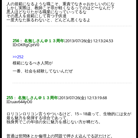
人の規範になるような職こそ、重責でなきゃおかしいのにな
しかし実際は、教師こそ罪が軽くなるってのはどーなんだ？
悪人ほどなりたがる職業になっていってるな
その悪人を規範にして育つ子供達
一度大なた振るわないと、どんどん悪くなるよ
256
：
名無しさん＠１３周年
:
2013/07/26(金) 12:13:24.53
ID:
OKRgCptV0
>>252
模範になるべき人間が
一番、社会を経験してないんだぜ
255
：
名無しさん＠１３周年
:
2013/07/26(金) 12:13:19.68
ID:
uav644yO0
ロリコンロリコン言うやついるけど、15～18歳って、生物的には女が
最も魅力を発揮する頃合であって、
独身男でこの年頃の女に魅力を感じない方が稀だろ。
普通は世間体とか倫理上の問題で押さえ込んでる訳だけど。