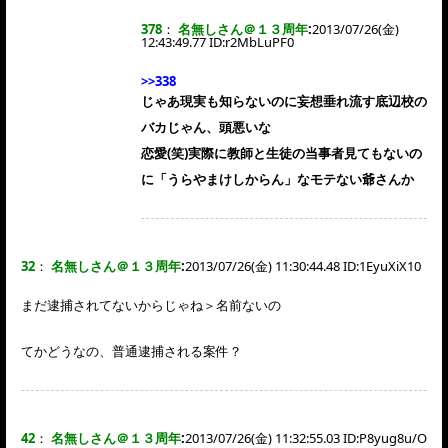
378
：
名無しさん＠１３周年
:
2013/07/26(金)
12:43:49.77 ID:
r2MbLuPF0
>>338
じゃあ現実も知らないのに妄想垂れ流す底辺校の
バカじゃん、頭悪いな
恋愛(笑)実際に教師と生徒の当事者見てもないの
に「うらやまけしからん」なモテない爺さんか
32
：
名無しさん＠１３周年
:
2013/07/26(金) 11:30:44.48 ID:
1EyuXiX10
まだ逮捕されてないからじゃね＞名前ないの
てかどうなの、普通逮捕される案件？
42
：
名無しさん＠１３周年
:
2013/07/26(金) 11:32:55.03 ID:
P8yug8u/O