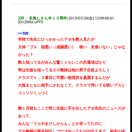
235
：
名無しさん＠１３周年
:
2013/07/26(金) 12:09:06.61
ID:
r2MbLuPF0
>>109
学校で先生にひっかかったアホを数人見たが
大体「ブス 頭悪い（成績悪い） 暗い 友達いない」じゃな
かった？
数人知ってるがみんな驚くぐらいこの共通項ばかり
実は生徒を狙ってるエロ教師は他の男子生徒よろしく
クラスで１，２番目に可愛い無理目を贔屓するんだが
大抵まともに相手にされなくて、クラスで浮いてる暗いブスと
コッソリくっつく
数ヶ月前もここで同じ生徒に手を出したアホ先生のニュースが
あって、
みんな「うらやまけしからん」とか言ってたのに
アホ教師が実名顔出しブログやってたのが出てきて、相手のJK