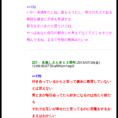
>>152
いや、未成年だしね。親もそうだし、周りの大人である
教師も健全に子供を育成する
努力をすべきだと思うけどね。
やっぱあなた自己の都合しか考えてなくてどこかネジが
飛んでるね。まるで学校の教師みたいｗ
221
：
名無しさん＠１３周年
:
2013/07/26(金)
12:06:36.67 ID:
aRRGm1wp0
>>170
付き合っているからと言って健全に教育していない
とは言えない
男と女が毎日会ってたら好きになるのは当たり前だ
ろ
それでお互いが幸せだと言ってるのに邪魔をするお
まえはおかしい