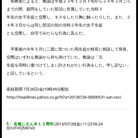
県教委によると、教諭は平成２３年１２月下旬から２４年２月ごろ
までの間、顧問をしていた部活に所属していた当時３
年生の女子生徒と交際し、キスをしたり胸に触ったりした。また、２
４年３月からは同じ部活の別の当時２年生の女子生徒
とも交際し、自宅でみだらな行為に及んだ。
卒業後の今年５月に二股に気づいた両生徒が校長に相談して発覚。
交際はいずれも教諭から持ち掛けていた。教諭は「元
生徒を同時に傷つけてしまい許されがたい行為をした。申し訳ない」
と話しているという。
産経新聞 7月26日(金)10時45分配信
http://headlines.yahoo.co.jp/hl?a=20130726-00000531-san-soci
5
：
名無しさん＠１３周年
:
2013/07/26(金) 11:23:56.24
ID:
UFHQNKFx0