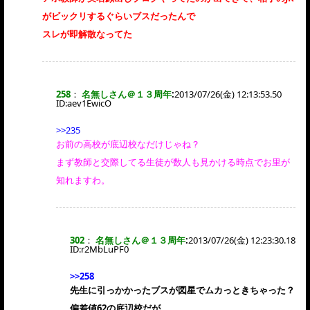
がビックリするぐらいブスだったんで
スレが即解散なってた
258
：
名無しさん＠１３周年
:
2013/07/26(金) 12:13:53.50
ID:
aev1EwicO
>>235
お前の高校が底辺校なだけじゃね？
まず教師と交際してる生徒が数人も見かける時点でお里が
知れますわ。
302
：
名無しさん＠１３周年
:
2013/07/26(金) 12:23:30.18
ID:
r2MbLuPF0
>>258
先生に引っかかったブスが図星でムカっときちゃった？
偏差値62の底辺校だが