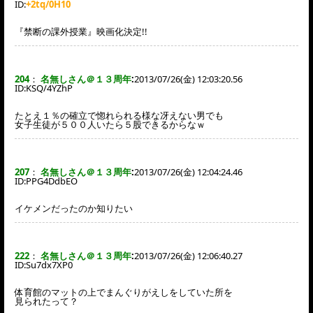
ID:
+2tq/0H10
『禁断の課外授業』映画化決定!!
204
：
名無しさん＠１３周年
:
2013/07/26(金) 12:03:20.56
ID:
KSQ/4YZhP
たとえ１％の確立で惚れられる様な冴えない男でも
女子生徒が５００人いたら５股できるからなｗ
207
：
名無しさん＠１３周年
:
2013/07/26(金) 12:04:24.46
ID:
PPG4DdbEO
イケメンだったのか知りたい
222
：
名無しさん＠１３周年
:
2013/07/26(金) 12:06:40.27
ID:
Su7dx7XP0
体育館のマットの上でまんぐりがえしをしていた所を
見られたって？