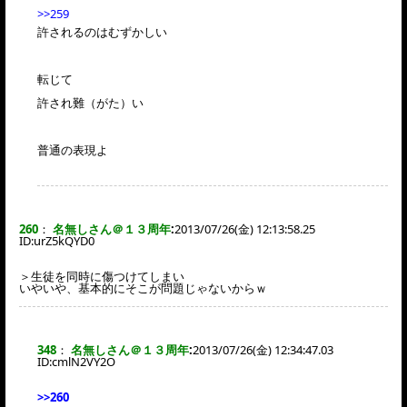
>>259
許されるのはむずかしい
転じて
許され難（がた）い
普通の表現よ
260
：
名無しさん＠１３周年
:
2013/07/26(金) 12:13:58.25
ID:
urZ5kQYD0
＞生徒を同時に傷つけてしまい
いやいや、基本的にそこが問題じゃないからｗ
348
：
名無しさん＠１３周年
:
2013/07/26(金) 12:34:47.03
ID:
cmlN2VY2O
>>260