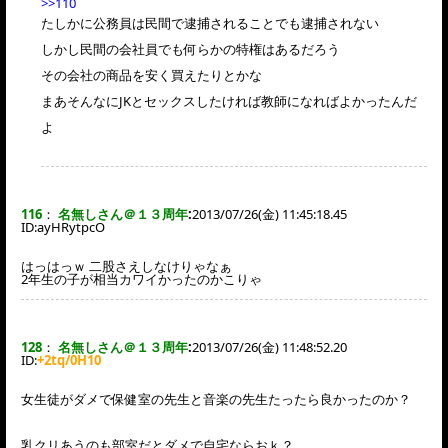
>>110
たしかに公務員は民間で逮捕されることでも逮捕されない
しかし民間の会社員でも何らかの特権はあるだろう
その会社の商品を安く買えたりとかな
まあそんなにJKとセックスしたければ教師になればよかったんだ
よ
116
：
名無しさん＠１３周年
:
2013/07/26(金) 11:45:18.45
ID:
ayHRytpcO
はっはっｗ 二股さえしなけりゃなぁ
2年生の子が相当カワイかったのかこりゃ
128
：
名無しさん＠１３周年
:
2013/07/26(金) 11:48:52.20
ID:
+2tq/0H10
女生徒がダメで保健室の先生と音楽の先生たったら良かったのか？
乳クリあうのも部室だとダメで自宅ならおｋ？