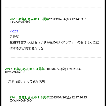
262
：
名無しさん＠１３周年
:
2013/07/26(金) 12:14:53.31
ID:
xZWGI4ZB0
>>255
まあな
生物学的にいえばもう子供が産めないアラフォーのおばはんに欲
情する方が異常者だよな
259
：
名無しさん＠１３周年
:
2013/07/26(金) 12:13:57.42
ID:
mxxzaA+u0
「許され難い」って変な表現
274
：
名無しさん＠１３周年
:
2013/07/26(金) 12:17:16.15
ID:
WNkCgN5tO