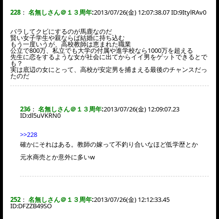
228
：
名無しさん＠１３周年
:
2013/07/26(金) 12:07:38.07 ID:
9ItylRAv0
バラしてクビにするのが馬鹿なのだ
賢い女子学生や親ならば結婚に持ち込む
もう一度いうが、高校教師は恵まれた職業
公立で800万、私立でも大学の付属や進学校なら1000万を超える
先生に恋をするような女が社会に出てからイイ男をゲットできるとで
も？
実は底辺の女にとって、高校が安定男を捕まえる最後のチャンスだっ
たのだ
236
：
名無しさん＠１３周年
:
2013/07/26(金) 12:09:07.23
ID:
dl5uVKRN0
>>228
確かにそれはある。教師の嫁って不釣り合いなほど低学歴とか
元水商売とか意外に多いw
252
：
名無しさん＠１３周年
:
2013/07/26(金) 12:12:33.45
ID:
DFZZB49SO