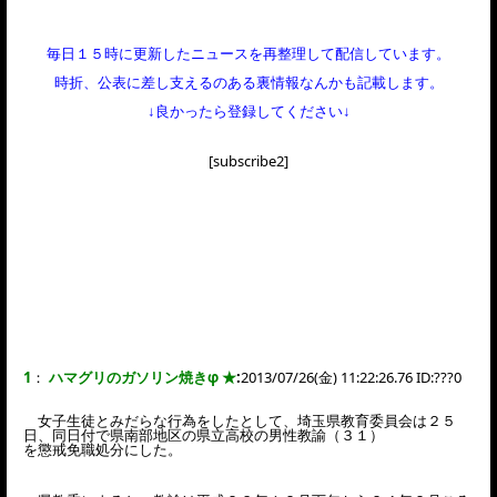
毎日１５時に更新したニュースを再整理して配信しています。
時折、公表に差し支えるのある裏情報なんかも記載します。
↓良かったら登録してください↓
[subscribe2]
1
：
ハマグリのガソリン焼きφ ★
:
2013/07/26(金) 11:22:26.76 ID:
???0
女子生徒とみだらな行為をしたとして、埼玉県教育委員会は２５
日、同日付で県南部地区の県立高校の男性教諭（３１）
を懲戒免職処分にした。