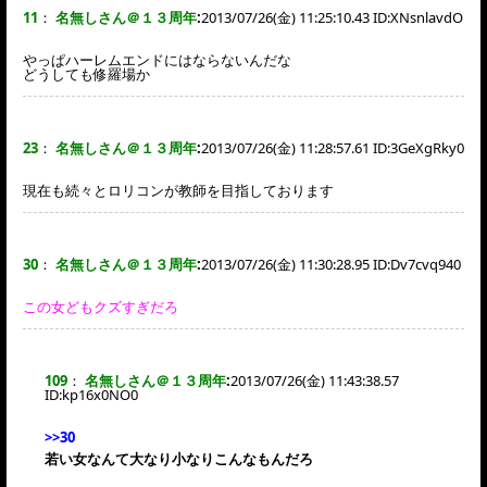
11
：
名無しさん＠１３周年
:
2013/07/26(金) 11:25:10.43 ID:
XNsnlavdO
やっぱハーレムエンドにはならないんだな
どうしても修羅場か
23
：
名無しさん＠１３周年
:
2013/07/26(金) 11:28:57.61 ID:
3GeXgRky0
現在も続々とロリコンが教師を目指しております
30
：
名無しさん＠１３周年
:
2013/07/26(金) 11:30:28.95 ID:
Dv7cvq940
この女どもクズすぎだろ
109
：
名無しさん＠１３周年
:
2013/07/26(金) 11:43:38.57
ID:
kp16x0NO0
>>30
若い女なんて大なり小なりこんなもんだろ