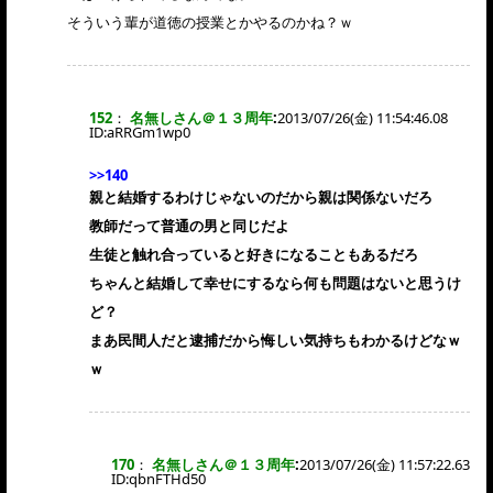
そういう輩が道徳の授業とかやるのかね？ｗ
152
：
名無しさん＠１３周年
:
2013/07/26(金) 11:54:46.08
ID:
aRRGm1wp0
>>140
親と結婚するわけじゃないのだから親は関係ないだろ
教師だって普通の男と同じだよ
生徒と触れ合っていると好きになることもあるだろ
ちゃんと結婚して幸せにするなら何も問題はないと思うけ
ど？
まあ民間人だと逮捕だから悔しい気持ちもわかるけどなｗ
ｗ
170
：
名無しさん＠１３周年
:
2013/07/26(金) 11:57:22.63
ID:
qbnFTHd50