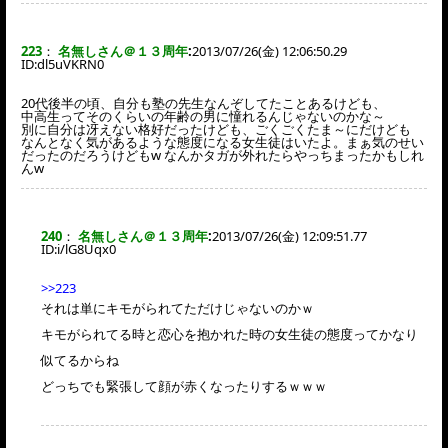
223
：
名無しさん＠１３周年
:
2013/07/26(金) 12:06:50.29
ID:
dl5uVKRN0
20代後半の頃、自分も塾の先生なんぞしてたことあるけども、
中高生ってそのくらいの年齢の男に憧れるんじゃないのかな～
別に自分は冴えない格好だったけども、ごくごくたま～にだけども
なんとなく気があるような態度になる女生徒はいたよ。まぁ気のせい
だったのだろうけどもw なんかタガが外れたらやっちまったかもしれ
んw
240
：
名無しさん＠１３周年
:
2013/07/26(金) 12:09:51.77
ID:
i/lG8Uqx0
>>223
それは単にキモがられてただけじゃないのかｗ
キモがられてる時と恋心を抱かれた時の女生徒の態度ってかなり
似てるからね
どっちでも緊張して顔が赤くなったりするｗｗｗ