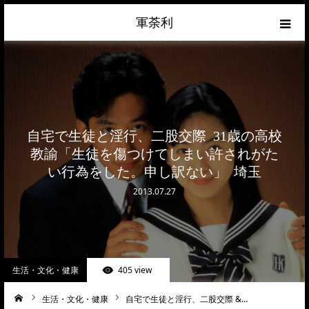
軍荼利
経済
ネトウヨ
自宅で生徒と淫行、二股交際 31歳の高校
政治
教諭「生徒を傷つけてしまい許されがた
い行為をした。申し訳ない」 埼玉
ライフハック
2013.07.27
サイトマップ
about
生活・文化・健康
405 view
お問合せ
生活・文化・健康
自宅で生徒と淫行、二股交際 &…
ーム