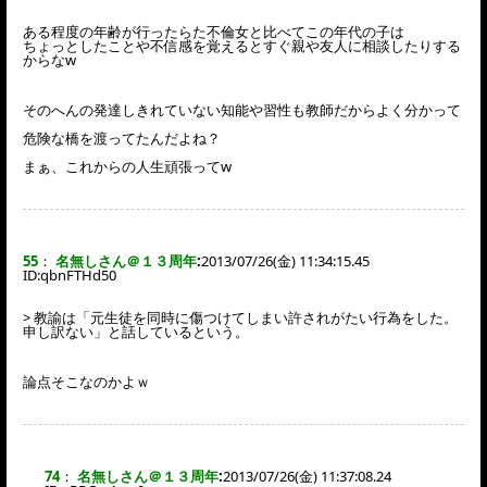
ある程度の年齢が行ったらた不倫女と比べてこの年代の子は
ちょっとしたことや不信感を覚えるとすぐ親や友人に相談したりする
からなw
そのへんの発達しきれていない知能や習性も教師だからよく分かって
危険な橋を渡ってたんだよね？
まぁ、これからの人生頑張ってw
55
：
名無しさん＠１３周年
:
2013/07/26(金) 11:34:15.45
ID:
qbnFTHd50
> 教諭は「元生徒を同時に傷つけてしまい許されがたい行為をした。
申し訳ない」と話しているという。
論点そこなのかよｗ
74
：
名無しさん＠１３周年
:
2013/07/26(金) 11:37:08.24