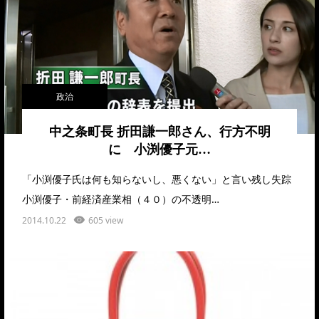
政治
中之条町長 折田謙一郎さん、行方不明
に 小渕優子元…
「小渕優子氏は何も知らないし、悪くない」と言い残し失踪
小渕優子・前経済産業相（４０）の不透明…
2014.10.22
605 view