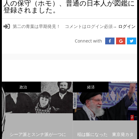
人の保守（ホモ）、普通の日本人が図鑑に
登録されました。
第二の青葉は早期発見！ コメントはログイン必須→
ログイン
Connect with
政治
経済
シーア派とスンナ派が一つに
稲は飯になった 東京発カタ