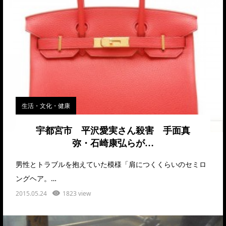
生活・文化・健康
宇都宮市 平沢愛実さん殺害 手面真
弥・石崎康弘らが…
男性とトラブルを抱えていた模様「肩につくくらいのセミロ
ングヘア。…
2015.05.24
1823 view