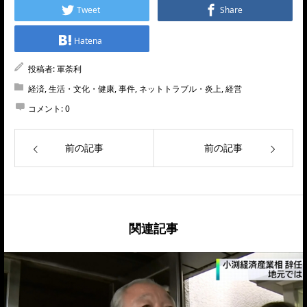
Tweet
Share
Hatena
投稿者:
軍荼利
経済
,
生活・文化・健康
,
事件
,
ネットトラブル・炎上
,
経営
コメント:
0
前の記事
前の記事
関連記事