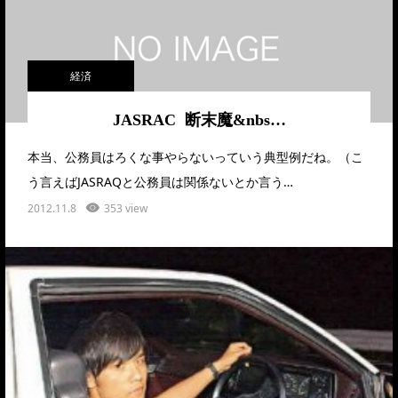
経済
JASRAC 断末魔&nbs…
本当、公務員はろくな事やらないっていう典型例だね。（こ
う言えばJASRAQと公務員は関係ないとか言う…
2012.11.8
353 view