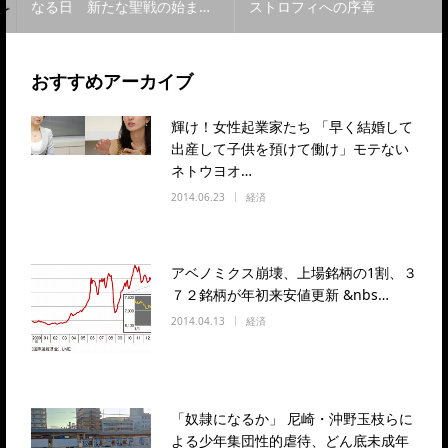
なる日 新たな聖戦の始ま…
ストロフィへの序章
おすすめアーカイブ
輝け！女性起業家たち 「早く結婚して
出産して子供を預けて働け」モテない
ネトウヨオ…
2014.06.23
経済
アベノミクス崩壊、上場銘柄の1割、３
７２銘柄が年初来安値更新 &nbs…
2014.04.13
経済
「奴隷になるか」 尼崎・沖野玉枝らに
よる少年集団性的虐待、どん底未成年