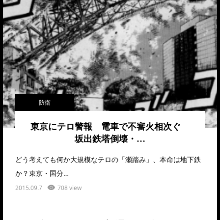
防衛
東京にテロ警報 電車で不審火相次ぐ
坂出鉄塔倒壊・…
どう考えても何か大規模なテロの「瀬踏み」、本命は地下鉄
か？東京・国分…
2015.09.7
708 view