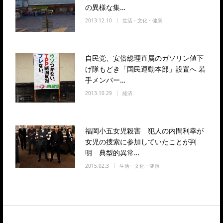
の異様な集…
2013.12.10
生活・文化・健康
自民党、安倍総理直属のガソリン値下
げ隊もどき「国民運動本部」設置へ 若
手メンバー…
2013.10.29
経済
福岡小五女児殺害 犯人の内間利幸が
女児の捜索に参加していたことが判
明 典型的異常…
2015.02.3
生活・文化・健康