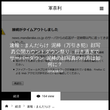
軍荼利
経済
ネトウヨ
速報：まんだらけ 泥棒（万引き犯）顔写
政治
真公開カウントダウン祭り、行き過ぎで
サーバーダウン 泥棒の顔写真の行方は如
ライフハック
何に？
2014.08.13
サイトマップ
about
経済
164 view
お問合せ
経済
速報：まんだらけ …
ーム