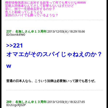
機密情報保護法に反対する奴等って何でも有りだなWWW
芸能人関係者なんてさして影響もないはずだけど
逆に、何で一生懸命反対するのか？
色々と勘繰ってしまうよな
某国のスパイでも囲っているような？
237
：
名無しさん＠１３周年
:
2013/12/03(火) 18:29:18.66
ID:
5svnk4Ye0
>>221
オマエがそのスパイじゃねえのか？
w
普通の日本人なら、こういう法律は必要無いって誰でも思うぜ。
269
：
名無しさん＠１３周年
:
2013/12/03(火) 18:32:27.65
ID:
2UgcRJ02P