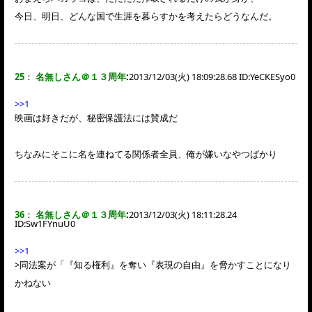
今日、明日、どんな国で生涯を暮らすかを考えたらどうなんだ。
25
：
名無しさん＠１３周年
:
2013/12/03(火) 18:09:28.68 ID:
YeCKESyo0
>>1
映画は好きだが、秘密保護法には賛成だ
ちなみにそこに名を連ねてる関係者全員、俺が嫌いなやつばかり
36
：
名無しさん＠１３周年
:
2013/12/03(火) 18:11:28.24
ID:
Sw1FYnuU0
>>1
>同法案が「『知る権利』を奪い『表現の自由』を脅かすことになり
かねない