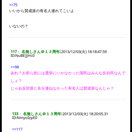
>>75
いいから賛成派の有名人連れてこいよ
いないの？
117
：
名無しさん＠１３周年
:
2013/12/03(火) 18:18:47.59
ID:
NuBEJJHc0
>>98
あれ？お前ら的には選挙にいかなかった国民はみんな反自民なんで
しょ？
じゃあ反対派に名を連ねなかった有名人は賛成派なんじゃ？
133
：
名無しさん＠１３周年
:
2013/12/03(火) 18:20:05.31
ID:
NmyoIzpE0
>>117