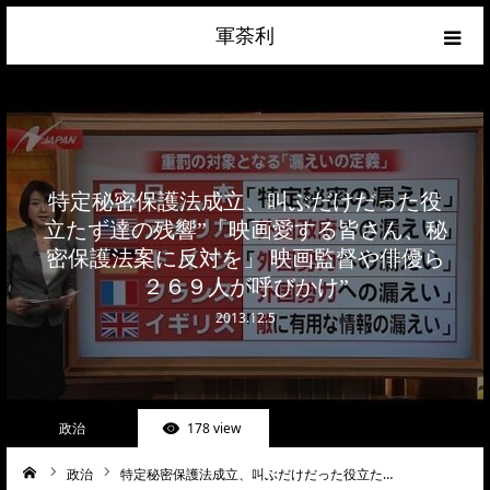
軍荼利
経済
ネトウヨ
特定秘密保護法成立、叫ぶだけだった役
政治
立たず達の残響”「映画愛する皆さん、秘
密保護法案に反対を」 映画監督や俳優ら
ライフハック
２６９人が呼びかけ”
2013.12.5
サイトマップ
about
政治
178 view
お問合せ
政治
特定秘密保護法成立、叫ぶだけだった役立た…
ーム