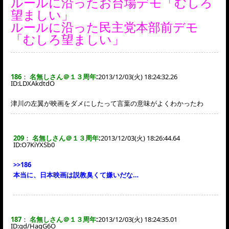
ルールに沿ったお台場デモ「むしろ
望ましい」
ルールに沿った民主党本部前デモ
「むしろ望ましい」
186
：
名無しさん＠１３周年
:
2013/12/03(火) 18:24:32.26
ID:
LDXAkdtdO
津川の左翼が映画をダメにしたって言葉の意味がよくわかったわ
209
：
名無しさん＠１３周年
:
2013/12/03(火) 18:26:44.64
ID:
O7KiYXSb0
>>186
本当に、日本映画は説教臭くて嫌いだな…
187
：
名無しさん＠１３周年
:
2013/12/03(火) 18:24:35.01
ID:
qd/HagG6O