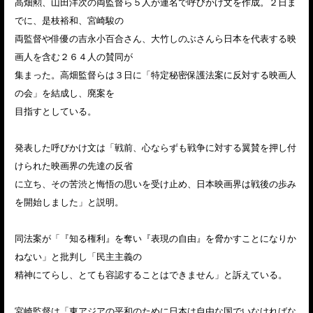
高畑勲、山田洋次の両監督ら５人が連名で呼びかけ文を作成。２日ま
でに、是枝裕和、宮崎駿の
両監督や俳優の吉永小百合さん、大竹しのぶさんら日本を代表する映
画人を含む２６４人の賛同が
集まった。高畑監督らは３日に「特定秘密保護法案に反対する映画人
の会」を結成し、廃案を
目指すとしている。
発表した呼びかけ文は「戦前、心ならずも戦争に対する翼賛を押し付
けられた映画界の先達の反省
に立ち、その苦渋と悔悟の思いを受け止め、日本映画界は戦後の歩み
を開始しました」と説明。
同法案が「『知る権利』を奪い『表現の自由』を脅かすことになりか
ねない」と批判し「民主主義の
精神にてらし、とても容認することはできません」と訴えている。
宮崎監督は「東アジアの平和のために日本は自由な国でいなければな