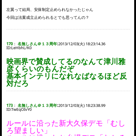
左翼って結局、安保制定止められなかったじゃん
今回は法案成立止められるとでも思ってんの？
170
：
名無しさん＠１３周年
:
2013/12/03(火) 18:23:14.36
ID:
LeHbhL/K0
映画界で賛成してるのなんて津川雅
彦くらいのもんだぞ
基本インテリになれなばなるほど反
対だろ
173
：
名無しさん＠１３周年
:
2013/12/03(火) 18:23:38.99
ID:
TwEqOIvY0
ルールに沿った新大久保デモ「むし
ろ望ましい」