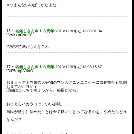
※つまんないのばっかだよな・・・
15
：
名無しさん＠１３周年
:
2013/12/03(火) 18:08:01.04
ID:
vX+pGodG0
治安維持法だもんなこれ
17
：
名無しさん＠１３周年
:
2013/12/03(火) 18:08:15.67
ID:
F5mgLV6dO
おまえらネトウヨの大好物のマンガアニメエロゲーニコ動携帯も規制
しますが、何か？
理由はこっちで考えっから。秘密だから。
おまえらバカウヨは、いい加減、
自民が勝手に決めたことは全て良いことってなるのを、やめたらどう
なんだ？