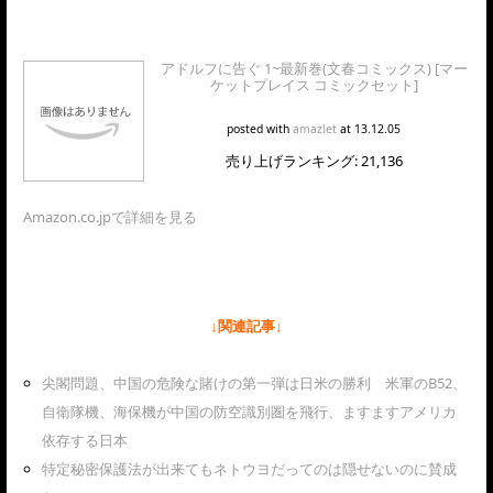
アドルフに告ぐ 1~最新巻(文春コミックス) [マー
ケットプレイス コミックセット]
posted with
amazlet
at 13.12.05
売り上げランキング: 21,136
Amazon.co.jpで詳細を見る
↓関連記事↓
尖閣問題、中国の危険な賭けの第一弾は日米の勝利 米軍のB52、
自衛隊機、海保機が中国の防空識別圏を飛行、ますますアメリカ
依存する日本
特定秘密保護法が出来てもネトウヨだってのは隠せないのに賛成