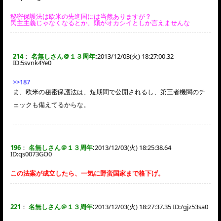
秘密保護法は欧米の先進国には当然ありますが？
民主主義じゃなくなるとか、頭がオカシイとしか言えませんな
214
：
名無しさん＠１３周年
:
2013/12/03(火) 18:27:00.32
ID:
5svnk4Ye0
>>187
ま、欧米の秘密保護法は、短期間で公開されるし、第三者機関のチ
ェックも備えてるからな。
196
：
名無しさん＠１３周年
:
2013/12/03(火) 18:25:38.64
ID:
qs0073GO0
この法案が成立したら、一気に野蛮国家まで格下げ。
221
：
名無しさん＠１３周年
:
2013/12/03(火) 18:27:37.35 ID:
/gjz53sa0