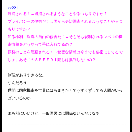
>>221
逮捕される！→逮捕されるようなことやるつもりですか？
プライバシーの侵害だ！→国から身辺調査されるようなことやるつ
もりですか？
知る権利、報道の自由の侵害だ！→そもそも規制されるレベルの機
密情報をどうやって手に入れてるの？
原発のことを隠蔽される！→秘密な情報は今までも秘密にしてるで
しょ。あそこのＳＰＥＥＤＩ隠しは批判しないの？
無理がありすぎるな。
なんだろう、
世間は国家機密を世界にばらまきたくてうずうずしてる人間がいっ
ぱいいるのか
まあ別にいいけど、一般国民には関係ないんだよなあ