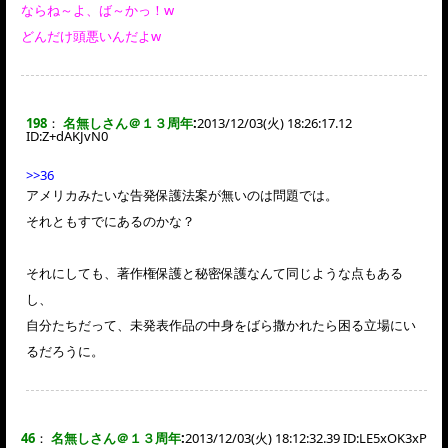
ならね～よ、ば～かっ！w
どんだけ頭悪いんだよw
198
：
名無しさん＠１３周年
:
2013/12/03(火) 18:26:17.12
ID:
Z+dAKJvN0
>>36
アメリカみたいな告発保護法案が無いのは問題では。
それともすでにあるのかな？
それにしても、著作権保護と秘密保護なんて同じような点もある
し、
自分たちだって、未発表作品の中身をばら撒かれたら困る立場にい
るだろうに。
46
：
名無しさん＠１３周年
:
2013/12/03(火) 18:12:32.39 ID:
LE5xOK3xP