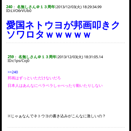
240
：
名無しさん＠１３周年
:
2013/12/03(火) 18:29:34.99
ID:
LVO6rVUb0
愛国ネトウヨが邦画叩きク
ソワロタｗｗｗｗｗ
259
：
名無しさん＠１３周年
:
2013/12/03(火) 18:31:05.14
ID:
c1ps/Coj0
>>240
邦画はずっといただけないだろ
日本人はあんなにペラペラしゃべったり動いたりしない
※じゃぁなんでネトウヨの書き込みがこんなに激しいの？