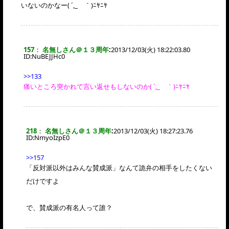
いないのかなー( ´,_ゝ｀)ﾆﾔﾆﾔ
157
：
名無しさん＠１３周年
:
2013/12/03(火) 18:22:03.80
ID:
NuBEJJHc0
>>133
痛いところ突かれて言い返せもしないのか( ´,_ゝ｀)ﾆﾔﾆﾔ
218
：
名無しさん＠１３周年
:
2013/12/03(火) 18:27:23.76
ID:
NmyoIzpE0
>>157
「反対派以外はみんな賛成派」なんて詭弁の相手をしたくない
だけですよ
で、賛成派の有名人って誰？