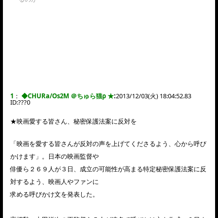
1
：
◆CHURa/Os2M ＠ちゅら猫ρ ★
:
2013/12/03(火) 18:04:52.83
ID:
???0
★映画愛する皆さん、秘密保護法案に反対を
「映画を愛する皆さんが反対の声を上げてくださるよう、心から呼び
かけます」。日本の映画監督や
俳優ら２６９人が３日、成立の可能性が高まる特定秘密保護法案に反
対するよう、映画人やファンに
求める呼びかけ文を発表した。