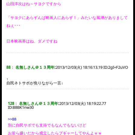
山田洋次はね～サヨクですから
「サヨクにあらずんば映画人にあらず！」みたいな風潮がありまして
ねぇ･･･
日本映画界はね、ダメですね
88
：
名無しさん＠１３周年
:
2013/12/03(火) 18:16:13.19 ID:
2gI+F2uVO
↑
自民ネトサポが焦りながら一言↓
128
：
名無しさん＠１３周年
:
2013/12/03(火) 18:19:22.77
ID:
B8BK1nw30
>>88
別に自民サポでも支持でもなんでもないけど
お前ら嫌いだから成立したらプギャーしてやんよｗｗ