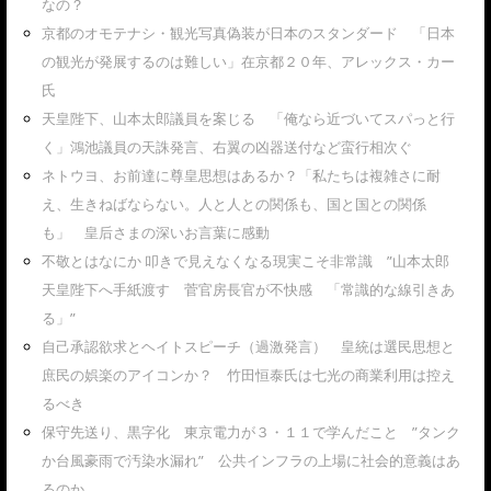
なの？
京都のオモテナシ・観光写真偽装が日本のスタンダード 「日本
の観光が発展するのは難しい」在京都２０年、アレックス・カー
氏
天皇陛下、山本太郎議員を案じる 「俺なら近づいてスパっと行
く」鴻池議員の天誅発言、右翼の凶器送付など蛮行相次ぐ
ネトウヨ、お前達に尊皇思想はあるか？「私たちは複雑さに耐
え、生きねばならない。人と人との関係も、国と国との関係
も」 皇后さまの深いお言葉に感動
不敬とはなにか 叩きで見えなくなる現実こそ非常識 ”山本太郎
天皇陛下へ手紙渡す 菅官房長官が不快感 「常識的な線引きあ
る」”
自己承認欲求とヘイトスピーチ（過激発言） 皇統は選民思想と
庶民の娯楽のアイコンか？ 竹田恒泰氏は七光の商業利用は控え
るべき
保守先送り、黒字化 東京電力が３・１１で学んだこと ”タンク
か台風豪雨で汚染水漏れ” 公共インフラの上場に社会的意義はあ
るのか