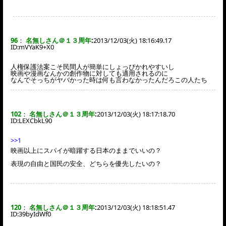
96
：
名無しさん＠１３周年
:
2013/12/03(火) 18:16:49.17
ID:
mVYaK9+X0
人権保護法案こそ民間人が簡単にしょっぴかれやすいし
映画や漫画なんかの創作物に対しても適用されるのに
なんでそっちがヤバかった時は何も言わなかったんだろこの人たち
102
：
名無しさん＠１３周年
:
2013/12/03(火) 18:17:18.70
ID:
LEXCbkL90
>>1
映画以上にスパイが暗躍する日本のままでいいの？
表現の自由と国民の安全、どちらを優先したいの？
120
：
名無しさん＠１３周年
:
2013/12/03(火) 18:18:51.47
ID:
39byIdWf0