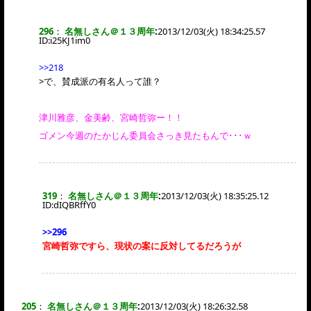
296
：
名無しさん＠１３周年
:
2013/12/03(火) 18:34:25.57
ID:
i25KJ1im0
>>218
>で、賛成派の有名人って誰？
津川雅彦、金美齢、宮崎哲弥ー！！
ゴメン今週のたかじん委員会さっき見たもんで･･･ｗ
319
：
名無しさん＠１３周年
:
2013/12/03(火) 18:35:25.12
ID:
dIQBRffY0
>>296
宮崎哲弥ですら、現状の案に反対してるだろうが
205
：
名無しさん＠１３周年
:
2013/12/03(火) 18:26:32.58