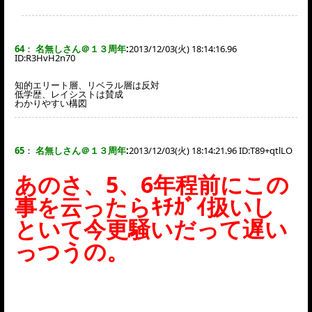
64
：
名無しさん＠１３周年
:
2013/12/03(火) 18:14:16.96
ID:
R3HvH2n70
知的エリート層、リベラル層は反対
低学歴、レイシストは賛成
わかりやすい構図
65
：
名無しさん＠１３周年
:
2013/12/03(火) 18:14:21.96 ID:
T89+qtlLO
あのさ、5、6年程前にこの
事を云ったらｷﾁｶﾞｲ扱いし
といて今更騒いだって遅い
っつうの。