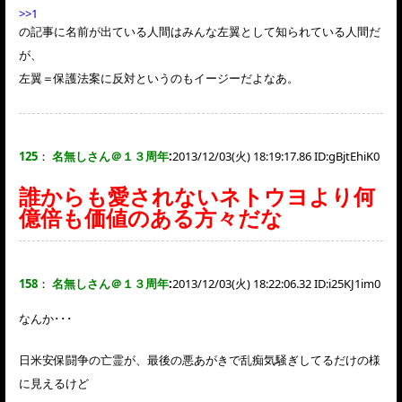
>>1
の記事に名前が出ている人間はみんな左翼として知られている人間だ
が、
左翼＝保護法案に反対というのもイージーだよなあ。
125
：
名無しさん＠１３周年
:
2013/12/03(火) 18:19:17.86 ID:
gBjtEhiK0
誰からも愛されないネトウヨより何
億倍も価値のある方々だな
158
：
名無しさん＠１３周年
:
2013/12/03(火) 18:22:06.32 ID:
i25KJ1im0
なんか･･･
日米安保闘争の亡霊が、最後の悪あがきで乱痴気騒ぎしてるだけの様
に見えるけど