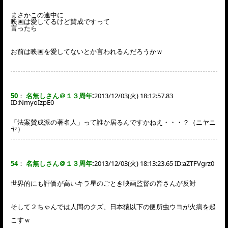
まさかこの連中に
映画は愛してるけど賛成ですって
言ったら
お前は映画を愛してないとか言われるんだろうかｗ
50
：
名無しさん＠１３周年
:
2013/12/03(火) 18:12:57.83
ID:
NmyoIzpE0
「法案賛成派の著名人」って誰か居るんですかねえ・・・？（ニヤニ
ヤ）
54
：
名無しさん＠１３周年
:
2013/12/03(火) 18:13:23.65 ID:
aZTFVgrz0
世界的にも評価が高いキラ星のごとき映画監督の皆さんが反対
そして２ちゃんでは人間のクズ、日本猿以下の便所虫ウヨが火病を起
こすｗ