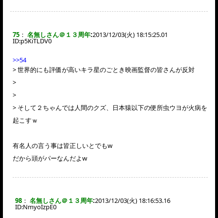
75
：
名無しさん＠１３周年
:
2013/12/03(火) 18:15:25.01
ID:
p5KiTLDV0
>>54
> 世界的にも評価が高いキラ星のごとき映画監督の皆さんが反対
>
>
> そして２ちゃんでは人間のクズ、日本猿以下の便所虫ウヨが火病を
起こすｗ
有名人の言う事は皆正しいとでもw
だから頭がパーなんだよw
98
：
名無しさん＠１３周年
:
2013/12/03(火) 18:16:53.16
ID:
NmyoIzpE0