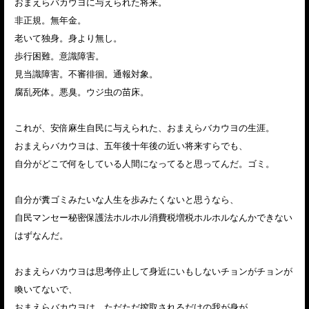
おまえらバカウヨに与えられた将来。
非正規。無年金。
老いて独身。身より無し。
歩行困難。意識障害。
見当識障害。不審徘徊。通報対象。
腐乱死体。悪臭。ウジ虫の苗床。
これが、安倍麻生自民に与えられた、おまえらバカウヨの生涯。
おまえらバカウヨは、五年後十年後の近い将来すらでも、
自分がどこで何をしている人間になってると思ってんだ。ゴミ。
自分が糞ゴミみたいな人生を歩みたくないと思うなら、
自民マンセー秘密保護法ホルホル消費税増税ホルホルなんかできない
はずなんだ。
おまえらバカウヨは思考停止して身近にいもしないチョンがチョンが
喚いてないで、
おまえらバカウヨは、ただただ搾取されるだけの我が身が、