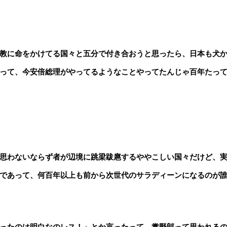
教に命をかけてる国々と五分で付き合おうと思ったら、日本も犬
って、今安倍総理がやってるようなことやってたんじゃ百年たっ
思わないならず者が辺境に跳梁跋扈するややこしい国々だけど、
であって、何百年以上も前から次世代のサラディーンになるのが
ったのは明白なのレス！」とか言ったって、糞野郎って思われる