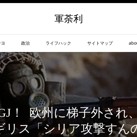
軍荼利
ウヨ
政治
ライフハック
サイトマップ
abo
GJ！ 欧州に梯子外され
イギリス「シリア攻撃すん