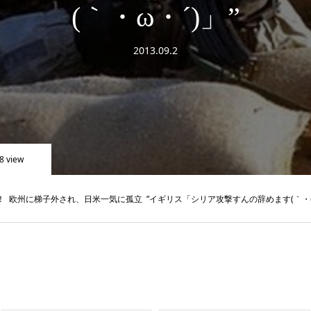
(｀・ω・´)」”
2013.09.2
8 view
！ 欧州に梯子外され、日米一気に孤立 ”イギリス「シリア攻撃すんの辞めます(｀・ω