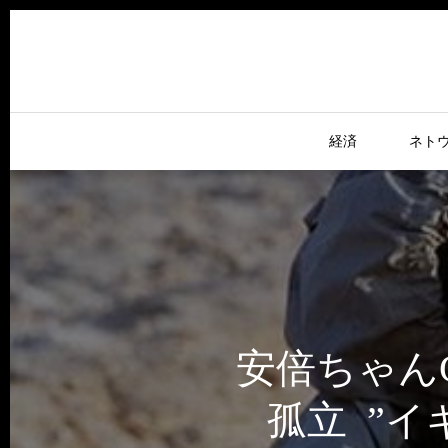
経済
ネト
安倍ちゃん
孤立 ”