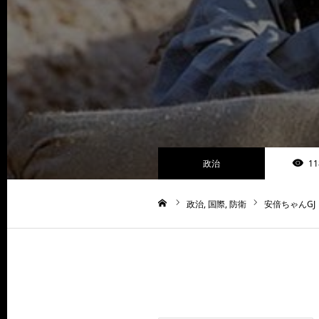
政治
11
政治
国際
防衛
安倍ちゃんGJ
ホーム