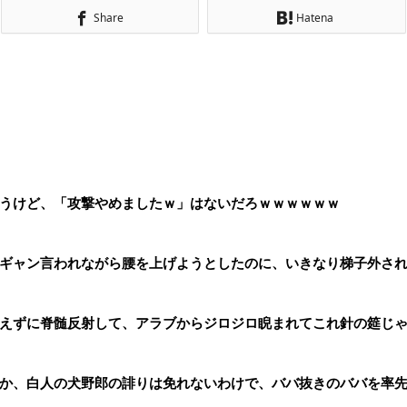
Share
Hatena
うけど、「攻撃やめましたｗ」はないだろｗｗｗｗｗｗ
ギャン言われながら腰を上げようとしたのに、いきなり梯子外さ
えずに脊髄反射して、アラブからジロジロ睨まれてこれ針の筵じ
か、白人の犬野郎の誹りは免れないわけで、ババ抜きのババを率