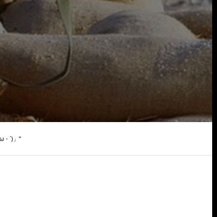
・´)」”