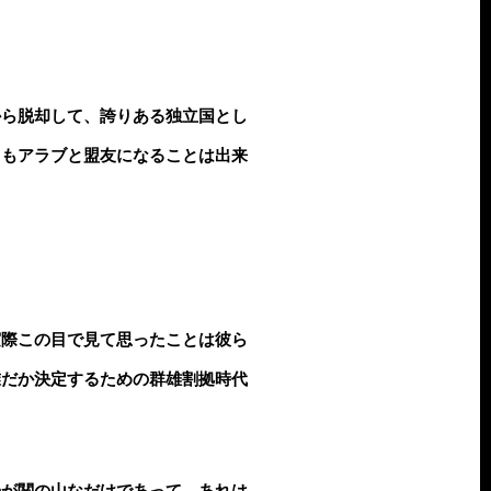
から脱却して、誇りある独立国とし
てもアラブと盟友になることは出来
実際この目で見て思ったことは彼ら
誰だか決定するための群雄割拠時代
のが関の山なだけであって、あれは