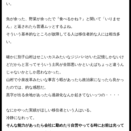
い。
魚が余った、野菜が余ったで『食べるかね？』と聞いて「いりませ
ん」と返されたら普通ムッとするよね。
そういう基本的なところが故障してる人は移住者的な人には相当多
い。
確かに別子山村はせこいカスみたいなジジババがいた記憶しかないけ
どだからと言ってそういう土民が全部悪いかといえばちょっと違うん
じゃないかとしか思わなかった。
山村で小泉改革みたいな事言う暇があったら政治家になったら良かっ
たのでは、的な感想だ。
黒字が出る余地があったら過疎化なんか起きてないっつの・・・・
なにかやった実績がほしい移住者という人はいる。
冷静になれって。
そんな能力があったら会社に勤めたり自営やってる時にお前は光って