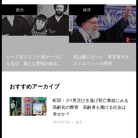
政治
経済
シーア派とスンナ派が一つに
稲は飯になった 東京発カタ
なる日 新たな聖戦の始ま…
ストロフィへの序章
おすすめアーカイブ
町田・小1男児ひき逃げ死亡事故にみる
高齢化の弊害 高齢者も働ける社会は
幸せか？
2016.02.24
経済