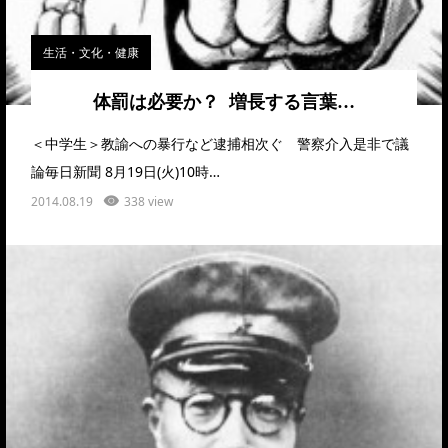
生活・文化・健康
体罰は必要か？ 増長する言葉…
＜中学生＞教諭への暴行など逮捕相次ぐ 警察介入是非で議
論毎日新聞 8月19日(火)10時…
2014.08.19
338 view