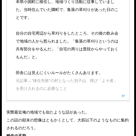
本県小国町に移住し、地域づくり活動に従事していまし
た。当時住んでいた隣町で、集落の草刈りがあった日のこ
とです。
自分の自宅周辺から草刈りをしたところ、その後の飲み会
で地域の人から怒られました。「集落の草刈りというのは
共有部分をやるんだ」「自宅の周りは普段からやっておく
もんだ」と。
田舎には見えにくいルールがたくさんあります。
元記事→“移住失敗”の村となった別子山、再び「よそ者」
を受け入れるのに必要なこと
実際最近俺の地域でも似たような話があった。
この話の顛末の想像はともかくとして、大筋以下のようなものに集約
されるのだろう。
移住の不安