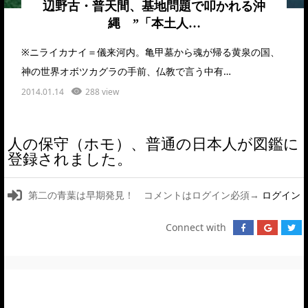
辺野古・普天間、基地問題で叩かれる沖
縄 ”「本土人…
※ニライカナイ＝儀来河内。亀甲墓から魂が帰る黄泉の国、
神の世界オボツカグラの手前、仏教で言う中有…
2014.01.14
288 view
人の保守（ホモ）、普通の日本人が図鑑に
登録されました。
第二の青葉は早期発見！ コメントはログイン必須→
ログイン
Connect with