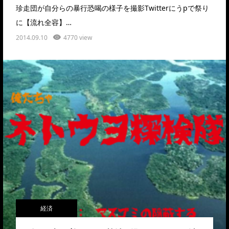
珍走団が自分らの暴行恐喝の様子を撮影Twitterにうpで祭り
に【流れ全容】…
2014.09.10
4770 view
経済