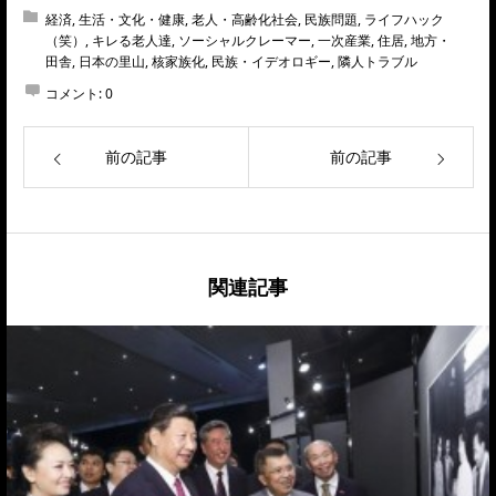
経済
,
生活・文化・健康
,
老人・高齢化社会
,
民族問題
,
ライフハック
（笑）
,
キレる老人達
,
ソーシャルクレーマー
,
一次産業
,
住居
,
地方・
田舎
,
日本の里山
,
核家族化
,
民族・イデオロギー
,
隣人トラブル
コメント:
0
前の記事
前の記事
関連記事