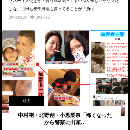
ケネディ大使とかの言う非常識ってずいぶん優しいセリフだ
よな。百田も安部総理も言ってることが「負け…
2014.02.24
203 view
経済
中村剛・北野創・小黒梨奈「怖くなった
から警察に出頭…