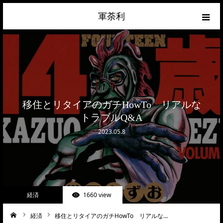
軍荼利
経済
ネトウヨ
政治
移住とリタイアのガチHowTo リアルな
トラブルQ&A
ライフハック
2023.05.8
サイトマップ
about
経済
1660 view
お問合せ
経済
移住とリタイアのガチHowTo リアルな…
ーム