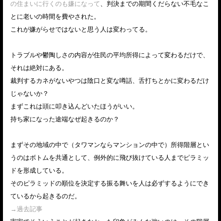
の住まいに行くのも嫌になって
、判決までの期間くだらない不毛なこ
とに老いの時間を費やされた。
これが嫌がらせではないと思う人は変わってる。
トラブルや鬱陶しさの内容が住民の平均所得によって変わるだけで、
それは絶対にある。
裁判するカネがないやつは陰口と変な噂話、舌打ちとかに変わるだけ
じゃないか？
まずこれは頭に叩き込んどいたほうがいい。
持ち家になった途端なぜ起きるのか？
まずその地域の中で（タワマンならマンションの中で）所得階層とい
うのはボトムを共通として、例外的に飛び抜けている人までピラミッ
ドを形成している。
そのピラミッドの順位を決定する振る舞いを人は必ずするようにでき
ているから起きるのだ。
→過去記事