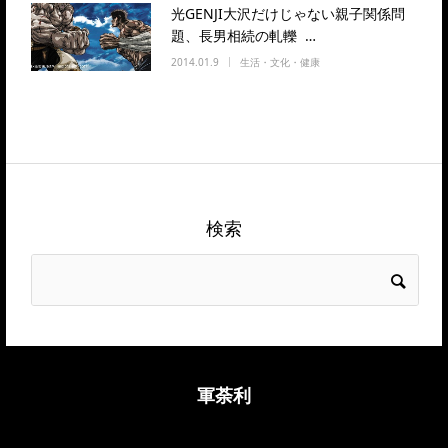
光GENJI大沢だけじゃない親子関係問
題、長男相続の軋轢 …
2014.01.9
生活・文化・健康
検索
軍荼利