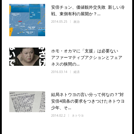
安倍チョン、価値観外交失敗 新しい冷
戦、東側有利の展開か？…
2014.05.25
政治
ホモ・オカマに「支援」は必要ない
アファーマティブアクションとフェア
ネスの狭間の…
2016.03.14
経済
結局ネトウヨの言い分って何なの？”対
安倍4箇条の要求をつきつけたネトウヨ
少年、そ…
2014.02.2
ネトウヨ