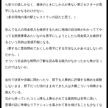
ら折りの道しかなく、連休のときにしか人が来ない第三セクターが黒
字になんかなるわけがない。
（多分現地の道の駅とレストランの話だと思う。）
住んでる人の現金収入を維持するために地域の自治体がわかっててや
ってる慈善事業みたいなのを黒字にしようとしたら現金収入を維持す
るという目的は達成不能になる。
（要するに普段閉めておくしか黒字にする方法なんかありはしないの
だから。）
そういう社会的な暗黙の了解を読み取る能力がなかったから角が立っ
たのではないか。
会社で決算や決裁に関わったり、部下を人事的に評価する務めを経験
しないまま、部下だった頃のまま出てきた人は大概こういう幼稚さを
抱えている。
元から持っていたコミュ障も上乗せされてる蓋然性は非常に高い。
普通の話に奇矯なリアクションを返されて首を傾げることも少なくな