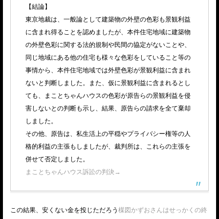
【結論】
東京地裁は、一般論として建築物の外壁の色彩も景観利益
に含まれ得ることを認めましたが、本件住宅地域に建築物
の外壁色彩に関する法的規制や民間の協定がないことや、
同じ地域にある他の住宅も様々な色彩をしていること等の
事情から、本件住宅地域では外壁色彩が景観利益に含まれ
ないと判断しました。また、仮に景観利益に含まれるとし
ても、まことちゃんハウスの色彩が原告らの景観利益を侵
害しないとの判断も示し、結果、原告らの請求を全て棄却
しました。
その他、原告は、私生活上の平穏やプライバシー権等の人
格的利益の主張もしましたが、裁判所は、これらの主張を
併せて否定しました。
まことちゃんハウス訴訟の判決→
この結果、安くない金を投じただろう
楳図かずおさんはせっかくの終