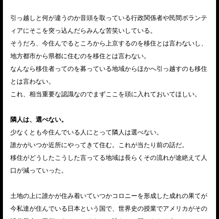
引っ越しと何が違うのか音頭を取っている行政関係者や民間ボランテ
ィアにそこを突っ込んだらみんな苦笑いしている。
そうだろ、今住んでるところから上京するのを移住とは言わないし、
地方都市から県都に住むのを移住とは言わない。
なんなら移住者ってのを募っている地域からほかへ引っ越すのも移住
とは言わない。
これ、相当重要な認識なのでまずここを頭に入れておいてほしい。
隣人は、選べない。
少なくとも今住んでいる人にとって隣人は選べない。
誰かがいつか近所にやってきて住む。これが当たり前の話だ。
移住がどうしたこうした言ってる地域は長らくその流れが途絶えて人
口が減っていった。
土地の上に誰かが住み着いていつかコロニーを形成した成れの果てが
今私達が住んでいる日本という国で、世界史の授業でアメリカがその