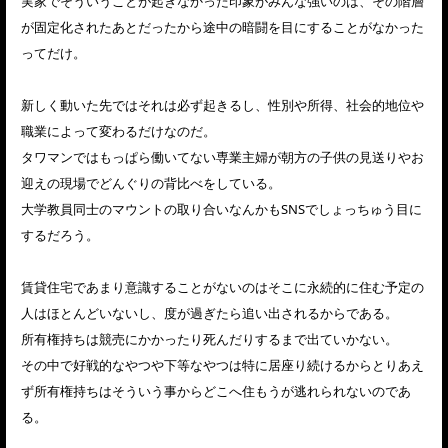
実家でそういうことが起きなかった印象がみんな強いのは、その階層
が固定化されたあとだったから途中の暗闘を目にすることがなかった
ってだけ。
新しく動いた先ではそれは必ず起きるし、性別や所得、社会的地位や
職業によって変わるだけなのだ。
タワマンではもっぱら働いてない専業主婦が朝方の子供の見送りやお
迎えの現場でどんぐりの背比べをしている。
大学教員同士のマウントの取り合いなんかもSNSでしょっちゅう目に
するだろう。
賃貸住宅であまり意識することがないのはそこに永続的に住む予定の
人はほとんどいないし、度が過ぎたら追い出されるからである。
所有権持ちは競売にかかったり死んだりするまで出ていかない。
その中で好戦的なやつや下等なやつは特に居座り続けるからとりあえ
ず所有権持ちはそういう事からどこへ住もうが逃れられないのであ
る。