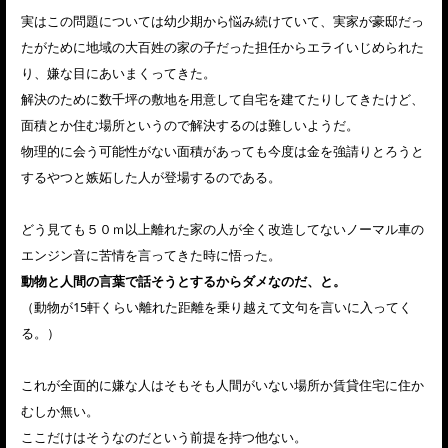
実はこの問題については幼少期から悩み続けていて、実家が豪邸だっ
たがために地域の大百姓の家の子だった担任からエライいじめられた
り、嫌な目にあいまくってきた。
解決のために数千坪の敷地を用意して自宅を建てたりしてきたけど、
面積とか住む場所というので解決するのは難しいようだ。
物理的に会う可能性がない面積があっても今度は金を強請りとろうと
するやつと嫉妬した人が登場するのである。
どう見ても５０ｍ以上離れた家の人が全く改造してないノーマル車の
エンジン音に苦情を言ってきた時に悟った。
動物と人間の言葉で話そうとするからダメなのだ、と。
（動物が15軒くらい離れた距離を乗り越えて文句を言いに入ってく
る。）
これが全面的に嫌な人はそもそも人間がいない場所か賃貸住宅に住か
むしか無い。
ここだけはそうなのだという前提を持つ他ない。