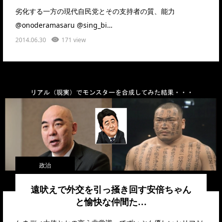
劣化する一方の現代自民党とその支持者の質、能力
@onoderamasaru @sing_bi…
2014.06.30
171 view
政治
遠吠えで外交を引っ掻き回す安倍ちゃん
と愉快な仲間た…