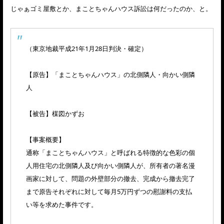
じゃぁゴミ屋敷とか、まことちゃんハウス訴訟は何だったのか、と。
（東京地裁平成21年1月28日判決・確定）
【原告】「まことちゃんハウス」の北側隣人・向かい側隣
人
【被告】楳図かずお
【事案概要】
通称「まことちゃんハウス」と呼ばれる特徴的な色彩の個
人用住宅の北側隣人及び向かい側隣人が、所有者の著名漫
画家に対して、問題の外壁部分の撤去、完成から撤去完了
まで原告それぞれに対して毎月5万円ずつの慰謝料の支払
い等を求めた事件です。