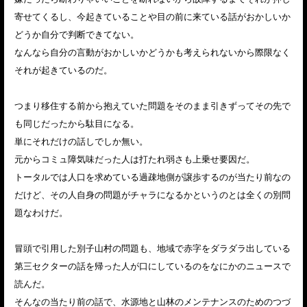
寄せてくるし、今起きていることや目の前に来ている話がおかしいか
どうか自分で判断できてない。
なんなら自分の言動がおかしいかどうかも考えられないから際限なく
それが起きているのだ。
つまり移住する前から抱えていた問題をそのまま引きずってその先で
も同じだったから駄目になる。
単にそれだけの話しでしか無い。
元からコミュ障気味だった人は打たれ弱さも上乗せ要因だ。
トータルでは人口を求めている過疎地側が譲歩するのが当たり前なの
だけど、その人自身の問題がチャラになるかというのとは全くの別問
題なわけだ。
冒頭で引用した別子山村の問題も、地域で赤字をダラダラ出している
第三セクターの話を帰った人が口にしているのをなにかのニュースで
読んだ。
そんなの当たり前の話で、水源地と山林のメンテナンスのためのつづ