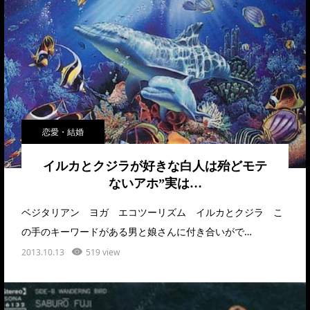
恋愛・結婚
イルカとクジラが好きな白人は殆どモテ
ないアホ”実は…
ベジタリアン ヨガ エコツーリズム イルカとクジラ こ
の手のキーワードがある男と娘さんに付き合いがで…
2013.10.13
519 view