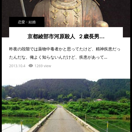
恋愛・結婚
京都綾部市河原殺人 ２歳長男…
昨夜の段階では薬物中毒者かと思ってたけど、精神疾患だっ
たんだな。俺よく知らないんだけど、疾患があって…
2013.10.4
1269 view