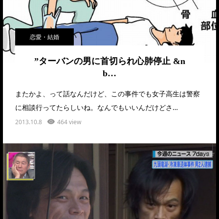
恋愛・結婚
”ターバンの男に首切られ心肺停止 &n
b…
またかよ、って話なんだけど、この事件でも女子高生は警察
に相談行ってたらしいね。なんでもいいんだけどさ…
2013.10.8
464 view