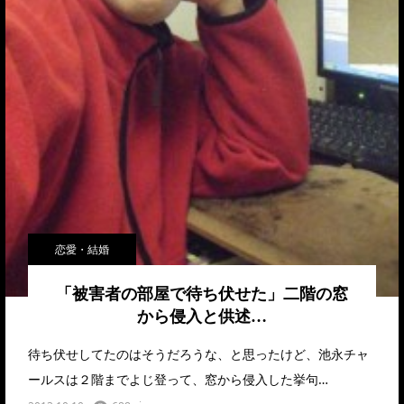
恋愛・結婚
「被害者の部屋で待ち伏せた」二階の窓
から侵入と供述…
待ち伏せしてたのはそうだろうな、と思ったけど、池永チャ
ールスは２階までよじ登って、窓から侵入した挙句…