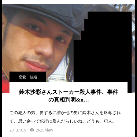
恋愛・結婚
鈴木沙彩さんストーカー殺人事件、事件
の真相判明&n…
この犯人の男、要するに誰か他の男に鈴木さんを略奪され
て、思い余って犯行に及んだらしいね。どうも、犯人…
2013.10.9
2625 view