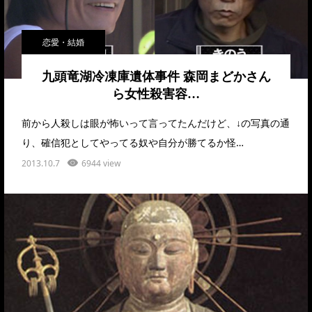
恋愛・結婚
九頭竜湖冷凍庫遺体事件 森岡まどかさん
ら女性殺害容…
前から人殺しは眼が怖いって言ってたんだけど、↓の写真の通
り、確信犯としてやってる奴や自分が勝てるか怪…
2013.10.7
6944 view