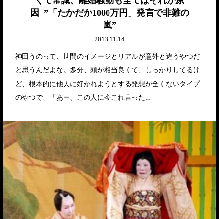
くて常識、離婚騒動も全てはそれが原
因 ”「たかだか1000万円」発言で非難の
嵐”
2013.11.14
神田うのって、世間のイメージとリアルが意外と違うやつだ
と思うんだよな。多分、頭が相当良くて、しっかりしてるけ
ど、根本的に他人に好かれようとする発想が全くないタイプ
のやつで、「あー、この人に今これ言った…