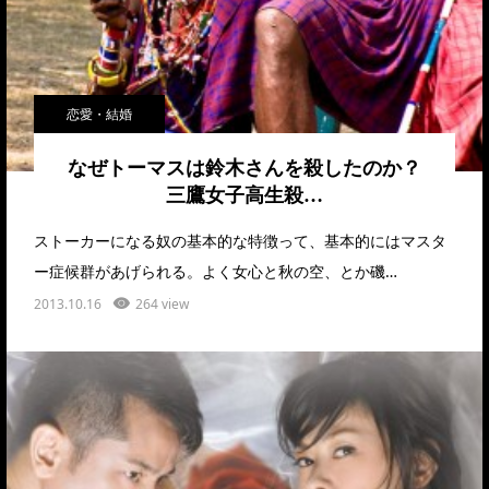
恋愛・結婚
なぜトーマスは鈴木さんを殺したのか？
三鷹女子高生殺…
ストーカーになる奴の基本的な特徴って、基本的にはマスタ
ー症候群があげられる。よく女心と秋の空、とか磯…
2013.10.16
264 view