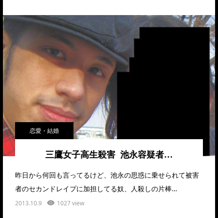
恋愛・結婚
三鷹女子高生殺害 池永容疑者…
昨日から何回も言ってるけど、池永の思惑に乗せられて被害
者のセカンドレイプに加担してる奴、人殺しの片棒…
2013.10.9
1027 view