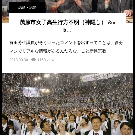
恋愛・結婚
茂原市女子高生行方不明（神隠し） &n
b…
有田芳生議員がそういったコメントを出すってことは、多分
マジでリアルな情報があるんだろな。こと新興宗教…
2013.09.30
1150 view