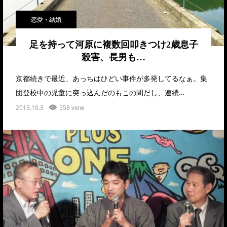
恋愛・結婚
足を持って河原に複数回叩きつけ2歳息子
殺害、長男も…
京都続きで最近、あっちはひどい事件が多発してるなぁ。集
団登校中の児童に突っ込んだのもこの間だし、連続…
2013.10.3
558 view