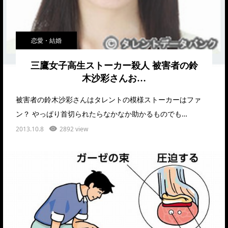
恋愛・結婚
三鷹女子高生ストーカー殺人 被害者の鈴
木沙彩さんお…
被害者の鈴木沙彩さんはタレントの模様ストーカーはファ
ン？ やっぱり首切られたらなかなか助かるものでも…
2013.10.8
2892 view