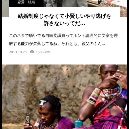
恋愛・結婚
結婚制度じゃなくて小賢しいやり逃げを
許さないってだ…
このネタで騒いでる自民党議員ってホント論理的に文章を理
解する能力が欠落してるね。それとも、親父のふん…
2013.10.26
169 view