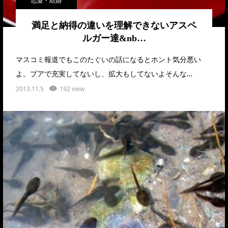
恋愛・結婚
満足と納得の違いを理解できないアスペ
ルガー達&nb…
マスコミ報道でもこのたぐいの話になるとホント気分悪い
よ。プアで充実してないし、拡大もしてないよそんな…
2013.11.5
192 view