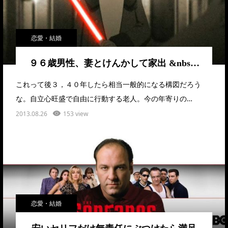
恋愛・結婚
９６歳男性、妻とけんかして家出 &nbs…
これって後３，４０年したら相当一般的になる構図だろう
な。自立心旺盛で自由に行動する老人。今の年寄りの…
2013.08.26
153 view
恋愛・結婚