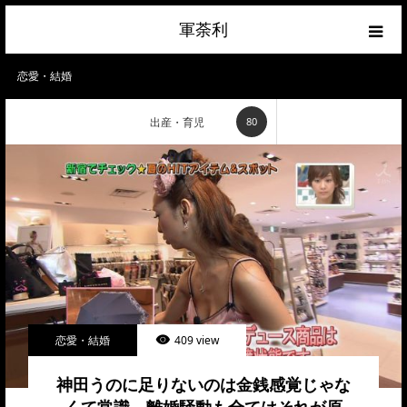
軍荼利
経済
恋愛・結婚
出産・育児
80
ネトウヨ
政治
ライフハック
サイトマップ
about
恋愛・結婚
409 view
神田うのに足りないのは金銭感覚じゃな
お問合せ