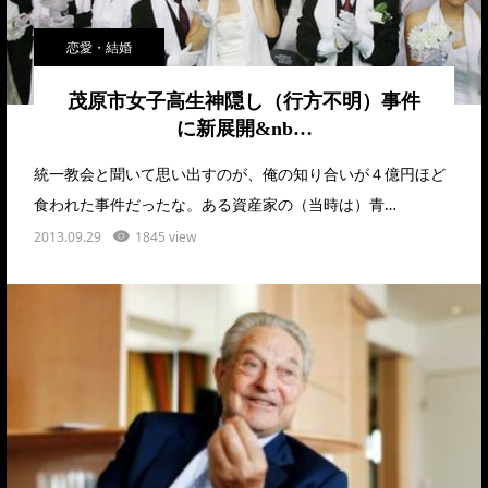
恋愛・結婚
茂原市女子高生神隠し（行方不明）事件
に新展開&nb…
統一教会と聞いて思い出すのが、俺の知り合いが４億円ほど
食われた事件だったな。ある資産家の（当時は）青…
2013.09.29
1845 view