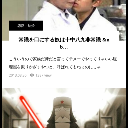
恋愛・結婚
常識を口にする奴は十中八九非常識 &n
b…
こういうので家族だ糞だと言ってテメーでやってりゃいい屁
理屈を振りかざすやつと、呼ばれてもねぇのにしゃ…
2013.08.30
1387 view