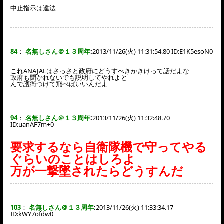
中止指示は違法
84
：
名無しさん＠１３周年
:
2013/11/26(火) 11:31:54.80 ID:
E1K5esoN0
これANAJALはさっさと政府にどうすべきかきけって話だよな
政府も聞かれないでも説明してやれよと
んで護衛つけて飛べばいいんだよ
94
：
名無しさん＠１３周年
:
2013/11/26(火) 11:32:48.70
ID:
uanAF7m+0
要求するなら自衛隊機で守ってやる
ぐらいのことはしろよ
万が一撃墜されたらどうすんだ
103
：
名無しさん＠１３周年
:
2013/11/26(火) 11:33:34.17
ID:
kWY7ofdw0