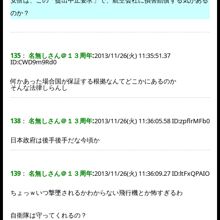
安倍は、この「提出中止要求」で、航空会社に損害賠償する気がある
のか？
135
：
名無しさん＠１３周年
:
2013/11/26(火) 11:35:51.37
ID:
CWD9m9Rd0
何かあった場合国が保証する根拠なんてどこかにあるのか
そんな法律しらんし
138
：
名無しさん＠１３周年
:
2013/11/26(火) 11:36:05.58 ID:
zpflrMFb0
日本政府は後手後手だな今頃か
139
：
名無しさん＠１３周年
:
2013/11/26(火) 11:36:09.27 ID:
ltFxQPAIO
ちょっｗいつ撃墜されるかわからない飛行機とか怖すぎるわ
自衛隊は守ってくれるの？