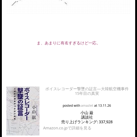
ま、あまりに有名すぎるけど一応。
ボイスレコーダー撃墜の証言―大韓航空機事件
15年目の真実
posted with
amazlet
at 13.11.26
小山 巌
講談社
売り上げランキング: 337,928
Amazon.co.jpで詳細を見る