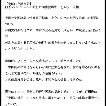
【中国防空識別圏】
日系２社に中国への飛行計画書提出中止を要求 外相
中国が尖閣諸島（沖縄県石垣市）上空に防空識別圏を設定した問題に
ついて、
岸田文雄外相は２６日午前の記者会見で、政府が日本航空と全日空に
対し、
付近を通過する航空機の飛行計画書を中国側に提出しないよう求めた
ことを明らかにした。
岸田氏によると、国土交通省が２５日、航空２社に対し
「中国側の措置はなんらわが国に効力を有さず、付近を通る航空機も
これまで通りのルール通りの運用を行う」
との政府方針を伝達。政府と歩調を合わせるよう求めた。
両社はすでに中国側に飛行計画書の提出を始めているが、岸田氏は
「中国の対応にしっかり意志を示すためにも、官民の連携は重要だ」
と述べた。