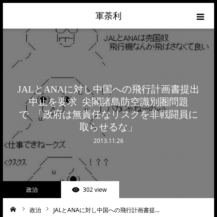
軍荼利
経済
ネトウヨ
JALとANAに対し中国への飛行計画書提出
政治
中止を要求 尖閣諸島防空識別圏問題
で 「政府は無責任なリスクを非戦闘員に
ライフハック
取らせるな」
2013.11.26
サイトマップ
about
政治
302 view
お問合せ
政治
JALとANAに対し中国への飛行計画書提…
ーム