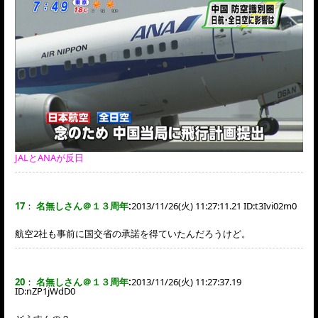
JALとANAが反日
17
：
名無しさん＠１３周年
:
2013/11/26(火) 11:27:11.21 ID:
t3Ivi02m0
航空2社も事前に国交省の承諾を得ていたんだろうけど。
20
：
名無しさん＠１３周年
:
2013/11/26(火) 11:27:37.19
ID:
nZP1jWdD0