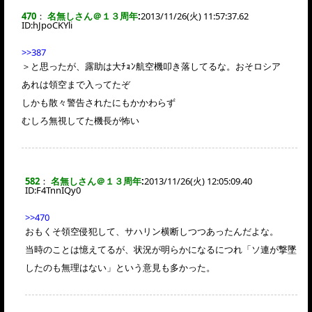
470
：
名無しさん＠１３周年
:
2013/11/26(火) 11:57:37.62
ID:
hJpoCKYli
>>387
＞と思ったが、露助は大ﾁｮﾝ航空機叩き落してるな。おそロシア
あれは領空まで入ってたぞ
しかも散々警告されたにもかかわらず
むしろ無視してた機長が怖い
582
：
名無しさん＠１３周年
:
2013/11/26(火) 12:05:09.40
ID:
F4TnnIQy0
>>470
おもくそ領空侵犯して、サハリン横断しつつあったんだよな。
当時のことは憶えてるが、状況が明らかになるにつれ「ソ連が撃墜
したのも無理はない」という意見も多かった。