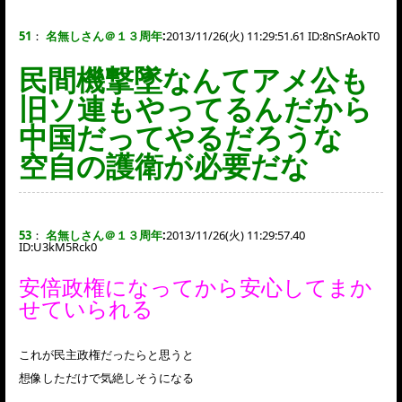
51
：
名無しさん＠１３周年
:
2013/11/26(火) 11:29:51.61 ID:
8nSrAokT0
民間機撃墜なんてアメ公も
旧ソ連もやってるんだから
中国だってやるだろうな
空自の護衛が必要だな
53
：
名無しさん＠１３周年
:
2013/11/26(火) 11:29:57.40
ID:
U3kM5Rck0
安倍政権になってから安心してまか
せていられる
これが民主政権だったらと思うと
想像しただけで気絶しそうになる