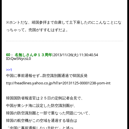
※ホントだな、靖国参拝まで自粛して土下座したのにこんなことにな
っちゃって。売国がすすむはずだよ。
60
：
名無しさん＠１３周年
:
2013/11/26(火) 11:30:40.54
ID:
Qw5NycsL0
>>1
中国に事前通報せず…防空識別圏通過で韓国反発
ttp://headlines.yahoo.co.jp/hl?a=20131125-00001238-yom-int
韓国国防省報道官は２５日の定例記者会見で、
中国が東シナ海に設定した防空識別圏が、
韓国の防空識別圏と一部で重なった問題について、
韓国の航空機がこの空域を通過する場合は
「中国に事前通報しない方針だ」と述べ、