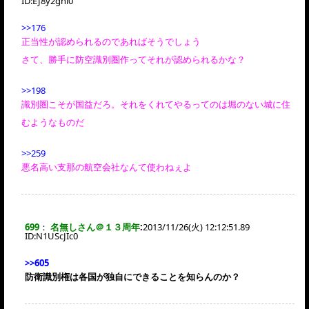
ID:
EJ8y2gni0
>>176
正当性が認められるのであればそうでしょう
さて、勝手に防空識別圏作ってそれが認められるかな？
>>198
識別圏こそが国益だろ。それをくれてやるってのは堀のない城に住
むようなものだ
>>259
悪名高い支那の航空会社なんて使わねぇよ
699
：
名無しさん＠１３周年
:
2013/11/26(火) 12:12:51.89
ID:
N1UScJIc0
>>605
防衛識別権は各国が独自にできることを知らんのか？