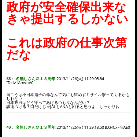
政府が安全確保出来な
きゃ提出するしかない
これは政府の仕事次第
だな
38
：
名無しさん＠１３周年
:
2013/11/26(火) 11:29:05.84
ID:
dv1AmvnV0
向こうは小日本鬼子の命なんて気にも留めずミサイル撃ってくるかも
しれない
日本政府はどう守ってあげるつもりなんだい？
護衛つける？口だけじゃJALもANAも困ると思うよ、しっかりね
40
：
名無しさん＠１３周年
:
2013/11/26(火) 11:29:13.50 ID:
HCxF4rAE0