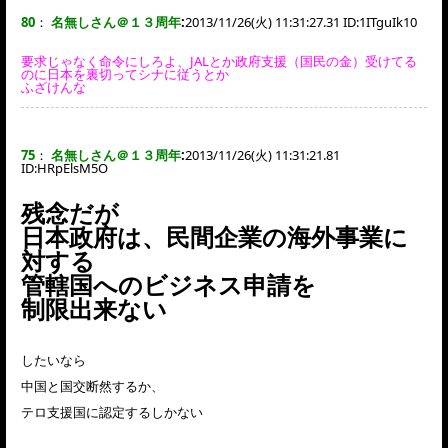
80
：
名無しさん＠１３周年
:
2013/11/26(火) 11:31:27.31 ID:
1ITguIk10
要求じゃなく命令にしろよ、JALとか政府支援（国民の金）受けてる
のに日本を裏切ってシナに従うとか
ふざけんな
75
：
名無しさん＠１３周年
:
2013/11/26(火) 11:31:21.81
ID:
HRpElsM5O
残念だが
日本政府は、民間企業の海外事業に
対する
管轄国へのビジネス申請を
制限出来ない
したいなら
中国と国交断然するか、
テロ支援国に認定するしかない