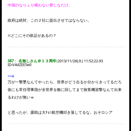
中国のなりふり構わない脅しなだけ。
政府は絶対、この２社に提出させてはならない。
※どこにその保証があるの？
387
：
名無しさん＠１３周年
:
2013/11/26(火) 11:52:22.93
ID:
V4dZEE5e0
>>4
万が一撃墜なんてやったら、世界がどう出るか分かりきってるだろ
仮にも常任理事国が全世界を敵に回してまで旅客機迎撃なんて出来
るわけが無いｗ
と思ったが、露助は大ﾁｮﾝ航空機叩き落してるな。おそロシア