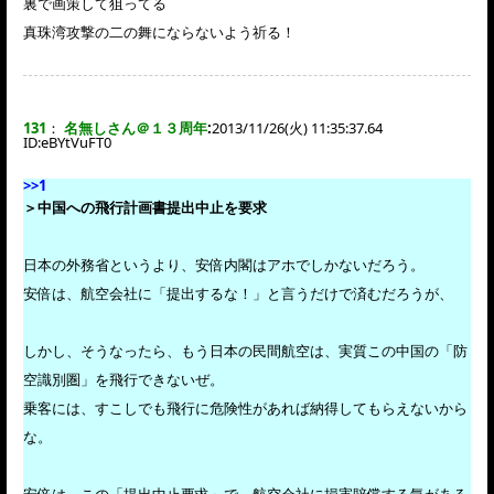
裏で画策して狙ってる
真珠湾攻撃の二の舞にならないよう祈る！
131
：
名無しさん＠１３周年
:
2013/11/26(火) 11:35:37.64
ID:
eBYtVuFT0
>>1
＞中国への飛行計画書提出中止を要求
日本の外務省というより、安倍内閣はアホでしかないだろう。
安倍は、航空会社に「提出するな！」と言うだけで済むだろうが、
しかし、そうなったら、もう日本の民間航空は、実質この中国の「防
空識別圏」を飛行できないぜ。
乗客には、すこしでも飛行に危険性があれば納得してもらえないから
な。