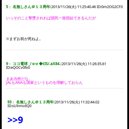
5
：
名無しさん＠１３周年
:
2013/11/26(火) 11:25:40.46 ID:
0m2OG2CF0
いっそのこと撃墜されれば国民一致団結できるんだが
※まずお前が死ねよ。
9
：
ココ電球 _/ o-ν ◆tIS/.aX84.
:
2013/11/26(火) 11:26:35.61
ID:
eQOCv0fx0
まあ当然だな。
JALもANAも国家というものを理解しておらん
93
：
名無しさん＠１３周年
:
2013/11/26(火) 11:32:44.02
ID:
sUlnnvdQ0
>>9