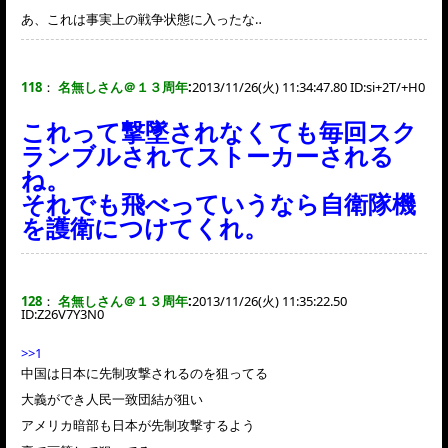
あ、これは事実上の戦争状態に入ったな‥
118
：
名無しさん＠１３周年
:
2013/11/26(火) 11:34:47.80 ID:
si+2T/+H0
これって撃墜されなくても毎回スク
ランブルされてストーカーされる
ね。
それでも飛べっていうなら自衛隊機
を護衛につけてくれ。
128
：
名無しさん＠１３周年
:
2013/11/26(火) 11:35:22.50
ID:
Z26V7Y3N0
>>1
中国は日本に先制攻撃されるのを狙ってる
大義ができ人民一致団結が狙い
アメリカ暗部も日本が先制攻撃するよう