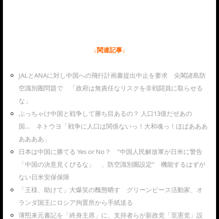
↓関連記事↓
JALとANAに対し中国への飛行計画書提出中止を要求 尖閣諸島防
空識別圏問題で 「政府は無責任なリスクを非戦闘員に取らせる
な」
ぶっちゃけ中国と戦争して勝ち目あるの？ 人口13億だぜあの
国… ネトウヨ「戦争に人口は関係ないっ！大和魂っ！ほばあああ
ああああ」
日本は中国に勝てる Yes or No？ ”中国人民解放軍が日米に警告
「中国の決意見くびるな」 、防空識別圏設定” 機能するはずが
ない日米安保保障
「王様、助けて」大爆笑の醜態晒す グリーンピース活動家、オ
ランダ国王にロシア拘置所から手紙送る
薄煕来元書記を「終身主席」に、支持者らが新政党「至憲党」設