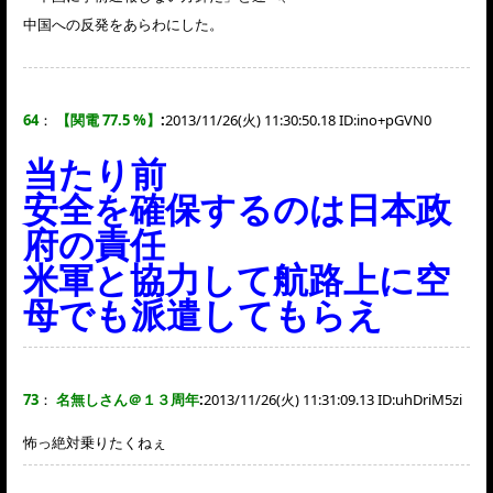
中国への反発をあらわにした。
64
：
【関電 77.5 %】
:
2013/11/26(火) 11:30:50.18 ID:
ino+pGVN0
当たり前
安全を確保するのは日本政
府の責任
米軍と協力して航路上に空
母でも派遣してもらえ
73
：
名無しさん＠１３周年
:
2013/11/26(火) 11:31:09.13 ID:
uhDriM5zi
怖っ絶対乗りたくねぇ