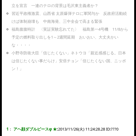
立を宣言 一連のテロの背景は毛沢東主義者か？
習近平政権激震、山西省 太原爆弾テロに軍関与か 反政府活動続
けば体制崩壊も 中南海発、三中全会で高まる緊張
福島腹腹時計 〈実証実験忘れてた〉 福島第一4号機 11/8から
予定の燃料取り出しを1～2週間延期 おいおい、大丈夫かい
な・・・・
小野寺防衛大臣「信じたくない」ネトウヨ「親近感感じる。日本
は信じたくない事だらけ」安倍チョン「信じたくない国、ニッポ
ン！」
1
：
アヘ顔ダブルピースφ ★
:
2013/11/26(火) 11:24:28.28 ID:
???0