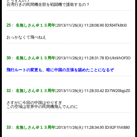
どうすんの？
台湾行きの民間機全部を戦闘機で護衛するの？
25
：
名無しさん＠１３周年
:
2013/11/26(火) 11:28:08.90 ID:
fd4Tk8ti0
おっかなくて飛べねえ
30
：
名無しさん＠１３周年
:
2013/11/26(火) 11:28:31.78 ID:
UktkhOFIO
飛行ルートの変更も、暗に中国の主張を認めたことになるぞ
32
：
名無しさん＠１３周年
:
2013/11/26(火) 11:28:33.42 ID:
TW20lqpZ0
さすがに今回の中国はやりすぎ
この空域は世界中の民間機飛んでんのに
33
：
名無しさん＠１３周年
:
2013/11/26(火) 11:28:34.95 ID:
92F1hX880