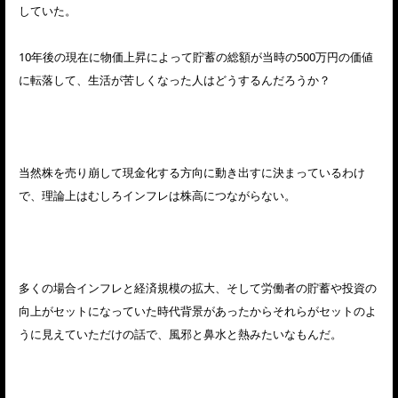
していた。
10年後の現在に物価上昇によって貯蓄の総額が当時の500万円の価値
に転落して、生活が苦しくなった人はどうするんだろうか？
当然株を売り崩して現金化する方向に動き出すに決まっているわけ
で、理論上はむしろインフレは株高につながらない。
多くの場合インフレと経済規模の拡大、そして労働者の貯蓄や投資の
向上がセットになっていた時代背景があったからそれらがセットのよ
うに見えていただけの話で、風邪と鼻水と熱みたいなもんだ。