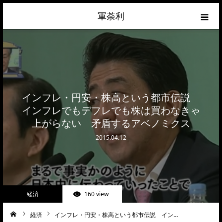
軍荼利
経済
ネトウヨ
インフレ・円安・株高という都市伝説
政治
インフレでもデフレでも株は買わなきゃ
上がらない 矛盾するアベノミクス
ライフハック
2015.04.12
サイトマップ
about
経済
160 view
お問合せ
経済
インフレ・円安・株高という都市伝説 イン…
ーム