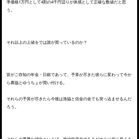
準価格1万円として4割の4千円辺りが体感として正確な数値だと思
う。
それ以上の上値をでは誰が買っているのか？
皆がご存知の年金・日銀であって、予算が尽きた彼らに変わって今か
ら農協とゆうちょが買い付ける。
それらの予算が尽きたら今後は漁協と信金の金でも突っ込ませるんだ
ろう。
それらの重要な傾向といえば、政治的資金であるがゆえに目に見える