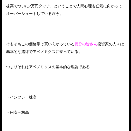
株高でついに2万円タッチ、ということで人間心理も狂気に向かって
オーバーシュートしている昨今。
そもそもこの価格帯で買い向かっている
養分の皆さん
投資家の人々は
基本的な路線でアベノミクスに乗っている。
つまりそれはアベノミクスの基本的な理論である
・インフレ＝株高
・円安＝株高