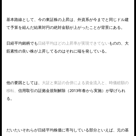
基本路線として、今の東証株の上昇は、外資系が今までと同じドル建
て予算を組んだ結果対円の絶対金額が上がったことが背景にある。
日経平均銘柄でも
日経平均ほどの上昇率が実現できてない
ものの、大
筋素性の良い株が上昇してるのはそれに端を発している。
他の要因としては、
大証と東証の合併による資金流入と、時価総額の
移転、
信用取引の証拠金規制解除（2013年春から実施）が挙げられ
る。
だいたいそれらが日経平均株価に寄与している部分といえば、元の基