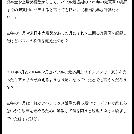
資本金や上場銘柄数からして、バブル最盛期の1989年の売買高30兆円
は今の45兆円に相当すると言っても良い。（相当乱暴な計算だけ
ど。）
去年の12月や東日本大震災があった月にそれを上回る売買高を記録し
たけどバブルの株価を超えたのか？
2011年3月と2014年12月はバブルの最盛期よりインフレで、東京を売
ったらアメリカが買えるような状況になっていたとでも言うんだろう
か？
去年の12月は、確かアベノミクス選挙の真っ最中で、デフレが終わら
ないから改革を進めるために解散して信を問うと総理大臣は大騒ぎし
ていたはずだけど。