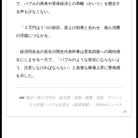
で、バブルの再来や実体経済との乖離（かいり）を懸念す
る声も少なくない。
「２万円は１つの節目。賃上げ効果と合わせ、個人消費
の浮揚につながる」
経済同友会の長谷川閑史代表幹事は景気回復への期待感
をにじませる一方で、「バブルのような状況にならないよ
う、注意しなければならない」と急激な株価上昇に警戒感
を示した。
via:
東証一時２万円台 経済界「楽観・慎重」交錯 アベノミ
クス評価／バブル注意を （産経新聞） – Yahoo!ニュース