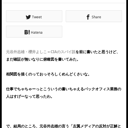
Tweet
Share
Hatena
元谷外志雄・櫻井よしこ＝CIAのスパイ説
を前に書いたと思うけど、
まだ確証が無いなりに俯瞰図を書いてみた。
相関図を描くのっておっそろしくめんどくさいな。
仕事でちゃちゃーっとこういうの書いちゃえるバックオフィス業務の
人はすげーなって思ったわ。
で、結局のところ、元谷外志雄の言う「左翼メディアの反対が正解と