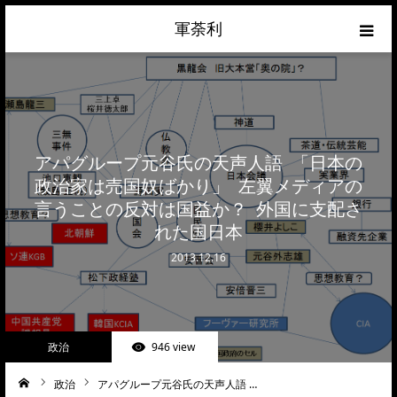
軍荼利
経済
ネトウヨ
アパグループ元谷氏の天声人語 「日本の
政治
政治家は売国奴ばかり」 左翼メディアの
言うことの反対は国益か？ 外国に支配さ
ライフハック
れた国日本
2013.12.16
サイトマップ
about
政治
946 view
お問合せ
政治
アパグループ元谷氏の天声人語 …
ーム