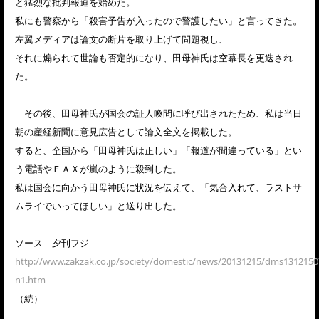
と猛烈な批判報道を始めた。
私にも警察から「殺害予告が入ったので警護したい」と言ってきた。
左翼メディアは論文の断片を取り上げて問題視し、
それに煽られて世論も否定的になり、田母神氏は空幕長を更迭され
た。
その後、田母神氏が国会の証人喚問に呼び出されたため、私は当日
朝の産経新聞に意見広告として論文全文を掲載した。
すると、全国から「田母神氏は正しい」「報道が間違っている」とい
う電話やＦＡＸが嵐のように殺到した。
私は国会に向かう田母神氏に状況を伝えて、「気合入れて、ラストサ
ムライでいってほしい」と送り出した。
ソース 夕刊フジ
http://www.zakzak.co.jp/society/domestic/news/20131215/dms1312150
n1.htm
（続）