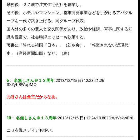
勤務後、２７歳で注文住宅会社を創業し、
その後、ホテルやマンション、都市開発事業などを手がけるアパグル
ープを一代で築き上げる。同グループ代表。
国内外の多くの要人と交友関係があり、政治や経済、軍事に関する知
識も豊富で、社会時評エッセーも執筆する。
著書に「誇れる祖国『日本』」（幻冬舎）、「報道されない近現代
史」（産経新聞出版）など。（終）
6
：
名無しさん＠１３周年
:
2013/12/15(日) 12:23:21.26
ID:
ZyhBWupMO
元谷さんは金主だからなあ。
10
：
名無しさん＠１３周年
:
2013/12/15(日) 12:24:10.80 ID:
wsVskwBr0
ニセ右翼メディアも多い。