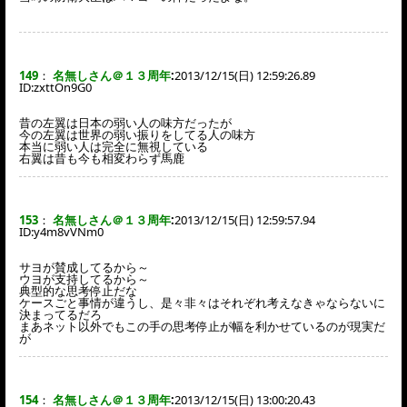
149
：
名無しさん＠１３周年
:
2013/12/15(日) 12:59:26.89
ID:
zxttOn9G0
昔の左翼は日本の弱い人の味方だったが
今の左翼は世界の弱い振りをしてる人の味方
本当に弱い人は完全に無視している
右翼は昔も今も相変わらず馬鹿
153
：
名無しさん＠１３周年
:
2013/12/15(日) 12:59:57.94
ID:
y4m8vVNm0
サヨが賛成してるから～
ウヨが支持してるから～
典型的な思考停止だな
ケースごと事情が違うし、是々非々はそれぞれ考えなきゃならないに
決まってるだろ
まあネット以外でもこの手の思考停止が幅を利かせているのが現実だ
が
154
：
名無しさん＠１３周年
:
2013/12/15(日) 13:00:20.43