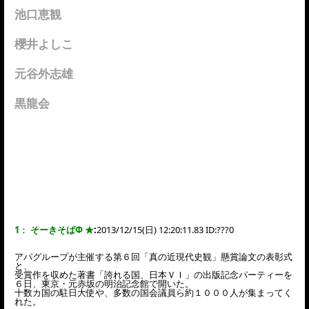
池口恵観
櫻井よしこ
元谷外志雄
黒龍会
1
：
そーきそばΦ ★
:
2013/12/15(日) 12:20:11.83 ID:
???0
アパグループが主催する第６回「真の近現代史観」懸賞論文の表彰式
と、
受賞作を収めた著書「誇れる国、日本ＶＩ」の出版記念パーティーを
６日、東京・元赤坂の明治記念館で開いた。
十数カ国の駐日大使や、多数の国会議員ら約１０００人が集まってく
れた。