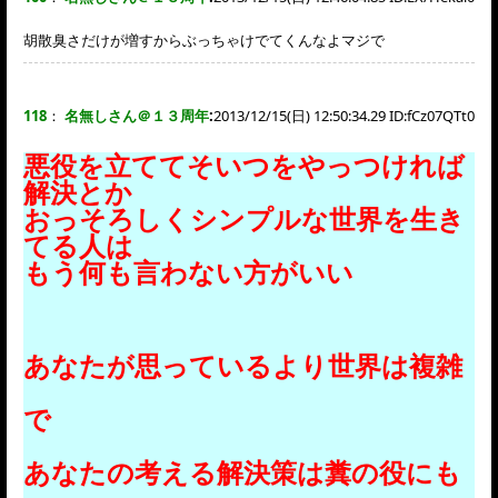
胡散臭さだけが増すからぶっちゃけでてくんなよマジで
118
：
名無しさん＠１３周年
:
2013/12/15(日) 12:50:34.29 ID:
fCz07QTt0
悪役を立ててそいつをやっつければ
解決とか
おっそろしくシンプルな世界を生き
てる人は
もう何も言わない方がいい
あなたが思っているより世界は複雑
で
あなたの考える解決策は糞の役にも