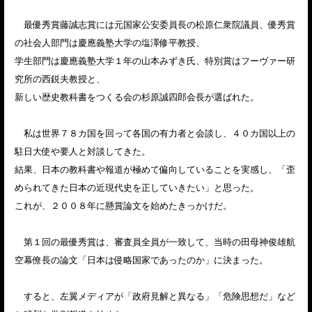
最優秀賞藤誠志賞には元国家公安委員長の松原仁衆院議員、優秀賞
の社会人部門は慶應義塾大学の塩澤修平教授、
学生部門は慶應義塾大学１年の山本みずき氏、特別賞はフーヴァー研
究所の西鋭夫教授と、
新しい歴史教科書をつくる会の杉原誠四郎会長が選ばれた。
私は世界７８カ国を回って各国の有力者と会談し、４０カ国以上の
駐日大使や要人と対談してきた。
結果、日本の教科書や報道が極めて偏向していることを実感し、「歪
められてきた日本の近現代史を正していきたい」と思った。
これが、２００８年に懸賞論文を始めたきっかけだ。
第１回の最優秀賞は、審査員全員が一致して、当時の田母神俊雄航
空幕僚長の論文「日本は侵略国家であったのか」に決まった。
すると、左翼メディアが「政府見解と異なる」「危険思想だ」など