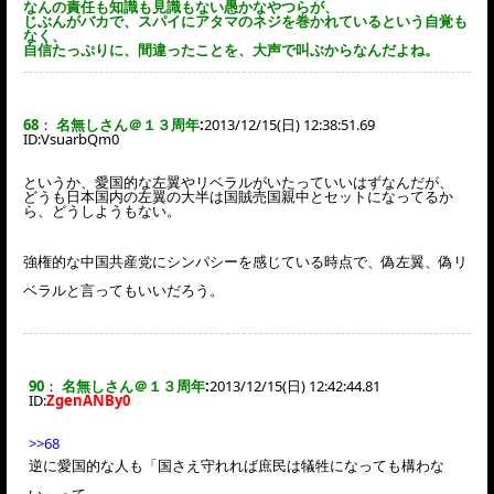
なんの責任も知識も見識もない愚かなやつらが、
じぶんがバカで、スパイにアタマのネジを巻かれているという自覚も
なく、
自信たっぷりに、間違ったことを、大声で叫ぶからなんだよね。
68
：
名無しさん＠１３周年
:
2013/12/15(日) 12:38:51.69
ID:
VsuarbQm0
というか、愛国的な左翼やリベラルがいたっていいはずなんだが、
どうも日本国内の左翼の大半は国賊売国親中とセットになってるか
ら、どうしようもない。
強権的な中国共産党にシンパシーを感じている時点で、偽左翼、偽リ
ベラルと言ってもいいだろう。
90
：
名無しさん＠１３周年
:
2013/12/15(日) 12:42:44.81
ID:
ZgenANBy0
>>68
逆に愛国的な人も「国さえ守れれば庶民は犠牲になっても構わな