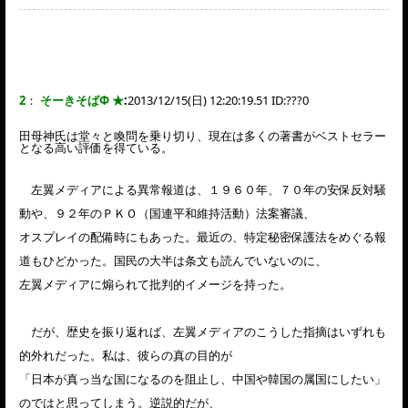
2
：
そーきそばΦ ★
:
2013/12/15(日) 12:20:19.51 ID:
???0
田母神氏は堂々と喚問を乗り切り、現在は多くの著書がベストセラー
となる高い評価を得ている。
左翼メディアによる異常報道は、１９６０年、７０年の安保反対騒
動や、９２年のＰＫＯ（国連平和維持活動）法案審議、
オスプレイの配備時にもあった。最近の、特定秘密保護法をめぐる報
道もひどかった。国民の大半は条文も読んでいないのに、
左翼メディアに煽られて批判的イメージを持った。
だが、歴史を振り返れば、左翼メディアのこうした指摘はいずれも
的外れだった。私は、彼らの真の目的が
「日本が真っ当な国になるのを阻止し、中国や韓国の属国にしたい」
のではと思ってしまう。逆説的だが、