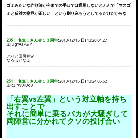
ゴミみたいな詐欺師が今までの手口では通用しないとふんで「マスゴ
ミと反対の意見が正しい」という刷り込もうとしてるだけだからな
235
：
名無しさん＠１３周年
:
2013/12/15(日) 13:20:04.27
ID:
UgYAs7G/P
アパと田母神w
なるほどなぁ
251
：
名無しさん＠１３周年
:
2013/12/15(日) 13:24:05.62
ID:
cZPW0rDq0
「右翼vs左翼」という対立軸を持ち
出すことで
それに簡単に乗るバカが大騒ぎして
両陣営に分かれてクソの投げ合い