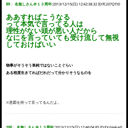
89
：
名無しさん＠１３周年
:
2013/12/15(日) 12:42:38.32 ID:
fCz07QTt0
ああすればこうなる
って本気で言ってる人は
理性がない頭が悪い人だから
なにを言っていても受け流して無視
しておけばいい
物事がそうそう単純ではないことぐらい
ある程度生きてればだれだって分かりそうなものを
※意図を持って言ってるんだよ。
100
：
名無しさん＠１３周年
:
2013/12/15(日) 12:46:04.85 ID:
EX/Hekai0