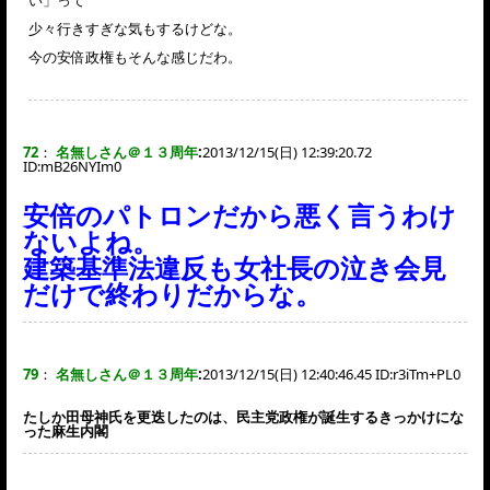
い」って
少々行きすぎな気もするけどな。
今の安倍政権もそんな感じだわ。
72
：
名無しさん＠１３周年
:
2013/12/15(日) 12:39:20.72
ID:
mB26NYIm0
安倍のパトロンだから悪く言うわけ
ないよね。
建築基準法違反も女社長の泣き会見
だけで終わりだからな。
79
：
名無しさん＠１３周年
:
2013/12/15(日) 12:40:46.45 ID:
r3iTm+PL0
たしか田母神氏を更迭したのは、民主党政権が誕生するきっかけにな
った麻生内閣