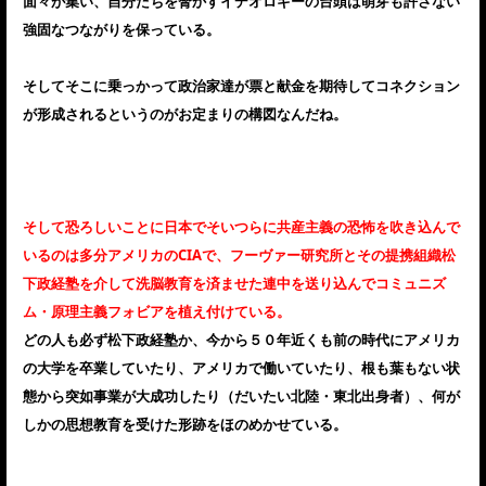
面々が集い、自分たちを脅かすイデオロギーの台頭は萌芽も許さない
強固なつながりを保っている。
そしてそこに乗っかって政治家達が票と献金を期待してコネクション
が形成されるというのがお定まりの構図なんだね。
そして恐ろしいことに日本でそいつらに共産主義の恐怖を吹き込んで
いるのは多分アメリカのCIAで、フーヴァー研究所とその提携組織松
下政経塾を介して洗脳教育を済ませた連中を送り込んでコミュニズ
ム・原理主義フォビアを植え付けている。
どの人も必ず松下政経塾か、今から５０年近くも前の時代にアメリカ
の大学を卒業していたり、アメリカで働いていたり、根も葉もない状
態から突如事業が大成功したり（だいたい北陸・東北出身者）、何が
しかの思想教育を受けた形跡をほのめかせている。