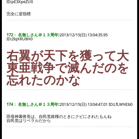
ID:
pE3XpeZU0
完全に逆指標
172
：
名無しさん＠１３周年
:
2013/12/15(日) 13:04:35.95
ID:
2lqXRU8H0
右翼が天下を獲って大
東亜戦争で滅んだのを
忘れたのかな
174
：
名無しさん＠１３周年
:
2013/12/15(日) 13:04:47.01 ID:
LfLWYd3i0
田母神幕僚長は、自民党政権のときにクビにされたもんね
自民党はリベラルだから