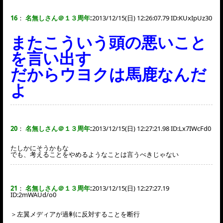
16
：
名無しさん＠１３周年
:
2013/12/15(日) 12:26:07.79 ID:
KUxIpUz30
またこういう頭の悪いこと
を言い出す
だからウヨクは馬鹿なんだ
よ
20
：
名無しさん＠１３周年
:
2013/12/15(日) 12:27:21.98 ID:
Lx7IWcFd0
たしかにそうかもな
でも、考えることをやめるようなことは言うべきじゃない
21
：
名無しさん＠１３周年
:
2013/12/15(日) 12:27:27.19
ID:
2mWAUd/o0
＞左翼メディアが過剰に反対することを断行