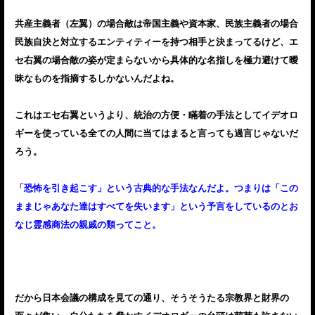
共産主義者（左翼）の場合敵は帝国主義や資本家、民族主義者の場合
民族自決と対立するエンティティーを持つ相手と決まってるけど、エ
セ右翼の場合敵の姿が定まらないから具体的な名指しを極力避けて曖
昧なものを指摘するしかないんだよね。
これはエセ右翼というより、統治の方便・瞞着の手法としてイデオロ
ギーを使っている全ての人間に当てはまると言っても過言じゃないだ
ろう。
「恐怖を引き起こす」という古典的な手法なんだよ。つまりは「この
ままじゃあなた達はすべてを失います」という予言をしているのとお
なじ霊感商法の親戚の類ってこと。
だから日本会議の構成を見ての通り、そうそうたる宗教界と財界の