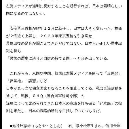
左翼メディアが過剰に反対することを断行すれば、日本は素晴らしい
国になるのではないか。
安倍晋三首相が昨年１２月に就任し、日本は大きく変わった。株価
が２倍近く上昇し、２０２０年東京五輪を引き寄せ、
景気回復の足音が聞こえてきただけではない。日本人が正しい歴史認
識を持ち、
「民族の歴史に誇りと自信の持てる国」へと歩み出している。
これからも、米国や中国、韓国は左翼メディアを使って「反原発」
「反基地」「護憲」など、
日本が真っ当な独立国家となることを阻止してくる。私は言論活動を
通じて、戦後、ＧＨＱ（連合国軍総司令部）の
謀略によって歪められてきた日本人の意識を打ち破る「砕氷船」の役
割を果たし、日本の戦略的勝利を目指していくつもりだ。
■元谷外志雄（もとや・としお） 石川県小松市生まれ。信用金庫