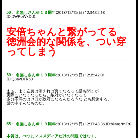
50
：
名無しさん＠１３周年
:
2013/12/15(日) 12:34:02.18
ID:
DWPoWxDt0
安倍ちゃんと繋がってる
徳洲会的な関係を、つい穿
ってしまう
59
：
名無しさん＠１３周年
:
2013/12/15(日) 12:35:42.01
ID:
Q3avDFR50
まぁ、よく左翼は消えれば良くなるって話も聞くが
実際にいなくなったら、敵対がいなくなって
多分不満のはけ口が政府になるんだろうな とも想像する。
世の中そんなものだ。
65
：
名無しさん＠１３周年
:
2013/12/15(日) 12:37:43.36 ID:
bIMg/mTr0
本質は、べつにマスメディアだけの問題ではなく、