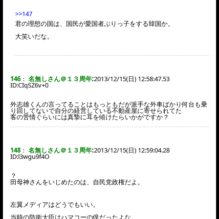
>>147
君の理想の国は、国民が愛国者ぶりっ子をする韓国か。
大笑いだな。
146
：
名無しさん＠１３周年
:
2013/12/15(日) 12:58:47.53
ID:
CIqSZ6v+0
外志雄くんの言ってることはもっともだが派手な外車ばかり何台も乗
り回してないで自分の経営している不動産屋に寄せられてた
客の苦情ぐらいには真摯に耳を傾けたらいかがですか？
148
：
名無しさん＠１３周年
:
2013/12/15(日) 12:59:04.28
ID:
l3wgu9f4O
？
田母神さんをいじめたのは、自民党政権だよ。
左翼メディアはどうでもいい。
当時の防衛大臣はハマコーの倅だったよな。