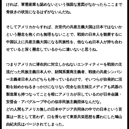
ければ、軍需産業も認めないという強固な意図がなかったらここまで
骨抜きの状況になるはずがないんだね。
そしてアメリカからすれば、次世代の共産主義大国は日本ではないか
という懸念を抱くのも無理もないことで、戦前の日本人を観察するに
中国以上に共産主義大国になる民族性を、他ならぬ日本人が持ち合わ
せていると深く懸念しているからに違いないと思うね。
つまりアメリカに潜在的に対立しかねないエンティティーを戦前の主
流だった民族主義日本人や、財閥系重商主義者、戦後の共産シンパシ
ー主義者日本人のどちらも持っているわけで、そいつらが自発的に活
動を始めかねるきっかけになりない完全な自主独立メディアも武器の
製造業も持つなってことを暗にアメリカが示しているのが日本会議・
安晋会・アパグループ中心の似非民族主義団体なんだな。
どの人間もアメリカ無しの日本やアジア共同体の中での日本という言
葉は一言として言わず、口を滑らせて東亜共栄思想を露わにした鳩山
由紀夫氏はパージされてしまった。