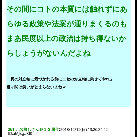
その間にコトの本質には触れずにあ
らゆる政策や法案が通りまくるのも
まあ民度以上の政治は持ち得ないか
らしょうがないんだよね
「真の対立軸に気づかれる前にニセの対立軸に乗せてやれ」
霞ヶ関は笑いがとまらないよねｗ
261
：
名無しさん＠１３周年
:
2013/12/15(日) 13:26:24.42
ID:
aMJsgaRI0