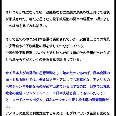
そいつらが根になって松下政経塾などに思想の系統を植え付けて現状
が形成された。嘘だと思うなら松下政経塾の面々の経歴や、櫻井よし
この経歴を見てみれば良い。
そして全てのやつが日本会議に凝縮されていき、安倍晋三とその背景
に安晋会や松下政経塾の形を借りてつながっている。
中国が松下政経塾にスパイを送り込んだのは俺のその予想が当たらず
とも遠からずだというのをある意味証明している。
全て日本人が自発的に思想運動として始めたのであれば、日本会議の
面々を見る限りでは、例えばメディアにしても右翼的な、アメリカの
FOXチャンネル的なものが必ず出来ているはずなのに、日本では青息
吐息の産経（ワシントンニュース日本支社と言ってもいいだろう）
と、コードネームポダム、CIAエージェント正力松太郎の読売新聞だ
け。
アメリカの産業と利害対立するものは一切プロパガンダ企業も認めな