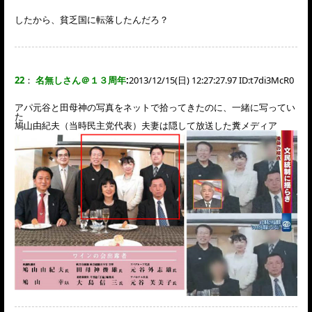
したから、貧乏国に転落したんだろ？
22
：
名無しさん＠１３周年
:
2013/12/15(日) 12:27:27.97 ID:
t7di3McR0
アパ元谷と田母神の写真をネットで拾ってきたのに、一緒に写ってい
た
鳩山由紀夫（当時民主党代表）夫妻は隠して放送した糞メディア