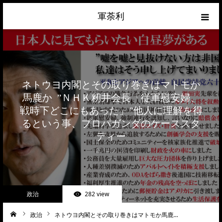
軍荼利
経済
ネトウヨ
ネトウヨ内閣とその取り巻きはマトモか
馬鹿か ”ＮＨＫ籾井会長「従軍慰安婦、
政治
戦時下どこにもあった」”他人に理解を得
るという事、プロパガンダのケーススタ
ライフハック
ディー
2014.01.26
サイトマップ
about
政治
282 view
お問合せ
政治
ネトウヨ内閣とその取り巻きはマトモか馬鹿…
ーム