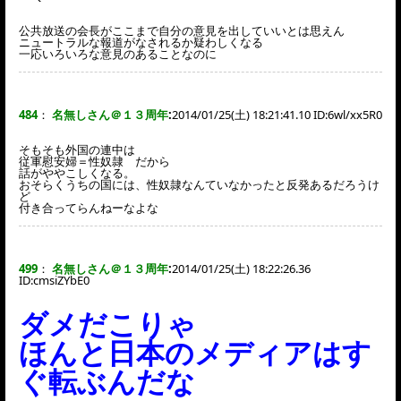
公共放送の会長がここまで自分の意見を出していいとは思えん
ニュートラルな報道がなされるか疑わしくなる
一応いろいろな意見のあることなのに
484
：
名無しさん＠１３周年
:
2014/01/25(土) 18:21:41.10 ID:
6wl/xx5R0
そもそも外国の連中は
従軍慰安婦＝性奴隷 だから
話がややこしくなる。
おそらくうちの国には、性奴隷なんていなかったと反発あるだろうけ
ど
付き合ってらんねーなよな
499
：
名無しさん＠１３周年
:
2014/01/25(土) 18:22:26.36
ID:
cmsiZYbE0
ダメだこりゃ
ほんと日本のメディアはす
ぐ転ぶんだな