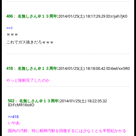
406
：
名無しさん＠１３周年
:
2014/01/25(土) 18:17:29.29 ID:
r/jah7jK0
>>1
ｗｗｗ
これでガス抜きだろｗｗｗ
418
：
名無しさん＠１３周年
:
2014/01/25(土) 18:18:00.42 ID:
6wl/xx5R0
やっと除鮮完了したのか
502
：
名無しさん＠１３周年
:
2014/01/25(土) 18:22:35.32
ID:
FcMR16sdO
>>418
いやあ
国内の汚鮮、特に精神汚鮮を回復するには少なくとも半世紀かかる