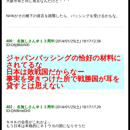
大阪市長と同じ発言なんだけど・・・
NHKがその橋下の発言を踏襲したら、バッシングを受けるかもな。
400
：
名無しさん＠１３周年
:
2014/01/25(土) 18:17:12.58
ID:
O6JBkbNl0
ジャパンバッシングの恰好の材料に
されてるな
日本は敗戦国だからなー
事実を突きつけた所で戦勝国が耳を
貸すとは思えない
402
：
名無しさん＠１３周年
:
2014/01/25(土) 18:17:17.29
ID:
QNBnieDr0
ＮＨＫの会長がこれかよ…
もう日本は本格的にネトウヨの国になりそうだ