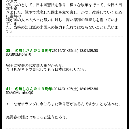
べき大
切なものとして、日本国憲法を作り、様々な改革を行って、今日の日
本を築
きました。戦争で荒廃した国土を立て直し、かつ、改善していくため
に当時の
我が国の人々の払った努力に対し、深い感謝の気持ちを抱いていま
す。ま
た、当時の知日派の米国人の協力も忘れてはならないことと思いま
す」
38
：
名無しさん＠１３周年
:
2014/01/25(土) 18:01:39.50
ID:
B9xEPpmT0
完全に安倍のお友達人事だからな。
ＮＨＫがネトウヨ化してもう日本は終わりだろ。
41
：
名無しさん＠１３周年
:
2014/01/25(土) 18:01:52.86
ID:
ACMcmheQ0
＞「なぜオランダに今ごろまだ飾り窓があるんですか」とも述べた。
売買春の話とはちょっと違うだろう。