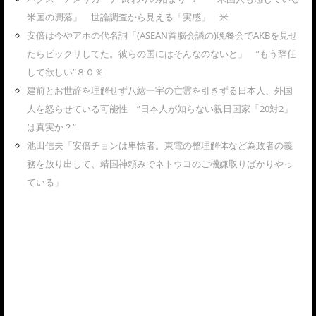
米国の凋落」 世論調査から見える「実感」 米
安倍は今やアホの代名詞「(ASEAN首脳会議の)晩餐会でAKBを見せ
たらビックリしてた。彼らの国にはそんなのないと」 ”もう辞任
して欲しい”８０％
建前とお世辞を理解せず八紘一宇の亡霊を引きずる日本人、外国
人を怒らせている可能性 ”日本人が知らない親日国家「20対2」
は真実か？”
池田信夫「安倍チョンは卑怯者。東電の整理解体など為政者の義
務を放り出して、靖国神頼みでネトウヨのご機嫌取りばかりやっ
ている」