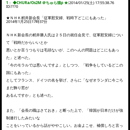
1
：
◆CHURa/Os2M ＠ちゅら猫ρ ★
:
2014/01/25(土) 17:55:38.76
ID:
???0
★ＮＨＫ籾井新会長「従軍慰安婦、戦時下どこにもあった」
2014年1月25日17時37分
ＮＨＫ新会長の籾井勝人氏は２５日の就任会見で、従軍慰安婦につい
て「戦時だからいいとか
悪いとか言うつもりは毛頭ないが、このへんの問題はどこにもあっ
た」と述べた。
「今のモラルでは悪いんですよ」としつつ、「戦争をしているどこの
国にもあった」
としてフランス、ドイツの名を挙げ、さらに「なぜオランダに今ごろ
まだ飾り窓が
あるんですか」とも述べた。
また、「会長の職はさておき」と断った上で、「韓国が日本だけが強
制連行したみたいな
ことをいっているから話がややこしい。お金よこせ、補償しろと言っ