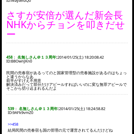
ID:
WayIefuQ0
さすが安倍が選んだ新会長
NHKからチョンを叩きだせ
ー
458
：
名無しさん＠１３周年
:
2014/01/25(土) 18:20:08.42
ID:
B8OwnJKn0
民間の売春宿があるってのと国家管理型の売春施設があるのはちょっ
と違うからなあ
前半がすげえ不用意
解決済みだって部分だけアピールすればいいのに変な無罪アピールで
そこから切り込まれるんだよ
539
：
名無しさん＠１３周年
:
2014/01/25(土) 18:24:58.82
ID:
9AFk9vmZ0
>>458
結局民間の売春宿も国の管理の元で運営されてるんだけどね