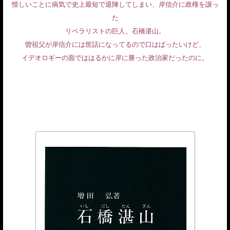
惜しいことに病気で史上最短で退陣してしまい、岸信介に政権を譲っ
た
リベラリストの巨人、石橋湛山。
曽祖父が岸信介には世話になってるので口はばったいけど、
イデオロギーの面でははるかに岸に勝った政治家だったのに。