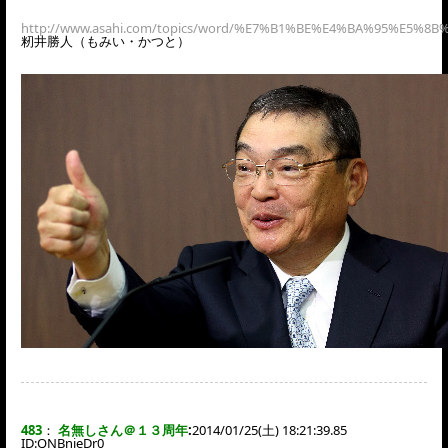
http://www.asahi.com/topics/word/%E7%B1%BE%E4%BA%95%E5%8
籾井勝人（もみい・かつと）
483
：
名無しさん＠１３周年
:
2014/01/25(土) 18:21:39.85
ID:
QNBnieDr0