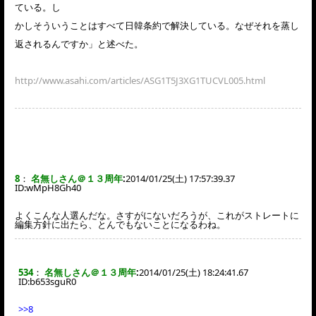
ている。し
かしそういうことはすべて日韓条約で解決している。なぜそれを蒸し
返されるんですか」と述べた。
http://www.asahi.com/articles/ASG1T5J3XG1TUCVL005.html
8
：
名無しさん＠１３周年
:
2014/01/25(土) 17:57:39.37
ID:
wMpH8Gh40
よくこんな人選んだな。さすがにないだろうが、これがストレートに
編集方針に出たら、とんでもないことになるわね。
534
：
名無しさん＠１３周年
:
2014/01/25(土) 18:24:41.67
ID:
b653sguR0
>>8