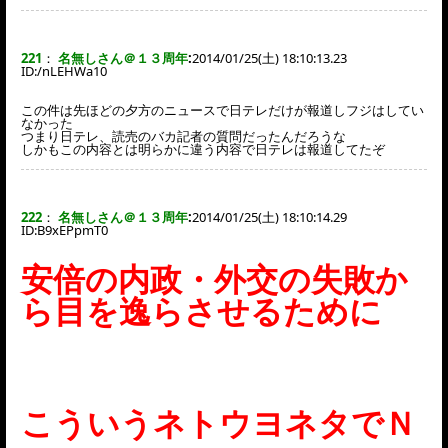
221
：
名無しさん＠１３周年
:
2014/01/25(土) 18:10:13.23
ID:
/nLEHWa10
この件は先ほどの夕方のニュースで日テレだけが報道しフジはしてい
なかった
つまり日テレ、読売のバカ記者の質問だったんだろうな
しかもこの内容とは明らかに違う内容で日テレは報道してたぞ
222
：
名無しさん＠１３周年
:
2014/01/25(土) 18:10:14.29
ID:
B9xEPpmT0
安倍の内政・外交の失敗か
ら目を逸らさせるために
こういうネトウヨネタでＮ