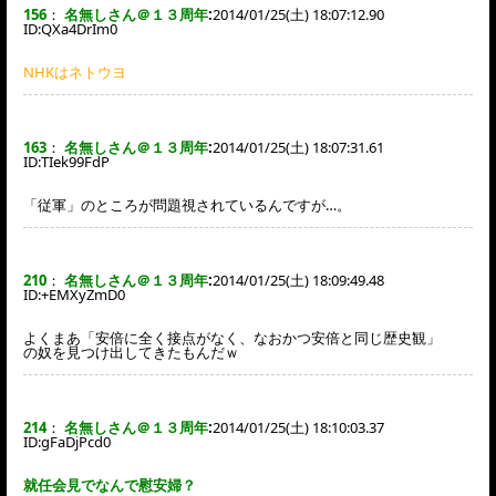
156
：
名無しさん＠１３周年
:
2014/01/25(土) 18:07:12.90
ID:
QXa4DrIm0
NHKはネトウヨ
163
：
名無しさん＠１３周年
:
2014/01/25(土) 18:07:31.61
ID:
TIek99FdP
「従軍」のところが問題視されているんですが…。
210
：
名無しさん＠１３周年
:
2014/01/25(土) 18:09:49.48
ID:
+EMXyZmD0
よくまあ「安倍に全く接点がなく、なおかつ安倍と同じ歴史観」
の奴を見つけ出してきたもんだｗ
214
：
名無しさん＠１３周年
:
2014/01/25(土) 18:10:03.37
ID:
gFaDjPcd0
就任会見でなんで慰安婦？