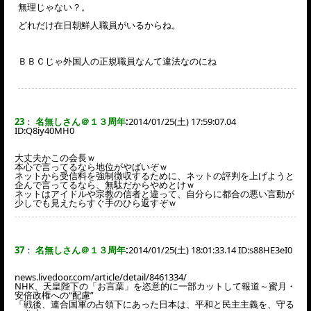
無理じゃない？。
どれだけ在日朝鮮人職員がいるからね。
ＢＢＣじゃ外国人の正規職員なんて違法なのにね
23
：
名無しさん＠１３周年
:
2014/01/25(土) 17:59:07.04
ID:
Q8iy40MH0
大丈夫かこの会長ｗ
本心で言ってるなら地位がやばいぞｗ
ネットから受信料を強制徴収するために、ネットの評判を上げようと
企んで言ってるなら、無駄だからやめとけｗ
ネットはアイドルや宗教の信者と違って、自分らに都合の悪い言動が
少しでも見えたらすぐ手のひら返すぞｗ
37
：
名無しさん＠１３周年
:
2014/01/25(土) 18:01:33.14 ID:
s88HE3eI0
news.livedoor.com/article/detail/8461334/
NHK、天皇陛下の「お言葉」を恣意的に一部カットして報道～蜜月・
安倍政権への“配慮”
「戦後、連合国軍の占領下にあった日本は、平和と民主主義を、守る