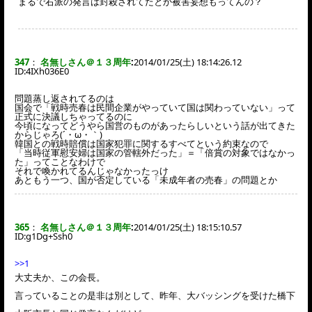
まるで右派の発言は封殺されてたとか被害妄想もってんの？
347
：
名無しさん＠１３周年
:
2014/01/25(土) 18:14:26.12
ID:
4IXh036E0
問題蒸し返されてるのは
国会で「戦時売春は民間企業がやっていて国は関わっていない」って
正式に決議しちゃってるのに
今頃になってどうやら国営のものがあったらしいという話が出てきた
からじゃろ(´・ω・｀)
韓国との戦時賠償は国家犯罪に関するすべてという約束なので
「当時従軍慰安婦は国家の管轄外だった」＝「倍賞の対象ではなかっ
た」ってことなわけで
それで喚かれてるんじゃなかったっけ
あともう一つ、国が否定している「未成年者の売春」の問題とか
365
：
名無しさん＠１３周年
:
2014/01/25(土) 18:15:10.57
ID:
g1Dg+Ssh0
>>1
大丈夫か、この会長。
言っていることの是非は別として、昨年、大バッシングを受けた橋下