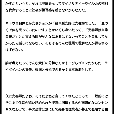
かすかというと、それは理解を示してマイノリティーやイルカの権利
を代弁することに社会が拒否感を感じないからなんだ。
ネトウヨ籾井とか安倍チョンが「従軍慰安婦は売春婦でした」「金づ
くで体を売っていたのです」とかいくら喚いたって、「売春婦は自業
自得だ」とか言える国がそんなにあるはずないってことを自覚してな
かったら話しにならない、そもそもそんな理屈で理解なんか得られる
はずがない。
誰が考えたってそんな責任の分担なんかまっぴらゴメンだからだ。ラ
イダイハンの責任、韓国と分担できるか？日本政府として。
仮に売春婦だよね、そうだよねと言ってくれたところで、一般的には
そこまで生活が追い詰められた境遇に同情するのが国際的なコンセン
サスなわけで、事の是非は別にして売春管理業者が善玉で登場する物