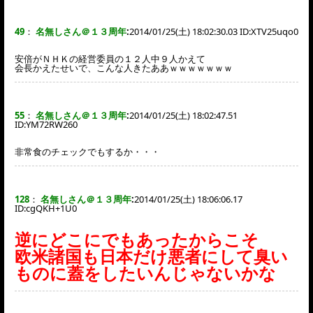
49
：
名無しさん＠１３周年
:
2014/01/25(土) 18:02:30.03 ID:
XTV25uqo0
安倍がＮＨＫの経営委員の１２人中９人かえて
会長かえたせいで、こんな人きたああｗｗｗｗｗｗｗ
55
：
名無しさん＠１３周年
:
2014/01/25(土) 18:02:47.51
ID:
YM72RW260
非常食のチェックでもするか・・・
128
：
名無しさん＠１３周年
:
2014/01/25(土) 18:06:06.17
ID:
cgQKH+1U0
逆にどこにでもあったからこそ
欧米諸国も日本だけ悪者にして臭い
ものに蓋をしたいんじゃないかな