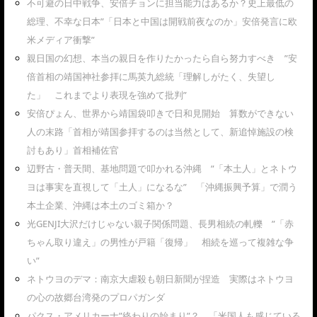
不可避の日中戦争、安倍チョンに担当能力はあるか？史上最低の
総理、不幸な日本”「日本と中国は開戦前夜なのか」安倍発言に欧
米メディア衝撃”
親日国の幻想、本当の親日を作りたかったら自ら努力すべき ”安
倍首相の靖国神社参拝に馬英九総統「理解しがたく、失望し
た」 これまでより表現を強めて批判”
安倍ぴょん、世界から靖国袋叩きで日和見開始 算数ができない
人の末路「首相が靖国参拝するのは当然として、新追悼施設の検
討もあり」首相補佐官
辺野古・普天間、基地問題で叩かれる沖縄 ”「本土人」とネトウ
ヨは事実を直視して「土人」になるな” 「沖縄振興予算」で潤う
本土企業、沖縄は本土のゴミ箱か？
光GENJI大沢だけじゃない親子関係問題、長男相続の軋轢 ”「赤
ちゃん取り違え」の男性が戸籍「復帰」 相続を巡って複雑な争
い”
ネトウヨのデマ：南京大虐殺も朝日新聞が捏造 実際はネトウヨ
の心の故郷台湾発のプロパガンダ
パクス・アメリカーナ”終わりの始まり”？ 「米国人も感じている