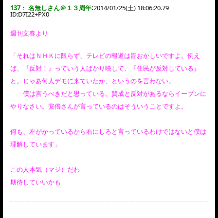
137
：
名無しさん＠１３周年
:
2014/01/25(土) 18:06:20.79
ID:
D7I22+PX0
週刊文春より
「それはＮＨＫに限らず、テレビの報道は皆おかしいですよ。例え
ば、『反対！』っていう人ばかり映して、『住民が反対している』
と。じゃあ何人デモに来ていたか、というのを言わない。
僕は言うべきだと思っている。賛成と反対があるならイーブンに
やりなさい。安倍さんが言っているのはそういうことですよ。
何も、左がかっているから右にしろと言っているわけではないと僕は
理解しています」
この人本気（マジ）だわ
期待していいかも