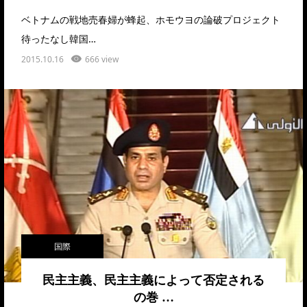
ベトナムの戦地売春婦が蜂起、ホモウヨの論破プロジェクト
待ったなし韓国…
2015.10.16
666 view
国際
民主主義、民主主義によって否定される
の巻 …