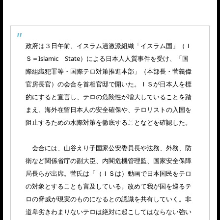
政府は３日午前、イスラム過激派組織「イスラム国」（Ｉ
Ｓ＝Islamic State）による日本人人質事件を受け、「国
際組織犯罪等・国際テロ対策推進本部」（本部長・菅義偉
官房長官）の会合を首相官邸で開いた。ＩＳが日本人を標
的にすると宣言し、テロの危険性が増大していることを踏
まえ、海外在留日本人の安全確保や、テロリストの入国を
阻止するための水際対策を徹底することなどを確認した。
会合には、山谷えり子国家公安委員長や法務、外務、防
衛など関係省庁の副大臣、内閣危機管理監、国家安全保障
局長らが出席。菅氏は「（ＩＳは）動画で日本国民をテロ
の対象とすることも言及している。改めて我が国を巡るテ
ロの脅威が現実のものになるとの認識を共有していく。非
道卑劣きわまりないテロは絶対に起こしてはならない強い