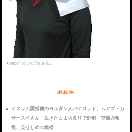
Amazon.co.jpで詳細を見る
↓関連記事↓
イスラム国捕虜のヨルダン人パイロット、ムアズ・カ
サースベさん 生きたまま火炙りで処刑 空爆の報
復、見せしめの模様