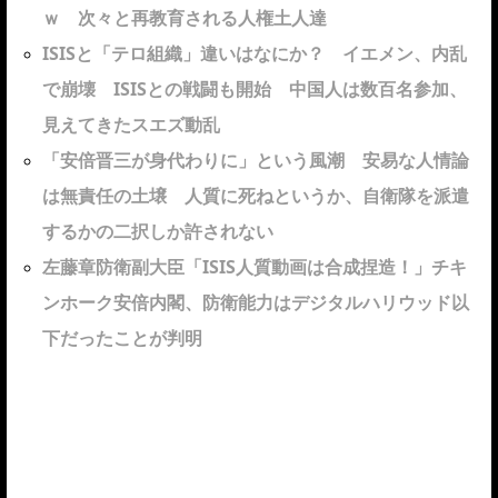
ｗ 次々と再教育される人権土人達
ISISと「テロ組織」違いはなにか？ イエメン、内乱
で崩壊 ISISとの戦闘も開始 中国人は数百名参加、
見えてきたスエズ動乱
「安倍晋三が身代わりに」という風潮 安易な人情論
は無責任の土壌 人質に死ねというか、自衛隊を派遣
するかの二択しか許されない
左藤章防衛副大臣「ISIS人質動画は合成捏造！」チキ
ンホーク安倍内閣、防衛能力はデジタルハリウッド以
下だったことが判明