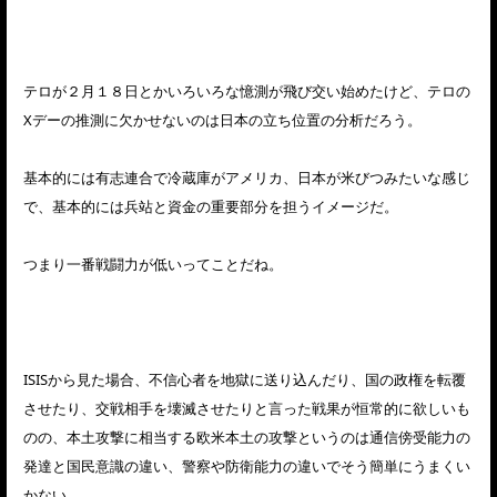
テロが２月１８日とかいろいろな憶測が飛び交い始めたけど、テロの
Xデーの推測に欠かせないのは日本の立ち位置の分析だろう。
基本的には有志連合で冷蔵庫がアメリカ、日本が米びつみたいな感じ
で、基本的には兵站と資金の重要部分を担うイメージだ。
つまり一番戦闘力が低いってことだね。
ISISから見た場合、不信心者を地獄に送り込んだり、国の政権を転覆
させたり、交戦相手を壊滅させたりと言った戦果が恒常的に欲しいも
のの、本土攻撃に相当する欧米本土の攻撃というのは通信傍受能力の
発達と国民意識の違い、警察や防衛能力の違いでそう簡単にうまくい
かない。