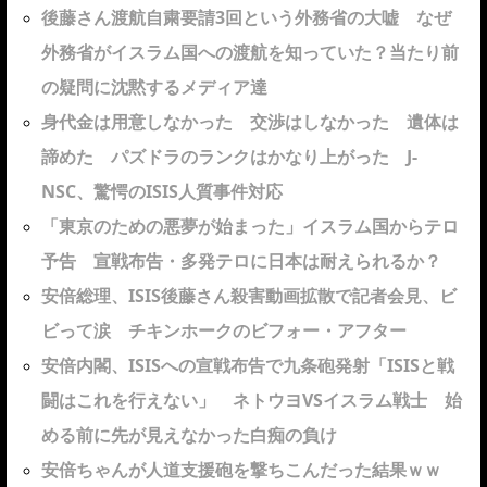
後藤さん渡航自粛要請3回という外務省の大嘘 なぜ
外務省がイスラム国への渡航を知っていた？当たり前
の疑問に沈黙するメディア達
身代金は用意しなかった 交渉はしなかった 遺体は
諦めた パズドラのランクはかなり上がった J-
NSC、驚愕のISIS人質事件対応
「東京のための悪夢が始まった」イスラム国からテロ
予告 宣戦布告・多発テロに日本は耐えられるか？
安倍総理、ISIS後藤さん殺害動画拡散で記者会見、ビ
ビって涙 チキンホークのビフォー・アフター
安倍内閣、ISISへの宣戦布告で九条砲発射「ISISと戦
闘はこれを行えない」 ネトウヨVSイスラム戦士 始
める前に先が見えなかった白痴の負け
安倍ちゃんが人道支援砲を撃ちこんだった結果ｗｗ