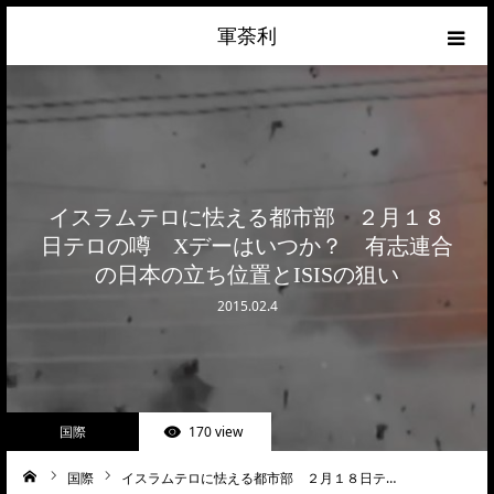
軍荼利
経済
ネトウヨ
イスラムテロに怯える都市部 ２月１８
政治
日テロの噂 Xデーはいつか？ 有志連合
の日本の立ち位置とISISの狙い
ライフハック
2015.02.4
サイトマップ
about
国際
170 view
お問合せ
国際
イスラムテロに怯える都市部 ２月１８日テ…
ーム