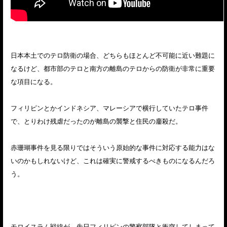
日本本土でのテロ防衛の場合、どちらもほとんど不可能に近い難題に
なるけど、都市部のテロと南方の離島のテロからの防衛が非常に重要
な項目になる。
フィリピンとかインドネシア、マレーシアで横行していたテロ事件
で、とりわけ残虐だったのが離島の襲撃と住民の鏖殺だ。
赤珊瑚事件を見る限りではそういう原始的な事件に対応する能力はな
いのかもしれないけど、これは確実に警戒するべきものになるんだろ
う。
モロイスラム戦線が、先日フィリピンの警察部隊と衝突してしまって