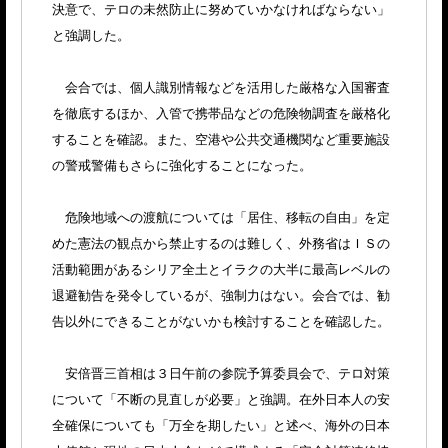
決意で、テロの未然防止に努めていかなければならない」
と強調した。
会合では、個人識別情報などを活用した厳格な入国審査
を徹底するほか、入管で携帯品などの危険物調査を厳格化
することを確認。また、空港や公共交通機関など重要施設
の警戒警備もさらに強化することになった。
危険地域への渡航については「居住、移転の自由」を定
めた憲法の観点から禁止するのは難しく、外務省はＩＳの
活動範囲があるシリア全土とイラクの大半に最高レベルの
退避勧告を発令しているが、強制力はない。会合では、勧
告以外にできることがないかも検討することを確認した。
安倍晋三首相は３日午前の参院予算委員会で、テロ対策
について「不断の見直しが必要」と強調。在外日本人の安
全確保についても「万全を期したい」と述べ、海外の日本