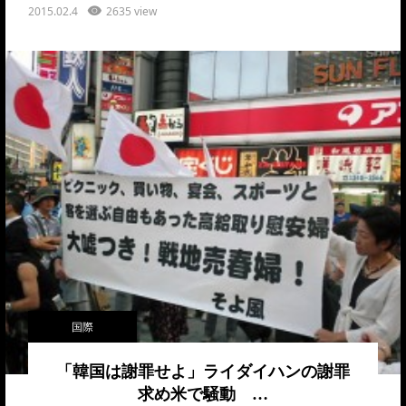
2015.02.4
2635 view
国際
「韓国は謝罪せよ」ライダイハンの謝罪
求め米で騒動 …