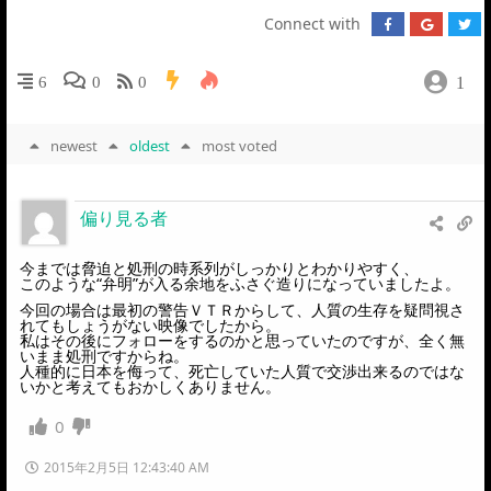
Connect with
1
6
0
0
newest
oldest
most voted
偏り見る者
今までは脅迫と処刑の時系列がしっかりとわかりやすく、
このような“弁明”が入る余地をふさぐ造りになっていましたよ。
今回の場合は最初の警告ＶＴＲからして、人質の生存を疑問視さ
れてもしょうがない映像でしたから。
私はその後にフォローをするのかと思っていたのですが、全く無
いまま処刑ですからね。
人種的に日本を侮って、死亡していた人質で交渉出来るのではな
いかと考えてもおかしくありません。
0
2015年2月5日 12:43:40 AM