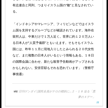
有志連合と同列、つまりイスラム国の“敵”と見なされてい
る。
「インドネシアやマレーシア、フィリピンなどではイスラ
ム国を支持するグループなどが確認されています。海外在
留邦人は、中東だけで１万人近く。世界に約１２０万人い
る日本人が“人質予備群”ともいえます。そもそもイスラム
国には、昨年１１月に現地入りしたとみられる２０代女性
など、まだ複数の日本人がいるという情報もある。１８日
の国際会議に合わせ、新たな殺害予告動画がアップされる
かもしれない。安倍官邸もそれを恐れています」（警察庁
事情通）
via:
日刊ゲンダイ|国民全員がテロの標的に…２・１８ 迫る「悪
夢のＸデー」