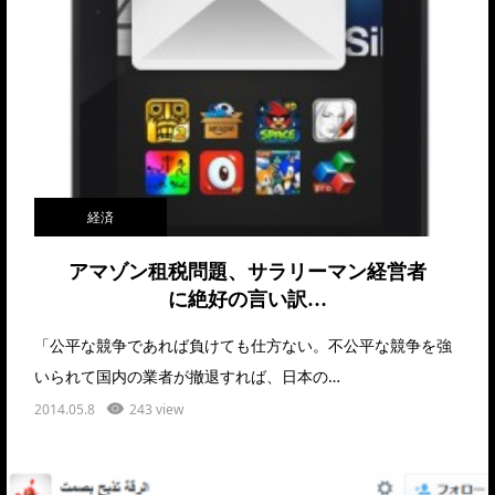
経済
アマゾン租税問題、サラリーマン経営者
に絶好の言い訳…
「公平な競争であれば負けても仕方ない。不公平な競争を強
いられて国内の業者が撤退すれば、日本の…
2014.05.8
243 view