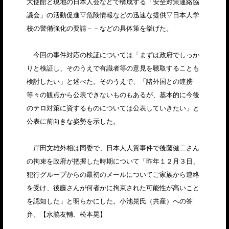
大使館と現地の日本人会などで構成する「安全対策連絡協
議会」の活動促進▽危険情報などの迅速な提供▽日本人学
校の警備強化の要請－－などの具体策を挙げた。
今回の事件対応の検証については「まずは政府でしっか
りと検証し、そのうえで有識者等の意見を聴取することも
検討したい」と述べた。そのうえで、「諸外国との連携
等々の観点から公表できないものもあるが、基本的に今後
のテロ対策に資するものについては公表していきたい」と
公表に前向きな姿勢を示した。
岸田文雄外相は同委で、日本人人質事件で後藤健二さん
の拘束を政府が把握した時期について「昨年１２月３日、
犯行グループからの最初のメールについてご家族から連絡
を受け、後藤さんが何者かに拘束された可能性が高いこと
を認知した」と明らかにした。小池晃氏（共産）への答
弁。【水脇友輔、松本晃】