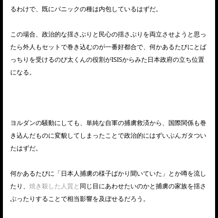
るわけで、既にパニックの種は内包しているはずだ。
この場合、政治的な揺さぶりと民心の揺さぶりを両立させようと思っ
たら外人もセットで巻き込むのが一番好都合で、何かあるたびにとば
っちりを受けるのび太くんの役割がISISからみた日本政府の立ち位置
になる。
ヨルダンの騒動にしても、単純な自軍の捕虜救済から、国際関係も巻
き込んだものに変貌してしまったことで政治的にはずいぶんガタつい
たはずだ。
何かあるたびに「日本人捕虜の様子ばかり聞いていた」とか噂を流し
たり、
焼き殺した人質と
同じ目にあわせたいのかと捕虜の家族を揺さ
ぶったりすることで相当影響を及ぼせるだろう。