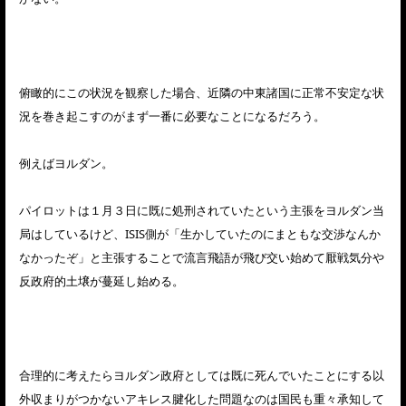
俯瞰的にこの状況を観察した場合、近隣の中東諸国に正常不安定な状
況を巻き起こすのがまず一番に必要なことになるだろう。
例えばヨルダン。
パイロットは１月３日に既に処刑されていたという主張をヨルダン当
局はしているけど、ISIS側が「生かしていたのにまともな交渉なんか
なかったぞ」と主張することで流言飛語が飛び交い始めて厭戦気分や
反政府的土壌が蔓延し始める。
合理的に考えたらヨルダン政府としては既に死んでいたことにする以
外収まりがつかないアキレス腱化した問題なのは国民も重々承知して