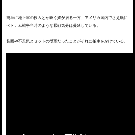
簡単に地上軍の投入とか喚く奴が居る一方、アメリカ国内でさえ既に
ベトナム戦争当時のような厭戦気分は蔓延している。
貧困や不景気とセットの従軍だったことがそれに拍車をかけている。