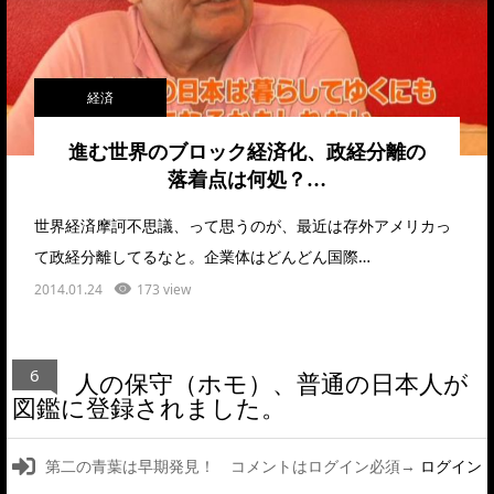
経済
進む世界のブロック経済化、政経分離の
落着点は何処？…
世界経済摩訶不思議、って思うのが、最近は存外アメリカっ
て政経分離してるなと。企業体はどんどん国際…
2014.01.24
173 view
6
人の保守（ホモ）、普通の日本人が
図鑑に登録されました。
第二の青葉は早期発見！ コメントはログイン必須→
ログイン