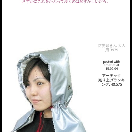
さすがにこれをかぶって歩くのは恥ずかしいだろ。
防災頭きん 大人
用 3979
posted with
amazlet
at
15.02.04
アーテック
売り上げランキ
ング: 40,575