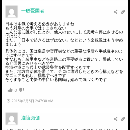
一般憂国者
日本は本気で考える必要がありますね
もう対岸の火事ではすまされない
こんな国に誰がしたとか、他人のせいにして思考を停止させるの
ではなく
また、「日本で起きるはずはない」などという楽観視はもうやめ
ましょう
具体的には、国は皇居や官庁街などの重要な場所を半戒厳令のよ
うにすべきです
すなわち、装甲車などを道路上の重要拠点に置いて、警戒してい
ると国民にみせるべきです
空港や港にも兵士や武装警官を配置すべきです
また、地方自治体を通じて、テロに遭遇したときの心構えなどを
マニュアル化し、指導すべきです
そうすることで夢の中にいる国民は始めて気づくのです
0
2015年2月5日 2:47:30 AM
迦陵頻伽