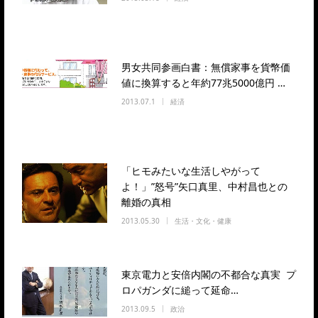
男女共同参画白書：無償家事を貨幣価
値に換算すると年約77兆5000億円 …
2013.07.1
経済
「ヒモみたいな生活しやがって
よ！」”怒号”矢口真里、中村昌也との
離婚の真相
2013.05.30
生活・文化・健康
東京電力と安倍内閣の不都合な真実 プ
ロパガンダに縋って延命…
2013.09.5
政治