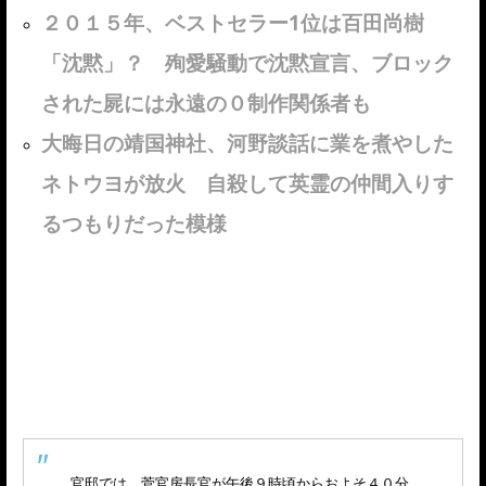
２０１５年、ベストセラー1位は百田尚樹
「沈黙」？ 殉愛騒動で沈黙宣言、ブロック
された屍には永遠の０制作関係者も
大晦日の靖国神社、河野談話に業を煮やした
ネトウヨが放火 自殺して英霊の仲間入りす
るつもりだった模様
官邸では、菅官房長官が午後９時頃からおよそ４０分