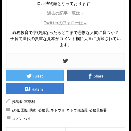
ロル博物館となっております。
過去の記事一覧は→
Twitterのフォローは→
義務教育で学び損なったらどこまで悲惨な人間に育つか？
子育て世代の貴重な見本がコメント欄に大量に所蔵されてい
ます。
Tweet
Share
Hatena
投稿者:
軍荼利
政治
,
国際
,
防衛
,
公務員
,
ネトウヨ
,
ネトウヨ議員
,
公務員犯罪
コメント:
4