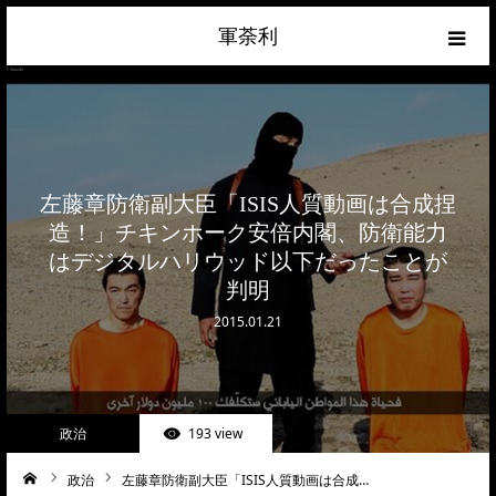
軍荼利
経済
ネトウヨ
左藤章防衛副大臣「ISIS人質動画は合成捏
政治
造！」チキンホーク安倍内閣、防衛能力
はデジタルハリウッド以下だったことが
ライフハック
判明
2015.01.21
サイトマップ
about
政治
193 view
お問合せ
政治
左藤章防衛副大臣「ISIS人質動画は合成…
ーム