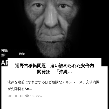
政治
辺野古移転問題、追い詰められた安倍内
閣発狂 「沖縄…
法律を建前にすればするほど危険なチキンレース、安倍内閣
が先陣切る&n…
2015.03.30
169 view