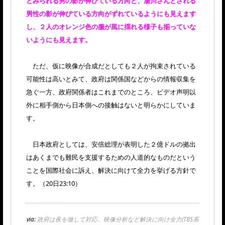
とみられる男の影が伸びている方向と、湯川さんとされる
男性の影が伸びている方向がずれているようにも見えます
し、２人のオレンジ色の服が風に揺れる様子も揃っていな
いようにも見えます。
ただ、仮に映像が合成だとしても２人が拘束されている
可能性は高いとみて、政府は関係国などからの情報収集を
急ぐ一方、政府関係者はこれまでのところ、ビデオ声明以
外に相手側から日本側への接触はないと明らかにしていま
す。
日本政府としては、安倍総理が表明した２億ドルの拠出
はあくまでも難民を支援するための人道的なものだという
ことを国際社会に訴え、解決に向けて全力を挙げる方針で
す。（20日23:10）
via:
政府は夜を徹して対応、映像分析など解決に向け全力(TBS系