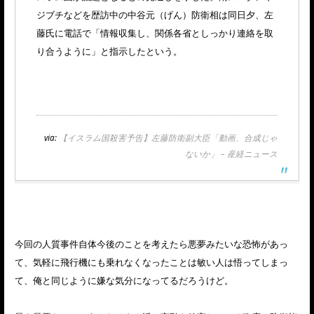
ジブチなどを歴訪中の中谷元（げん）防衛相は同日夕、左
藤氏に電話で「情報収集し、関係各省としっかり連絡を取
り合うように」と指示したという。
via:
【イスラム国殺害予告】左藤防衛副大臣「動画、合成じゃ
ないか」 – 産経ニュース
今回の人質事件自体今後のことを考えたら悪夢みたいな恐怖があっ
て、気軽に飛行機にも乗れなくなったことは敏い人は悟ってしまっ
て、俺と同じように嫌な気分になってるだろうけど。