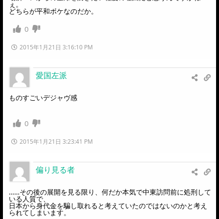
ぇ。
どちらが平和ボケなのだか。
0
2015年1月21日 3:16:10 PM
愛国左派
ものすごいデジャヴ感
0
2015年1月21日 3:23:41 PM
偏り見る者
……その後の展開を見る限り、何だか本気で中東訪問前に処刑して
いる人質で、
日本から身代金を騙し取れると考えていたのではないのかと考え
られてしまいます。