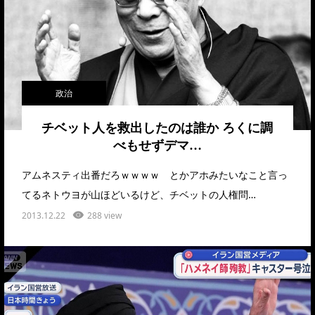
政治
チベット人を救出したのは誰か ろくに調
べもせずデマ…
アムネスティ出番だろｗｗｗｗ とかアホみたいなこと言っ
てるネトウヨが山ほどいるけど、チベットの人権問…
2013.12.22
288 view