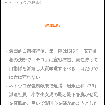
Amazon.co.jpで詳細を見る
↓関連記事↓
集団的自衛権行使、第一陣はISIS？ 安部首
相の決断で「テロ」に宣戦布告、責任持って
自衛隊を派遣し人質奪還するべき 口だけで
は命は守れない
ネトウヨが強制猥褻で逮捕 岩永正和（39）
派遣社員、小学生女児の靴と靴下を脱がせ足
を直舐め、臭いで愛国心を確かめようとした