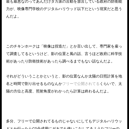
最も最悪なのってあんだけタカ派の言動を放言している政府の防衛能
力が、映像専門学校のデジタルハリウッド以下だという現実だと思う
んだよ。
このチキンホークは「映像は捏造だ」とか言い出して、専門家を雇っ
て調査してるというけど、影の位置と風の話、言うほど政府に科学技
術があったり防衛技術があったら調べるまでもない話なんだよ。
それがどういうことかというと、影の位置なんか太陽の日照計算を地
名と時間で割り出せるものなんか
フリーで公開されてる
くらいで、太
陽の方位と高度、照射角度がわかったら計算は終わるんだよ。
多分、フリーで公開されてるものじゃないにしてもデジタルハリウッ
ドとか行ったらCG合成用にガキでも使いこなしてるようなフツーの