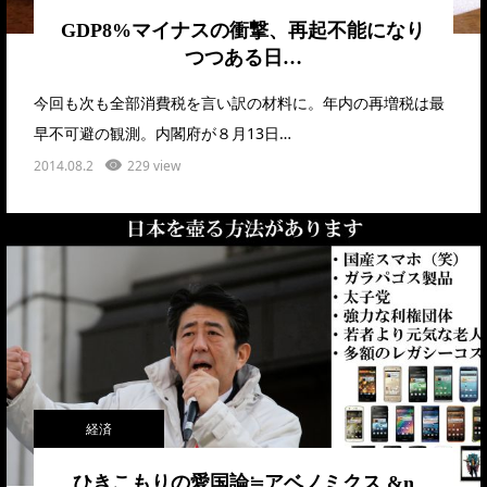
GDP8%マイナスの衝撃、再起不能になり
つつある日…
今回も次も全部消費税を言い訳の材料に。年内の再増税は最
早不可避の観測。内閣府が８月13日…
2014.08.2
229 view
経済
ひきこもりの愛国論≒アベノミクス &n