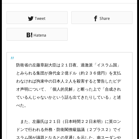
Tweet
Share
Hatena
防衛省の左藤章副大臣は２１日夜、過激派「イスラム国」
とみられる集団が身代金２億ドル（約２３６億円）を支払
わなければ拘束中の日本人２人を殺害すると警告したビデ
オ声明について、「個人的見解」と断った上で「合成され
ているんじゃないかという話も出てきたりしている」と述
べた。
また、左藤氏は２１日（日本時間２２日未明）に英ロン
ドンで行われる外務・防衛閣僚級協議（２プラス２）でイ
スラム国が議題となるとの見通しを示した。南スーダンや