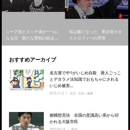
シーア派とスンナ派が一つに
稲は飯になった 東京発カタ
なる日 新たな聖戦の始ま…
ストロフィへの序章
おすすめアーカイブ
名古屋で中1がいじめ自殺 善人ごっこ
とデタラメ法知識でおもちゃにされる
いじめ被害…
2015.11.3
生活・文化・健康
都構想否決 全国の意識高い系から叩
かれる大阪市民
2015.05.18
経済