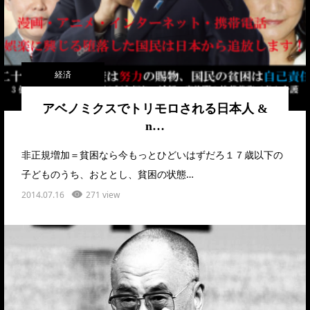
経済
アベノミクスでトリモロされる日本人 &
n…
非正規増加＝貧困なら今もっとひどいはずだろ１７歳以下の
子どものうち、おととし、貧困の状態…
2014.07.16
271 view