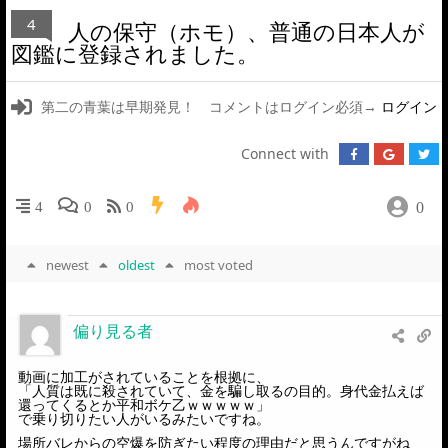
4
人の保守（ホモ）、普通の日本人が
図鑑に登録されました。
第二の青葉は早期発見！ コメントはログイン必須→
ログイン
Connect with
0
4
0
0
newest
oldest
most voted
偏り見る者
動画に加工がされていることを根拠に、
「人質は既に殺されていて、金を騙し取るの目的。身代金払えば
還ってくるとか平和ボケ乙ｗｗｗｗｗ」
で乗り切りたい人がいるみたいですね。
場所バレからの空爆を防ぎたい程度の理由だと思うんですがね