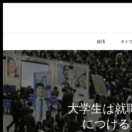
経済
ネト
大学生は就
につける