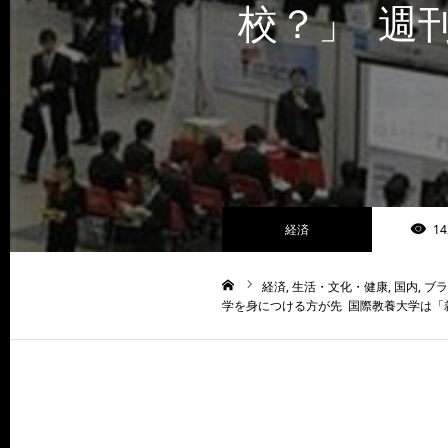
校？」 週
経済
14
経済
生活・文化・健康
国内
ブラ
ホーム
学を身につける方が先 国際教養大学は「