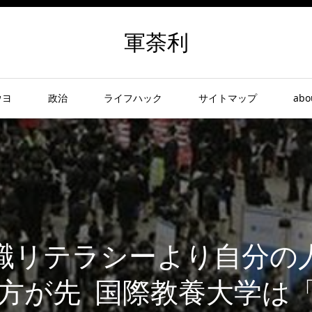
軍荼利
ウヨ
政治
ライフハック
サイトマップ
abo
職リテラシーより自分の
方が先 国際教養大学は