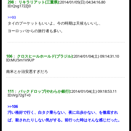
298
：
リキラリアット(三重県)
:
2014/01/05(日) 04:34:16.80
ID:
Qsg172ZJ0
>>93
タイのプーケットもいいよ。今の時期は天候もいいし、
ヨーロッパからの旅行者も多い。
106
：
クロスヒールホールド(ブラジル)
:
2014/01/04(土) 09:14:31.10
ID:
MU5m1V9UP
南米とか治安悪すぎだろ
111
：
バックドロップ(やわらか銀行)
:
2014/01/04(土) 09:18:53.11
ID:
iVg72gT+0
>>106
汚い格好で行く、白タク乗らない、夜に出歩かない、を徹底すれ
ば、殺されたりしない気がする。前行った時はそんな感じだった。