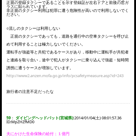
正規の登録タクシーであることを示す登録証が左右ドアと前後の窓ガ
ラスに貼られています。
非正規のタクシー利用は犯罪に遭う危険性が高いので利用しないでく
ださい。
○流しのタクシーは利用しない
正規のタクシーであっても，道路を通行中の空車タクシーを呼び止
めて利用することは極力しないでください。
運転手が強盗等と共犯であるケースがあり，移動中に運転手が共犯者
と連絡を取り合い，途中で犯人がタクシーに乗り込んで強盗・短時間
誘拐に遭うケースが増加しています。
http://www2.anzen.mofa.go.jp/info/pcsafetymeasure.asp?id=243
旅行者の注意不足だったな
59
：
ダイビングヘッドバット(宮城県)
:
2014/01/04(土) 08:01:57.36
ID:
MpZHZfMD0
夫にかけた生命保険の給付：１億円