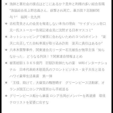
漁師と裏社会の接点はどこにあるか？意外と利権の多い組合長職
”漁協組合長上野忠義さん、銃撃され死亡。暴力団？北朝鮮関
与？” 福岡・北九州
吉松育美さんの会見を報道しない本当の理由 ”ケイダッシュ谷口
元一氏ストーカー告発記者会見に沈黙する日本マスコミ”
ネットショッピングで被害に合わないための３つのポイント ”楽
天に出店してた自転車屋が取り込み詐欺 楽天に責任はあるか”
六本木襲撃事件、関東連合元リーダー石元被告が無罪主張「知ら
なかった」 どうなる判決！？関東連合情報まとめ
被害総額１３６５億円 巨額詐欺師たちの宴 MRIインターナショ
ナル 日本代表鈴木順造氏のフロントビジネス・女子大生と送る
ハワイ豪華生活暴露 第一弾
「王様、助けて」大爆笑の醜態晒す グリーンピース活動家、オ
ランダ国王にロシア拘置所から手紙送る
グリーンピース船から麻薬 ロシア当局がメンバーを再逮捕 環境
テロリストを娑婆に出すな