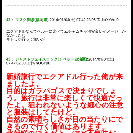
42
：
マスク剥ぎ(福岡県)
:
2014/01/04(土) 07:42:23.95 ID:
1lxXYVoj0
エクアドルなんてペルーに比べてムチャムチャ治安良いイメージしか
なかったわ
キトしか行って無いが
45
：
ジャストフェイスロック(チベット自治区)
:
2014/01/04(土)
07:47:02.38 ID:
j1/nOGYp0
新婚旅行でエクアドル行った俺が来
ましたよ。
目的はガラパゴスで決まりでしょ
う。旅行は非常に楽しくて快適だっ
たよ。狙われないような細心の注意
と服装はしてたけど。
自然の素晴らしさが目の当たりにで
きるので行く価値はあります。