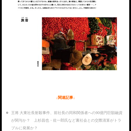
↓関連記事↓
王将 大東社長射殺事件、前社長の同和関係者への90億円巨額融資
が関与か？ 上杉昌也・佐一郎氏など裏社会との交際清算がトラ
ブルに発展か？