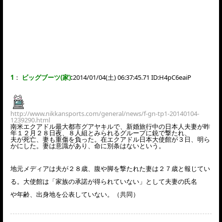
1
：
ビッグブーツ(家)
:
2014/01/04(土) 06:37:45.71 ID:
H4pC6eaiP
http://www.nikkansports.com/general/news/f-gn-tp1-20140104-
1239290.html
南米エクアドル最大都市グアヤキルで、新婚旅行中の日本人夫妻が昨
年１２月２８日夜、８人組とみられるグループに銃で撃たれ、
夫が死亡、妻も重傷を負った。在エクアドル日本大使館が３日、明ら
かにした。妻は意識があり、命に別条はないという。
地元メディアは夫が２８歳、腹や脚を撃たれた妻は２７歳と報じてい
る。大使館は「家族の承諾が得られていない」として夫妻の氏名
や年齢、出身地を公表していない。（共同）