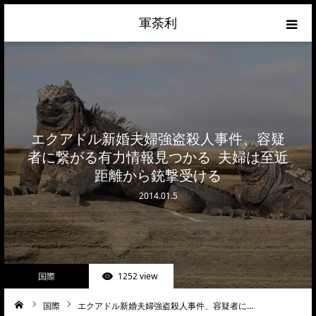
軍荼利
経済
ネトウヨ
エクアドル新婚夫婦強盗殺人事件、容疑
政治
者に繋がる有力情報見つかる 夫婦は至近
距離から銃撃受ける
ライフハック
2014.01.5
サイトマップ
about
国際
1252 view
お問合せ
国際
エクアドル新婚夫婦強盗殺人事件、容疑者に…
ーム