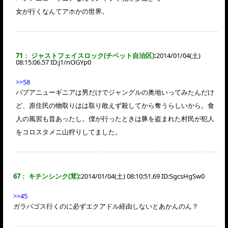
女が行くなんてアホかの世界。
71
：
ジャストフェイスロック(チベット自治区)
:
2014/01/04(土)
08:15:06.57 ID:
j1/nOGYp0
>>58
パプアニューギニアは男だけでジャングルの奥地いってみたんだけ
ど、原住民の物取りはは取り敢えず殺してから奪うらしいから。食
人の風習も昔あったし。僕が行ったときは豚を盗まれた村民が犯人
をコロスタメニ山狩りしてました。
67
：
キチンシンク(茸)
:
2014/01/04(土) 08:10:51.69 ID:
SgcsHgSw0
>>45
ガラパゴス行くのに必ずエクアドル経由しないとあかんのん？