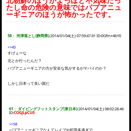
北朝鮮のほうがよっぽど不気味だっ
たし命の危険の意味ではパプアニュ
ーギニアのほうが怖かったです。
58
：
河津落とし(静岡県)
:
2014/01/04(土) 07:59:47.91 ID:
0Gfm+4bY0
>>45
すげぇーな
北とか行ったんだ？
パプアニューギニアの方が安全な気がするがヤバイのか？
しかし日本って良い国だ
61
：
ダイビングフットスタンプ(東日本)
:
2014/01/04(土) 08:02:28.46
ID:
COGJLpCU0
>>58
パプアニューギニアなんてレイプや犯罪多過ぎで