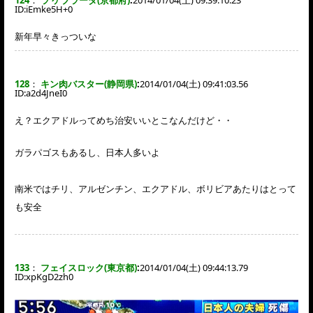
ID:
iEmke5H+0
新年早々きっついな
128
：
キン肉バスター(静岡県)
:
2014/01/04(土) 09:41:03.56
ID:
a2d4JneI0
え？エクアドルってめち治安いいとこなんだけど・・
ガラパゴスもあるし、日本人多いよ
南米ではチリ、アルゼンチン、エクアドル、ボリビアあたりはとって
も安全
133
：
フェイスロック(東京都)
:
2014/01/04(土) 09:44:13.79
ID:
xpKgD2zh0