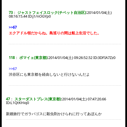
73
：
ジャストフェイスロック(チベット自治区)
:
2014/01/04(土)
08:16:15.44 ID:
j1/nOGYp0
>>67
エクアドル領だからね。島巡りの間は船上生活でした。
118
：
ボマイェ(東京都)
:
2014/01/04(土) 09:26:52.52 ID:
3DFIA7Zz0
>>67
渋谷区にも東京都を経由しないと行けないんだよ
47
：
スターダストプレス(東京都)
:
2014/01/04(土) 07:47:20.66
ID:
L1QtKHiq0
新婚旅行でガラパゴスに殺虫剤かけられに行ってあぼんか