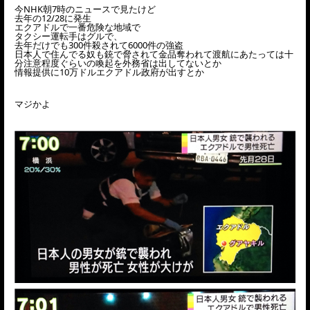
今NHK朝7時のニュースで見たけど
去年の12/28に発生
エクアドルで一番危険な地域で
タクシー運転手はグルで、
去年だけでも300件殺されて6000件の強盗
日本人で住んでる奴も銃で脅されて金品奪われて渡航にあたっては十
分注意程度ぐらいの喚起を外務省は出してないとか
情報提供に10万ドルエクアドル政府が出すとか
マジかよ