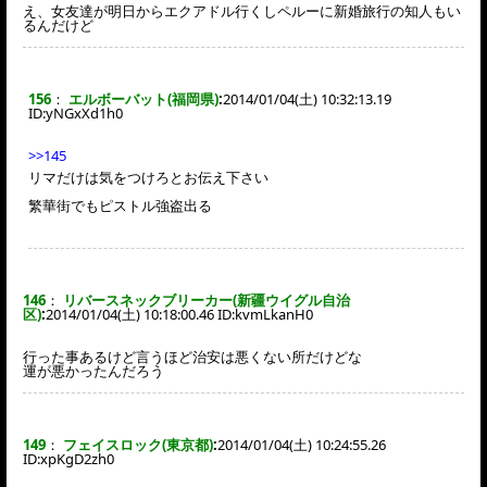
え、女友達が明日からエクアドル行くしペルーに新婚旅行の知人もい
るんだけど
156
：
エルボーバット(福岡県)
:
2014/01/04(土) 10:32:13.19
ID:
yNGxXd1h0
>>145
リマだけは気をつけろとお伝え下さい
繁華街でもピストル強盗出る
146
：
リバースネックブリーカー(新疆ウイグル自治
区)
:
2014/01/04(土) 10:18:00.46 ID:
kvmLkanH0
行った事あるけど言うほど治安は悪くない所だけどな
運が悪かったんだろう
149
：
フェイスロック(東京都)
:
2014/01/04(土) 10:24:55.26
ID:
xpKgD2zh0