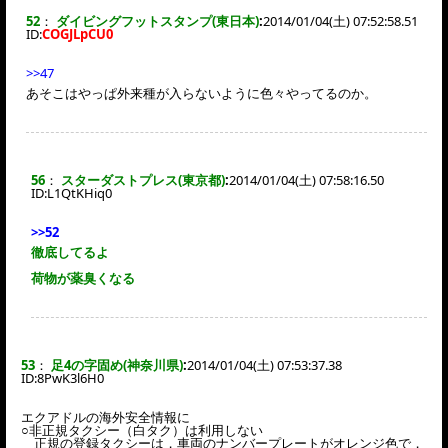
52
：
ダイビングフットスタンプ(東日本)
:
2014/01/04(土) 07:52:58.51
ID:
COGJLpCU0
>>47
あそこはやっぱ外来種が入らないように色々やってるのか。
56
：
スターダストプレス(東京都)
:
2014/01/04(土) 07:58:16.50
ID:
L1QtKHiq0
>>52
徹底してるよ
荷物が薬臭くなる
53
：
足4の字固め(神奈川県)
:
2014/01/04(土) 07:53:37.38
ID:
8PwK3l6H0
エクアドルの海外安全情報に
○非正規タクシー（白タク）は利用しない
正規の登録タクシーは，車両のナンバープレートがオレンジ色で，