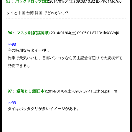
93
：
バックドロップ(茸)
:
2014/01/04(土) 09:03:10.32 ID:
PPd1Mq/u0
タイと中国 台湾 韓国 でどれがいい?
94
：
マスク剥ぎ(福岡県)
:
2014/01/04(土) 09:05:01.87 ID:
1lxXYVoj0
>>93
今の時期ならタイ一押し
乾季で天気いいし、首都バンコクなら民主記念塔辺りで大規模デモ
見物できるし
97
：
逆落とし(西日本)
:
2014/01/04(土) 09:07:37.41 ID:
hpEpaFFr0
>>93
タイはボッタクリが多いイメージがある。