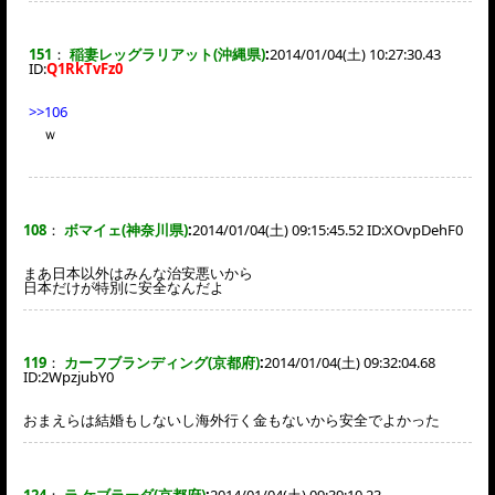
151
：
稲妻レッグラリアット(沖縄県)
:
2014/01/04(土) 10:27:30.43
ID:
Q1RkTvFz0
>>106
ｗ
108
：
ボマイェ(神奈川県)
:
2014/01/04(土) 09:15:45.52 ID:
XOvpDehF0
まあ日本以外はみんな治安悪いから
日本だけが特別に安全なんだよ
119
：
カーフブランディング(京都府)
:
2014/01/04(土) 09:32:04.68
ID:
2WpzjubY0
おまえらは結婚もしないし海外行く金もないから安全でよかった
124
：
ラ ケブラーダ(京都府)
:
2014/01/04(土) 09:39:10.23