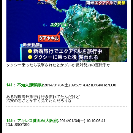
タクシー乗ったら攻撃されたとかグルか反対勢力の運転手か
141
：
不知火(新潟県)
:
2014/01/04(土) 09:57:14.42 ID:
X4vHg/LO0
ある程度海外旅行は行き慣れてたんだけど
治安の悪さとか甘く見てたんだろうな
145
：
アキレス腱固め(大阪府)
:
2014/01/04(土) 10:10:06.41
ID:
bt33OT8I0