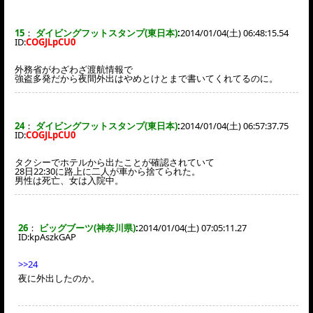
15
：
ダイビングフットスタンプ(東日本)
:
2014/01/04(土) 06:48:15.54
ID:
COGJLpCU0
外務省がわざわざ渡航情報で
強盗多発だから夜間外出はやめとけとまで書いてくれてるのに。
24
：
ダイビングフットスタンプ(東日本)
:
2014/01/04(土) 06:57:37.75
ID:
COGJLpCU0
タクシーでホテルから出たことが確認されていて
28日22:30に路上に二人が車から捨てられた。
男性は死亡、女は入院中。
26
：
ビッグブーツ(神奈川県)
:
2014/01/04(土) 07:05:11.27
ID:
kpAszkGAP
>>24
夜に外出したのか。