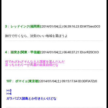
3
：
レッドインク(福岡県)
:
2014/01/04(土) 06:39:16.23 ID:
W7SieoDC0
旅行で行くなら、治安のいい地域を選ぼうよ
4
：
頭突き(関東・甲信越)
:
2014/01/04(土) 06:40:37.21 ID:
orRZ0CttO
何でわざわざそんな土人国家を選んだんだ
言っちゃわりーが馬鹿の自業自得だな
107
：
ボマイェ(東京都)
:
2014/01/04(土) 09:15:17.64 ID:
3DFIA7Zz0
>>3
>>4
ガラパゴス諸島とか行きたいけどな