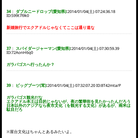
34
：
ダブルニードロップ(愛知県)
:
2014/01/04(土) 07:24:36.18
ID:
S99t7l9k0
新婚旅行でエクアドルじゃなくてここは通り道な
37
：
スパイダージャーマン(愛知県)
:
2014/01/04(土) 07:30:59.39
ID:
72AonH6q0
ガラパゴスへ行ったんか？
39
：
ビッグブーツ(茸)
:
2014/01/04(土) 07:32:07.20 ID:
8T42mta/P
ガラパゴス観光だな
エクアドル本土は目的じゃないが、夜の繁華街を見たかったんだろう
日本以外のアジアなら夜市文化（を観光する文化）があるが、南米は
駄目だろ
※屋台文化はちゃんとあるみたいよ。