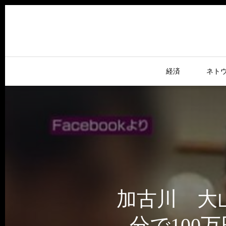
経済
ネト
加古川 大
分で100