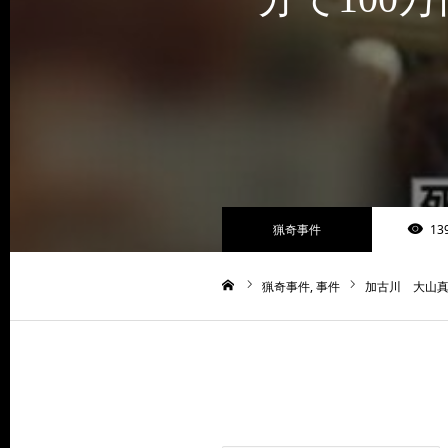
猟奇事件
13
猟奇事件
事件
加古川 大山真
ホーム