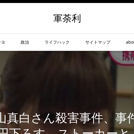
軍荼利
ウヨ
政治
ライフハック
サイトマップ
abo
山真白さん殺害事件、事
万円下ろす ストーカー