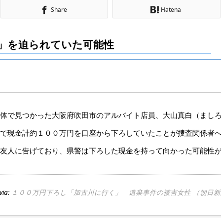
Share
Hatena
」を迫られていた可能性
体で見つかった大阪府吹田市のアルバイト店員、大山真白（まし
で現金計約１００万円を口座から下ろしていたことが捜査関係者
友人に告げており、県警は下ろした現金を持って向かった可能性
via:
１００万円下ろし「加古川に行く」 遺棄事件の被害女性 （朝日新聞デジ