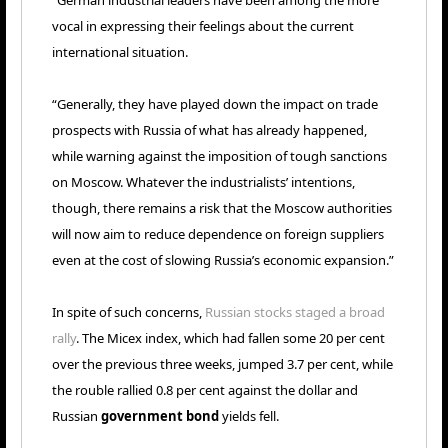
“German industrial leaders have been among the more
vocal in expressing their feelings about the current
international situation.
“Generally, they have played down the impact on trade
prospects with Russia of what has already happened,
while warning against the imposition of tough sanctions
on Moscow. Whatever the industrialists’ intentions,
though, there remains a risk that the Moscow authorities
will now aim to reduce dependence on foreign suppliers
even at the cost of slowing Russia’s economic expansion.”
In spite of such concerns,
Russian stocks staged a broad
rally
. The Micex index, which had fallen some 20 per cent
over the previous three weeks, jumped 3.7 per cent, while
the rouble rallied 0.8 per cent against the dollar and
Russian
government bond
yields fell.