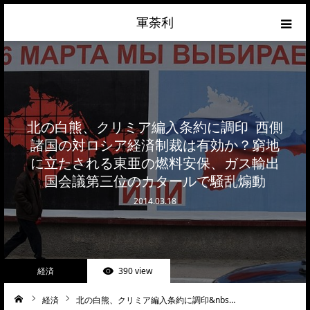
軍荼利
経済
ネトウヨ
北の白熊、クリミア編入条約に調印 西側
政治
諸国の対ロシア経済制裁は有効か？窮地
に立たされる東亜の燃料安保、ガス輸出
ライフハック
国会議第三位のカタールで騒乱煽動
2014.03.18
サイトマップ
about
経済
390 view
お問合せ
経済
北の白熊、クリミア編入条約に調印&nbs…
ーム