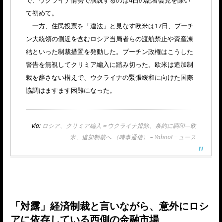
で、ウクライナ情勢で演説するのは4日の記者会見を除い
て初めて。
一方、住民投票を「違法」と見なす欧米は17日、プーチ
ン大統領の側近を含むロシア当局者らの渡航禁止や資産凍
結といった制裁措置を発動した。プーチン政権はこうした
警告を無視してクリミア編入に踏み切った。欧米は追加制
裁を辞さない構えで、ウクライナの緊張緩和に向けた国際
協調はますます困難になった。
via:
ロシア、クリミア編入＝ウクライナ排除、条約に調印―欧
米、追加制裁へ （時事通信） – Yahoo!ニュース
「対露」経済制裁と言いながら、意外にロシ
アに依存している西側の金融市場