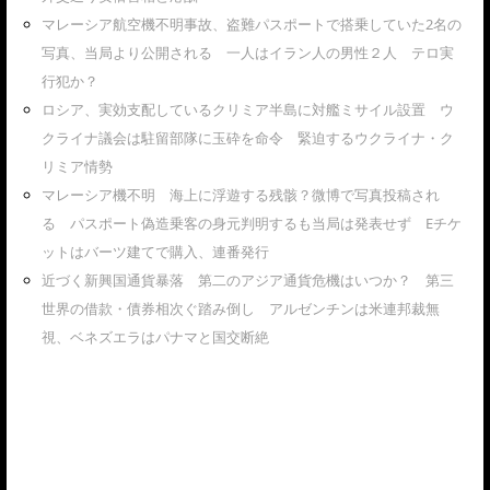
マレーシア航空機不明事故、盗難パスポートで搭乗していた2名の
写真、当局より公開される 一人はイラン人の男性２人 テロ実
行犯か？
ロシア、実効支配しているクリミア半島に対艦ミサイル設置 ウ
クライナ議会は駐留部隊に玉砕を命令 緊迫するウクライナ・ク
リミア情勢
マレーシア機不明 海上に浮遊する残骸？微博で写真投稿され
る パスポート偽造乗客の身元判明するも当局は発表せず Eチケ
ットはバーツ建てで購入、連番発行
近づく新興国通貨暴落 第二のアジア通貨危機はいつか？ 第三
世界の借款・債券相次ぐ踏み倒し アルゼンチンは米連邦裁無
視、ベネズエラはパナマと国交断絶