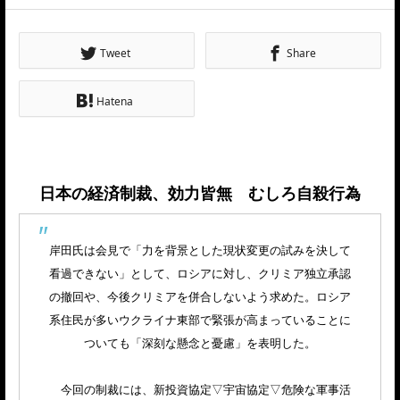
Tweet
Share
Hatena
日本の経済制裁、効力皆無 むしろ自殺行為
岸田氏は会見で「力を背景とした現状変更の試みを決して
看過できない」として、ロシアに対し、クリミア独立承認
の撤回や、今後クリミアを併合しないよう求めた。ロシア
系住民が多いウクライナ東部で緊張が高まっていることに
ついても「深刻な懸念と憂慮」を表明した。
今回の制裁には、新投資協定▽宇宙協定▽危険な軍事活