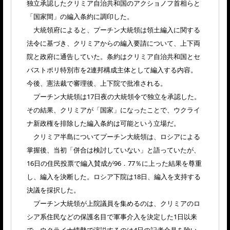
独立承認したクリミア自治共和国のアクショノフ首相らと
「国家間」の編入条約に調印した。
大統領府によると、プーチン大統領は領土編入に関する
法令に基づき、クリミアからの編入要請について、上下両
院と政府に通告していた。条約はクリミア自治共和国とセ
バストポリ特別市を2連邦構成主体として編入する内容。
今後、憲法裁で審理後、上下院で批准される。
プーチン大統領は17日夜の大統領令で独立を承認した。
その結果、クリミアが「国家」になったことで、ウクライ
ナ新政権を排除した編入条約は可能という立場だ。
クリミア半島についてプーチン大統領は、ロシアによる
掌握後、当初「併合は検討していない」と語っていたが、
16日の住民投票で編入賛成が96．77％に上った結果を尊重
し、編入を決断した。ロシア下院は18日、編入を支持する
決議を採択した。
プーチン大統領が上院議員を集めるのは、クリミアのロ
シア系住民などの保護名目で軍事介入を決定した1日以来