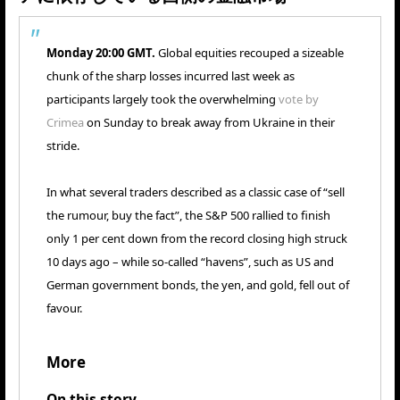
Monday 20:00 GMT.
Global equities recouped a sizeable
chunk of the sharp losses incurred last week as
participants largely took the overwhelming
vote by
Crimea
on Sunday to break away from Ukraine in their
stride.
In what several traders described as a classic case of “sell
the rumour, buy the fact”, the S&P 500 rallied to finish
only 1 per cent down from the record closing high struck
10 days ago – while so-called “havens”, such as US and
German government bonds, the yen, and gold, fell out of
favour.
More
On this story