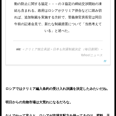
動の防止に関する協定－－－の３協定の締結交渉開始の凍
結も含まれる。政府はロシアがクリミア併合などに踏み切
れば、追加制裁を実施する方針で、菅義偉官房長官は同日
午前の記者会見で、新たな制裁措置について「当然考えて
いる」と述べた。
via:
＜クリミア独立承認＞日本も対露制裁決定 （毎日新聞） –
Yahoo!ニュース
ロシアではクリミア編入条約の受け入れ決議を決定したみたいだね。
明日からの先物市場は大荒れになるだろな。
なんでかって言うと、ロシアが市場支配力を持ってるのは 肥料 天