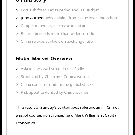
Focus shifts to Fed tapering and UK Budget
John Authers
Why gaining from value investing is hard
Copper miners eye increase in output
Renminbi needs more than wider corridor
China relaxes controls on exchange rate
Global Market Overview
Asia follows Wall Street in relief rally
Stocks hit by China and Crimea worries
China concerns undermine global stocks
Risk appetite dented by China worries
“The result of Sunday’s contentious referendum in Crimea
was, of course, no surprise,” said Mark Williams at Capital
Economics.