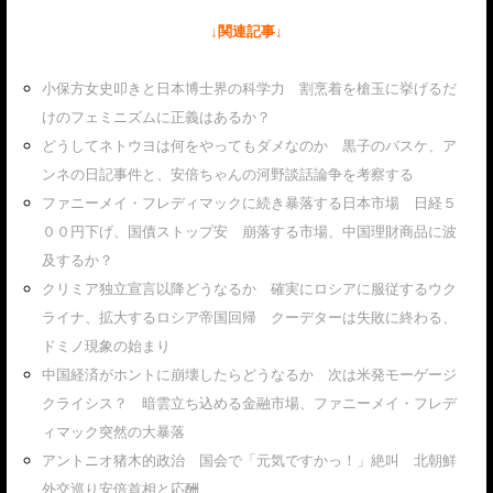
↓関連記事↓
小保方女史叩きと日本博士界の科学力 割烹着を槍玉に挙げるだ
けのフェミニズムに正義はあるか？
どうしてネトウヨは何をやってもダメなのか 黒子のバスケ、ア
ンネの日記事件と、安倍ちゃんの河野談話論争を考察する
ファニーメイ・フレディマックに続き暴落する日本市場 日経５
００円下げ、国債ストップ安 崩落する市場、中国理財商品に波
及するか？
クリミア独立宣言以降どうなるか 確実にロシアに服従するウク
ライナ、拡大するロシア帝国回帰 クーデターは失敗に終わる、
ドミノ現象の始まり
中国経済がホントに崩壊したらどうなるか 次は米発モーゲージ
クライシス？ 暗雲立ち込める金融市場、ファニーメイ・フレデ
ィマック突然の大暴落
アントニオ猪木的政治 国会で「元気ですかっ！」絶叫 北朝鮮
外交巡り安倍首相と応酬