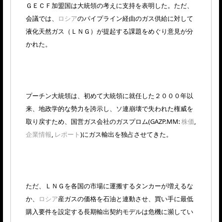
ＧＥＣＦ加盟国は大統領の考えに支持を表明した。ただ、
会議では、
ロシア
のパイプライン経由のガス供給に対して
液化天然ガス（ＬＮＧ）が提起する課題をめぐり意見が分
かれた。
プーチン大統領は、初めて大統領に就任した２０００年以
来、地政学的な勢力を誇示し、ソ連崩壊で失われた権威を
取り戻すため、国営ガス会社のガスプロム(GAZP.MM:
株価
,
企業情報
,
レポート
)にガス輸出を独占させてきた。
ただ、ＬＮＧを各国の市場に運搬するタンカーが増えるな
か、
ロシア
産ガスの価格を石油と連動させ、買い手に最低
購入要件を設定する長期輸出契約モデルは危機に瀕してい