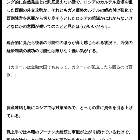
ング的に自然発生とは到底思えない話で、ロシアのカルテル崩壊を狙
った西側の外交攻勢か、それともガス価格カルテルの締め付け強化で
西側陣営を東亜から切り崩そうとしたロシアの策謀かはわからないけ
どなにかの意図が働いてのことと見たほうがいいだろう。
総合的に見たら後者の可能性のほうが高く感じられる状況下、西側の
経済制裁の成功の可能性は限りなく低い気がする。
（カタールは金融大国でもあって、カタールが孤立したら困るのは西
側。）
資産凍結も既にロシアでは対策済みで、とっくの昔に資金を引き上げ
ている。
戦上手では本職のプーチン大統領に軍配が上がり続けているわけで、