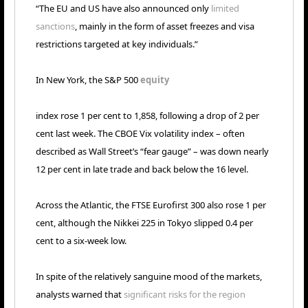
“The EU and US have also announced only
limited
sanctions
, mainly in the form of asset freezes and visa
restrictions targeted at key individuals.”
In New York, the S&P 500
equity
index rose 1 per cent to 1,858, following a drop of 2 per
cent last week. The CBOE Vix volatility index – often
described as Wall Street’s “fear gauge” – was down nearly
12 per cent in late trade and back below the 16 level.
Across the Atlantic, the FTSE Eurofirst 300 also rose 1 per
cent, although the Nikkei 225 in Tokyo slipped 0.4 per
cent to a six-week low.
In spite of the relatively sanguine mood of the markets,
analysts warned that
significant risks for the region