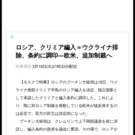
ロシア、クリミア編入＝ウクライナ排
除、条約に調印―欧米、追加制裁へ
時事通信
3月18日(火)21時32分配信
【モスクワ時事】ロシアのプーチン大統領は18日、ウク
ライナ南部クリミア半島のロシア編入を決定、独立国家と
して承認したクリミアと編入条約に調印した。これによ
り、既に対ロシア制裁を発動している欧米が猛反発するの
は必至で、双方の対立は決定的になった。
プーチン大統領は、クレムリンで上下両院議員を前に演
説し、編入条約の批准を議会に要請。その場で、ロシアが