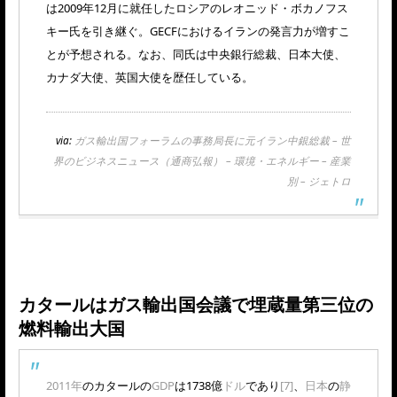
は2009年12月に就任したロシアのレオニッド・ボカノフス
キー氏を引き継ぐ。GECFにおけるイランの発言力が増すこ
とが予想される。なお、同氏は中央銀行総裁、日本大使、
カナダ大使、英国大使を歴任している。
via:
ガス輸出国フォーラムの事務局長に元イラン中銀総裁 – 世
界のビジネスニュース（通商弘報） – 環境・エネルギー – 産業
別 – ジェトロ
カタールはガス輸出国会議で埋蔵量第三位の
燃料輸出大国
2011年
のカタールの
GDP
は1738億
ドル
であり
[7]
、
日本
の
静