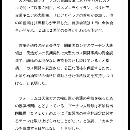
ガス輸出国フォーラムの首脳会議は2011年11月にカター
ルで開いて以来２回目。ベネズエラやイラン、ボリビア、
赤道ギニアの大統領、リビアとイラクの首相が参加し、他
の加盟国は担当相らが出席した。首脳会議は１日に全体会
合が開かれ、２日は２国間の会談が行われる予定だ。
首脳会議後の記者会見で、開催国ロシアのプーチン大統
領は「天然ガスの長期契約は大型のガス開発事業の資金調
達で、議論の余地がない役割を果たし続けている」と指
摘。「ガス開発を安定させ、公正な価格を保証するため、
石油や石油製品の価格に連動させた価格設定を支持しつづ
ける」と表明した。
フォーラムは天然ガスの輸出国が共通の利益を探るため
の協議機関にとどまっている。プーチン大統領は石油輸出
国機構（ＯＰＥＣ）のように「加盟国の生産枠設定に関す
るテーマは取り上げられたことがない」と強調。「カルテ
ルを形成する目的はない」と言明した。