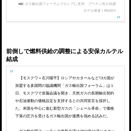
via:
ガス輸出国フォーラムでロシアに支持、プーチン氏が自国
モデル推進 | Reuters
前倒しで燃料供給の調整による安保カルテル
結成
【モスクワ＝石川陽平】ロシアやカタールなど13カ国が
加盟する多国間の協議機関「ガス輸出国フォーラム」は１
日、モスクワで首脳会議を開き、天然ガスの長期輸出契約
や石油連動の価格設定を支持するとの共同宣言を採択し
た。米国を中心に進む新型ガスの「シェール革命」で価格
下落の圧力を受けるガス輸出国が連携を強める試みだ。