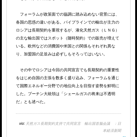
フォーラムが政策面での協調に踏み込めない背景には、
各国の思惑の違いがある。パイプラインでの輸出が主力の
ロシアは長期契約を重視するが、液化天然ガス（ＬＮＧ）
の主な輸出国ではスポット（随時契約）での販売が増えて
いる。欧州などの消費国や米国との関係もそれぞれ異な
り、加盟国の足並みは必ずしもそろってはいない。
その中でロシアは今回の共同宣言でも長期契約の重要性
をはじめ自国の主張を数多く盛り込み、フォーラムを通じ
て国際エネルギー分野での地位向上を目指す姿勢を鮮明に
した。プーチン大統領は「シェールガスの将来は不透明
だ」とも述べた。
via:
天然ガス長期契約支持で共同宣言 輸出国首脳会議 ：日
本経済新聞