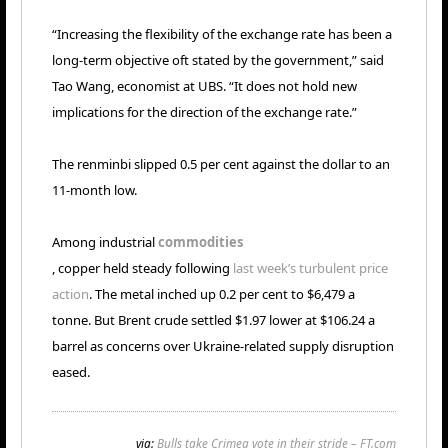
“Increasing the flexibility of the exchange rate has been a
long-term objective oft stated by the government,” said
Tao Wang, economist at UBS. “It does not hold new
implications for the direction of the exchange rate.”
The renminbi slipped 0.5 per cent against the dollar to an
11-month low.
Among industrial
commodities
, copper held steady following
last week’s turbulent price
action
. The metal inched up 0.2 per cent to $6,479 a
tonne. But Brent crude settled $1.97 lower at $106.24 a
barrel as concerns over Ukraine-related supply disruption
eased.
via:
Bulls take Crimea vote in their stride – FT.com