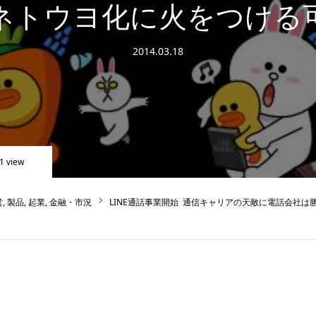
ネトウヨ化に火をつける
2014.03.18
1 view
営
製品
起業
金融・市況
LINE通話事業開始 通信キャリアの天敵に電話会社は