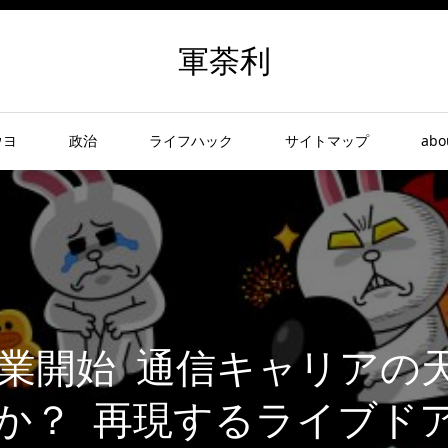
軍荼利
ウヨ
政治
ライフハック
サイトマップ
abo
話事業開始 通信キャリアの
か？ 再現するライブド