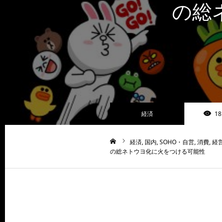
の総
経済
18
経済
国内
SOHO・自営
消費
経
ホーム
の総ネトウヨ化に火をつける可能性