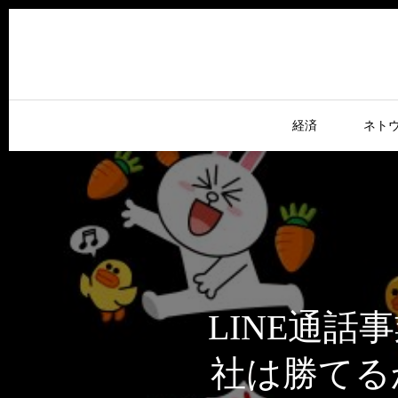
経済
ネト
LINE通
社は勝てる