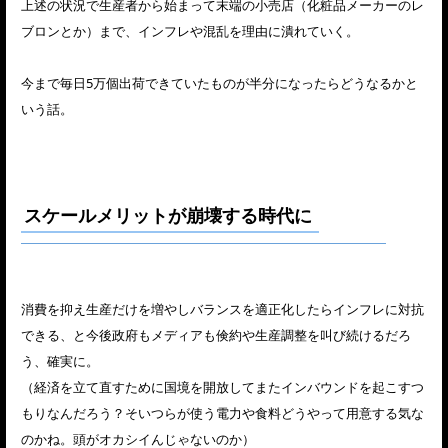
上述の状況で生産者から始まって末端の小売店（化粧品メーカーのレ
ブロンとか）まで、インフレや混乱を理由に潰れていく。
今まで毎日5万個出荷できていたものが半分になったらどうなるかと
いう話。
スケールメリットが崩壊する時代に
消費を抑え生産だけを増やしバランスを適正化したらインフレに対抗
できる、と今後政府もメディアも倹約や生産調整を叫び続けるだろ
う、確実に。
（経済を立て直すために国境を開放してまたインバウンドを起こすつ
もりなんだろう？そいつらが使う電力や食料どうやって用意する気な
のかね。頭がオカシイんじゃないのか）