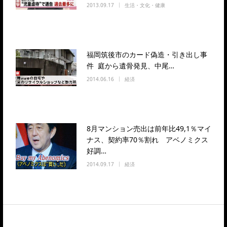
2013.09.17
生活・文化・健康
福岡筑後市のカード偽造・引き出し事
件 庭から遺骨発見、中尾…
2014.06.16
経済
8月マンション売出は前年比49,1％マイ
ナス、契約率70％割れ アベノミクス
好調…
2014.09.17
経済