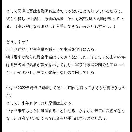
そして同様に百姓も漁師も金持ちじゃないことも知っているだろう。
彼らの貧しい生活に、原価の高騰、それも2倍程度の高騰が襲ってい
る。（高いだけならまだしも入手ができなかったりもするし。）
どうなるか？
当たり前だけど生産量を減らして生活を守りに入る。
繰り返すが彼らに資金手当はしてきてなかった。そしてその上2022年
は世界各国で気象が異変を示しており、軍荼利家庭菜園でもモロヘイ
ヤとかイタパセ、生姜が発芽しないので困っている。
つまり2022年時点で減産してそこに凶作も襲ってきそうな雲行きなの
だ。
そして、来年もやっぱり原価は上がる。
つまり来年もさらに減産することになる。さすがに来年に顔色がなく
なった政府などがいくらかは資金的手当はするのだと思う。