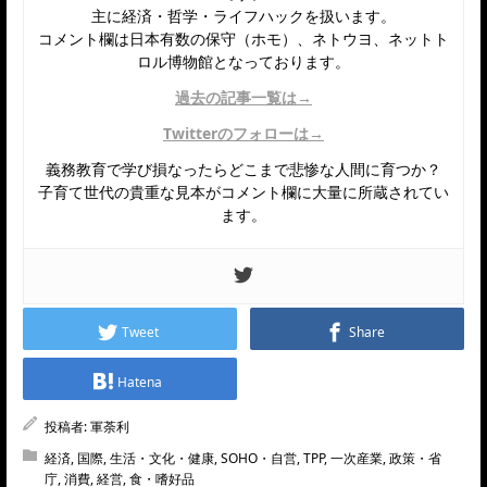
主に経済・哲学・ライフハックを扱います。
コメント欄は日本有数の保守（ホモ）、ネトウヨ、ネットト
ロル博物館となっております。
過去の記事一覧は→
Twitterのフォローは→
義務教育で学び損なったらどこまで悲惨な人間に育つか？
子育て世代の貴重な見本がコメント欄に大量に所蔵されてい
ます。
Tweet
Share
Hatena
投稿者:
軍荼利
経済
,
国際
,
生活・文化・健康
,
SOHO・自営
,
TPP
,
一次産業
,
政策・省
庁
,
消費
,
経営
,
食・嗜好品