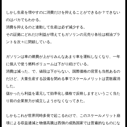
しかし生産を増やすのに消費だけを抑えることができるか？できない
のはバカでもわかる。
消費を抑えるのと連動して生産は必ず減少する。
その証拠にどれだけ利益が増えてもガソリンの元売り各社は精油プラ
ントを次々に閉鎖している。
ガソリンは車の燃費が上がりみんなあまり車を運転しなくなり、一年
に個人で使う燃料ボリュームは下がり続けている。
消費は減った、で、値段は下がらない。国際価格の背景も当然あるの
だけど、大量生産する設備を閉める事でスケールメリットは雲散霧消
した。
儲かったら利益を還元して効率化し価格で反映しますというごく当た
り前の企業努力が成立しようがなくなってきた。
しかもこれが世界同時多発で起こるわけで、このスケールメリット崩
壊による収益逓減と物価高騰は西側の成熟国家では普遍的なものにな