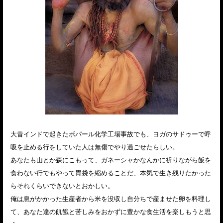
大昔インドで起きたボパール化学工場事故でも、ヨガのサドゥーで呼
吸を止める行をしていた人は無傷でやり過ごせたらしい。
あなたも山とか森にこもって、ガネーシャかなんかに祈りながら飯を
食わない行でもやって胃袋を縮めることだ、本気で生き残りたかった
らそれくらいできないとおかしい。
俺は息がかかった生産者から米を没収し自分ちで産ませた卵を料理し
て、あなた達の飢餓と苦しみをおかずに豊かな食生活を楽しもうと思