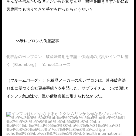
そんな子供みたいな考えだからだめなんだ、根性を叩き直すために市
民農園でも借りてきて芋でも作ったらどうだい？
——-<<米レブロンの倒産記事
化粧品の米レブロン、破産法適用を申請－供給網の混乱やインフレ響
く（Bloomberg） – Yahoo!ニュース
（ブルームバーグ）： 化粧品メーカーの米レブロンは、連邦破産法
11条に基づく会社更生手続きを申請した。サプライチェーンの混乱と
インフレ急加速で、重い債務負担に耐えられなかった。