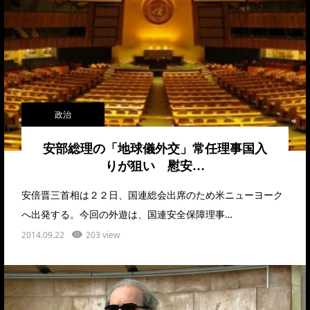
政治
安部総理の「地球儀外交」常任理事国入
りが狙い 慰安…
安倍晋三首相は２２日、国連総会出席のため米ニューヨーク
へ出発する。今回の外遊は、国連安全保障理事…
2014.09.22
203 view