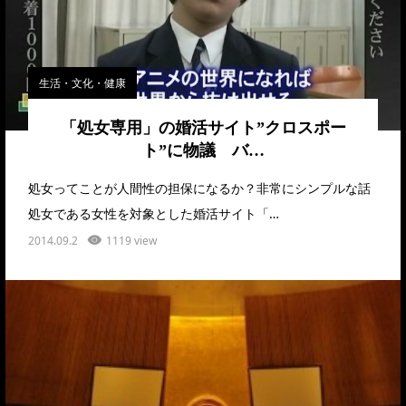
生活・文化・健康
「処女専用」の婚活サイト”クロスポー
ト”に物議 バ…
処女ってことが人間性の担保になるか？非常にシンプルな話
処女である女性を対象とした婚活サイト「…
2014.09.2
1119 view