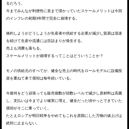
るだろう。
今までみんなが利便性に首まで浸かっていたスケールメリットは今回
のインフレの初期3年間で完全に崩壊する。
倹約しようがどうしようが生産者や供給する企業が減少し貿易は混迷
を続けて生産や流通には目詰まりが発生する。
売上も消費も落ちる。
スケールメリットが崩壊するってことはどういうことか？
モノの供給元のすべてが、健全な売上の時代をロールモデルに設備投
資を重ねて来て償却は毎年続いている。
今後何をどう頑張っても販売個数が頭数レベルで減少し原材料は高騰
し、支払いは今までより確実に増え、健全だった頃やっとできていた
償却がそこに乗っていく。
たとえロシアが明日戦争をやめてもこれを原因にした万物の値上げは
絶対に止まらない。