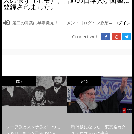
人の保守（ホモ）、普通の日本人が図鑑に
登録されました。
第二の青葉は早期発見！ コメントはログイン必須→
ログイン
Connect with
政治
経済
シーア派とスンナ派が一つに
稲は飯になった 東京発カタ
なる日 新たな聖戦の始ま…
ストロフィへの序章