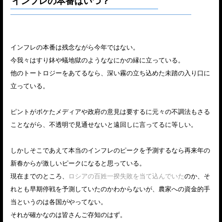
インフレの本番はいつ？
インフレの本番は残念ながら今年ではない。
今我々はすり鉢や蟻地獄のようななにかの縁に立っている。
他のトートロジーをあてるなら、深い霧の立ち込めた未踏の入り口に
立っている。
ピントがボケたメディアや政府の意見は要するに元々の不調法もさる
ことながら、不透明で見通せないと遠回しに言ってるに等しい。
しかしそこであえて本当のインフレのピークを予測するなら再来年の
新春からが激しいピークになると思っている。
現在までのところ、
ロシアの百姓一揆失敗を当て込んでいた
のか、そ
れとも早期停戦を予測していたのかわからないが、農家への資金的手
当というのは各国がやってない。
それが確かなのは皆さんご存知のはず。