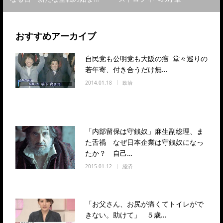
おすすめアーカイブ
自民党も公明党も大阪の癌 堂々巡りの
若年寄、付き合うだけ無…
2014.01.18
政治
「内部留保は守銭奴」麻生副総理、ま
た舌禍 なぜ日本企業は守銭奴になっ
たか？ 自己…
2015.01.12
経済
「お父さん、お尻が痛くてトイレがで
きない。助けて」 ５歳…