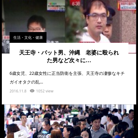
生活・文化・健康
天王寺・バット男、沖縄 老婆に殴られ
た男など次々に…
6歳女児、22歳女性に正当防衛を主張、天王寺の凄惨なキチ
ガイオタクの乱…
2016.11.8
1052 view