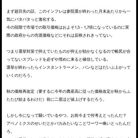
まず超目先の話、このインフレは参院選が終わった月末あたりから一
気にバタバタっと激化する。
今の段階で市場での取引価格はおよそ1,5－1,7倍になっているのに実
際の政府からの売渡価格などにそれは反映されきってない。
つまり選挙対策で抑えていたものが抑えが効かなくなるので帳尻が合
ってないスプレッドを必ずや埋めに来ると確信している。
選挙が終わったらインスタントラーメン、パンなどはだいぶ上がって
いくのだろう。
秋の価格再改定（要するに今年の農産高に従った価格改定が秋からふ
たたび始まるわけだ）前に二度ほど値上げするだろう。
しかし今になって騒いでいるやつ、お前今まで何考えとったんだ？
アベノミクスのせいだとかバカみたいなことワーワー喚いとったんだ
ろ。