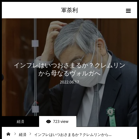
軍荼利
経済
ネトウヨ
政治
インフレはいつおさまるか？クレムリン
から母なるヴォルガへ
ライフハック
2022.06.17
サイトマップ
about
経済
723 view
お問合せ
経済
インフレはいつおさまるか？クレムリンから…
ーム