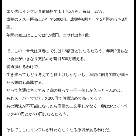
エサ代はインフレ直前価格で１ｔ4.5万円。毎日、27万。
成鶏のメス一匹売上が年で5000円。成鶏率6割として5万匹のうち3万
匹。
年間の売上はここでは1,5億円。エサ代は約1億。
で。このエサ代は来春までには1.6倍ほどになるだろう。年商2億もな
い会社がいきなり支払いが毎月500万増える。
普通潰れるわけで。
生き残ってもどう考えても値上げしかないし、単純に飼育羽数が減っ
たら鶏肉も高騰する。
だって普通に考えてみ？鶏の肝って一匹一個しか入っとらんのよ。
あれスーパーで1パック200円で何個詰めて売ってる？
あの商法が不可能になったら高騰の二文字しかなく、卵はおよそ1パ
ック400円とか600円になるだろう。
そしてここにインフレが終わらなくなる原因があるわけだ。