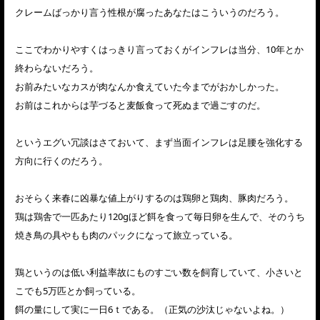
クレームばっかり言う性根が腐ったあなたはこういうのだろう。
ここでわかりやすくはっきり言っておくがインフレは当分、10年とか
終わらないだろう。
お前みたいなカスが肉なんか食えていた今までがおかしかった。
お前はこれからは芋づると麦飯食って死ぬまで過ごすのだ。
というエグい冗談はさておいて、まず当面インフレは足腰を強化する
方向に行くのだろう。
おそらく来春に凶暴な値上がりするのは鶏卵と鶏肉、豚肉だろう。
鶏は鶏舎で一匹あたり120gほど餌を食って毎日卵を生んで、そのうち
焼き鳥の具やもも肉のパックになって旅立っている。
鶏というのは低い利益率故にものすごい数を飼育していて、小さいと
こでも5万匹とか飼っている。
餌の量にして実に一日6ｔである。（正気の沙汰じゃないよね。）