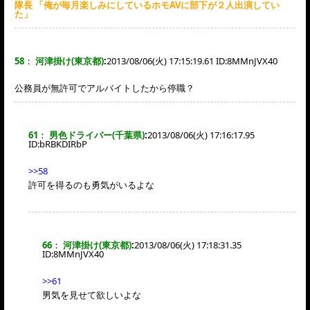
隊長 「俺が毎月楽しみにしているホモAVに部下が２人出演してい
た」
58
：
河津掛け(東京都)
:
2013/08/06(火) 17:15:19.61 ID:
8MMnJVX40
公務員が無許可でアルバイトしたから停職？
61
：
男色ドライバー(千葉県)
:
2013/08/06(火) 17:16:17.95
ID:
bRBKDIRbP
>>58
許可を得るのも勇気がいるよな
66
：
河津掛け(東京都)
:
2013/08/06(火) 17:18:31.35
ID:
8MMnJVX40
>>61
男気を見せて欲しいよな