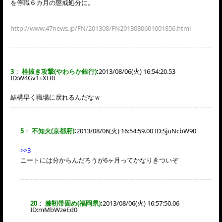
を停職６カ月の懲戒処分に。
http://www.47news.jp/FN/201308/FN2013080601001856.html
3
：
栓抜き攻撃(やわらか銀行)
:
2013/08/06(火) 16:54:20.53
ID:
W4Gv1+XH0
結構早く職場に戻れるんだなｗ
5
：
不知火(京都府)
:
2013/08/06(火) 16:54:59.00 ID:
SjuNcbW90
>>3
ニートには分からんだろうが6ヶ月ってかなりきついぞ
20
：
膝靭帯固め(福岡県)
:
2013/08/06(火) 16:57:50.06
ID:
mMbWzeEd0