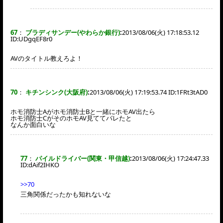
67
：
ブラディサンデー(やわらか銀行)
:
2013/08/06(火) 17:18:53.12
ID:
UDgqEF8r0
AVのタイトル教えろよ！
70
：
キチンシンク(大阪府)
:
2013/08/06(火) 17:19:53.74 ID:
1FRt3tAD0
ホモ消防士Aがホモ消防士Bと一緒にホモAV出たら
ホモ消防士CがそのホモAV見ててバレたと
なんか面白いな
77
：
パイルドライバー(関東・甲信越)
:
2013/08/06(火) 17:24:47.33
ID:
dAif2IHKO
>>70
三角関係だったかも知れないな