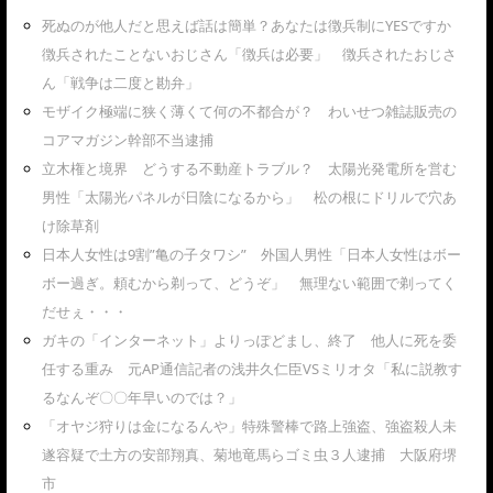
死ぬのが他人だと思えば話は簡単？あなたは徴兵制にYESですか
徴兵されたことないおじさん「徴兵は必要」 徴兵されたおじさ
ん「戦争は二度と勘弁」
モザイク極端に狭く薄くて何の不都合が？ わいせつ雑誌販売の
コアマガジン幹部不当逮捕
立木権と境界 どうする不動産トラブル？ 太陽光発電所を営む
男性「太陽光パネルが日陰になるから」 松の根にドリルで穴あ
け除草剤
日本人女性は9割”亀の子タワシ” 外国人男性「日本人女性はボー
ボー過ぎ。頼むから剃って、どうぞ」 無理ない範囲で剃ってく
だせぇ・・・
ガキの「インターネット」よりっぽどまし、終了 他人に死を委
任する重み 元AP通信記者の浅井久仁臣VSミリオタ「私に説教す
るなんぞ〇〇年早いのでは？」
「オヤジ狩りは金になるんや」特殊警棒で路上強盗、強盗殺人未
遂容疑で土方の安部翔真、菊地竜馬らゴミ虫３人逮捕 大阪府堺
市