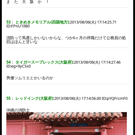
ま た 大 阪 か ！
53
：
ときめきメモリアル(四国地方)
:
2013/08/06(火) 17:14:25.71
ID:
FPnU1Il80
消防って馬鹿しかいないからな、つか6ヶ月の停職だけて公務員の処
罰はほんと甘いな
54
：
タイガースープレックス(大阪府)
:
2013/08/06(火) 17:14:27.46
ID:
eg+9yCSx0
男優ソムリエとかいるのか
55
：
レッドインク(大阪府)
:
2013/08/06(火) 17:14:56.00 ID:
pYQFrcmF0
沖縄の消防士