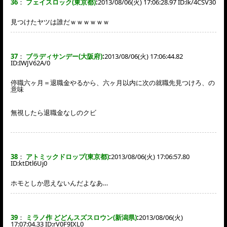
36
：
フェイスロック(東京都)
:
2013/08/06(火) 17:06:28.97 ID:
lk/4CSV30
見つけたヤツは誰だｗｗｗｗｗｗ
37
：
ブラディサンデー(大阪府)
:
2013/08/06(火) 17:06:44.82
ID:
IWJV62A/0
停職六ヶ月＝退職金やるから、六ヶ月以内に次の就職先見つけろ、の
意味
無視したら退職金なしのクビ
38
：
アトミックドロップ(東京都)
:
2013/08/06(火) 17:06:57.80
ID:
ktDtl6Uj0
ホモとしか思えないんだよなあ…
39
：
ミラノ作 どどんスズスロウン(新潟県)
:
2013/08/06(火)
17:07:04.33 ID:
rV0F9IXL0