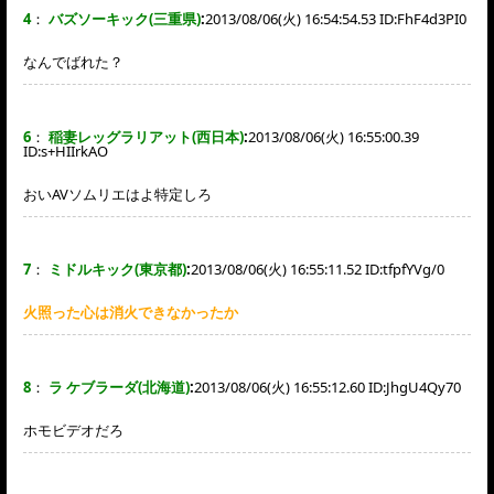
4
：
バズソーキック(三重県)
:
2013/08/06(火) 16:54:54.53 ID:
FhF4d3PI0
なんでばれた？
6
：
稲妻レッグラリアット(西日本)
:
2013/08/06(火) 16:55:00.39
ID:
s+HIIrkAO
おいAVソムリエはよ特定しろ
7
：
ミドルキック(東京都)
:
2013/08/06(火) 16:55:11.52 ID:
tfpfYVg/0
火照った心は消火できなかったか
8
：
ラ ケブラーダ(北海道)
:
2013/08/06(火) 16:55:12.60 ID:
JhgU4Qy70
ホモビデオだろ