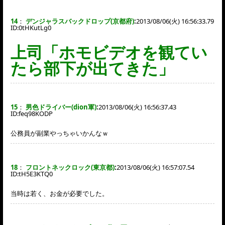
14
：
デンジャラスバックドロップ(京都府)
:
2013/08/06(火) 16:56:33.79
ID:
0tHKutLg0
上司「ホモビデオを観てい
たら部下が出てきた」
15
：
男色ドライバー(dion軍)
:
2013/08/06(火) 16:56:37.43
ID:
feq98KODP
公務員が副業やっちゃいかんなｗ
18
：
フロントネックロック(東京都)
:
2013/08/06(火) 16:57:07.54
ID:
tH5E3KTQ0
当時は若く、お金が必要でした。