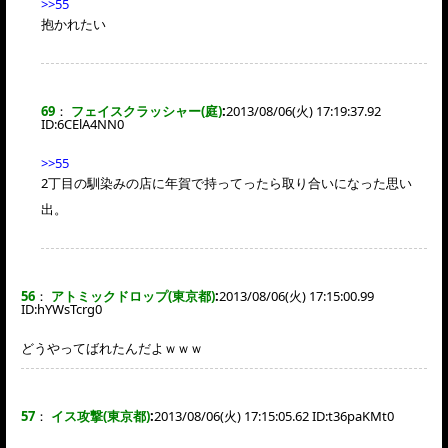
>>55
抱かれたい
69
：
フェイスクラッシャー(庭)
:
2013/08/06(火) 17:19:37.92
ID:
6CElA4NN0
>>55
2丁目の馴染みの店に年賀で持ってったら取り合いになった思い
出。
56
：
アトミックドロップ(東京都)
:
2013/08/06(火) 17:15:00.99
ID:
hYWsTcrg0
どうやってばれたんだよｗｗｗ
57
：
イス攻撃(東京都)
:
2013/08/06(火) 17:15:05.62 ID:
t36paKMt0