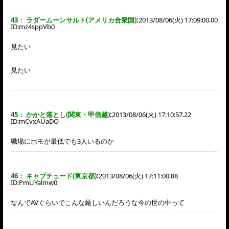
43
：
ラダームーンサルト(アメリカ合衆国)
:
2013/08/06(火) 17:09:00.00
ID:
mz4sppVb0
見たい
見たい
45
：
かかと落とし(関東・甲信越)
:
2013/08/06(火) 17:10:57.22
ID:
mCvxAUaDO
職場にホモが最低でも3人いるのか
46
：
キャプチュード(東京都)
:
2013/08/06(火) 17:11:00.88
ID:
PmUYalmw0
なんでAVぐらいでこんな厳しいんだろうな今の世の中って