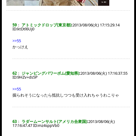
59
：
アトミックドロップ(東京都)
:
2013/08/06(火) 17:15:29.14
ID:
ktDtl6Uj0
>>55
かっけえ
62
：
ジャンピングパワーボム(愛知県)
:
2013/08/06(火) 17:16:37.55
ID:
9HZv+ds5P
>>55
掘られそうになったら抵抗しつつも受け入れちゃうわこりゃ
63
：
ラダームーンサルト(アメリカ合衆国)
:
2013/08/06(火)
17:16:47.47 ID:
mz4sppVb0