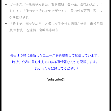
ガールズバー店長秋元貴公、客を撲殺「金や金。金払わんかい！
おら！」「俺のケツ持ちはヤクザや！」 飲み代５万円、客にツ
ケを依頼され
「殺すぞ。指を詰めろ」と脅し左手小指を切断させる 市役所職
員 本村真一を逮捕 宮崎県小林市
毎日１５時に更新したニュースを再整理して配信しています。
時折、公表に差し支えるのある裏情報なんかも記載します。
↓良かったら登録してください↓
[subscribe2]