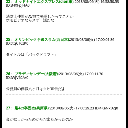
22
：
ミッドナイトエクスプレス(dion軍)
:
2013/08/06(火) 16:58:50.53
ID:
B4XFpjHA0
消防士仲間がAV観て発覚したってことか
ホモビデオならスゲー話だな
25
：
オリンピック予選スラム(西日本)
:
2013/08/06(火) 17:00:01.86
ID:
ctqCT6zK0
タイトルは「バックドラフト」
26
：
ブラディサンデー(大阪府)
:
2013/08/06(火) 17:00:11.70
ID:
IWJV62A/0
公務員の停職六ヶ月はクビ宣告だよ
27
：
足4の字固め(兵庫県)
:
2013/08/06(火) 17:00:29.23 ID:
4KeNxjAq0
金が欲しかったのかただ出たかったのか