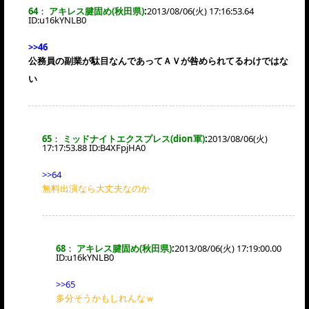
64
：
アキレス腱固め(秋田県)
:
2013/08/06(火) 17:16:53.64
ID:
u16kYNLB0
>>46
公務員の副業が駄目なんであってＡＶが咎められてるわけではな
い
65
：
ミッドナイトエクスプレス(dion軍)
:
2013/08/06(火)
17:17:53.88 ID:
B4XFpjHA0
>>64
無料出演なら大丈夫なのか
68
：
アキレス腱固め(秋田県)
:
2013/08/06(火) 17:19:00.00
ID:
u16kYNLB0
>>65
多分そうかもしれんなｗ