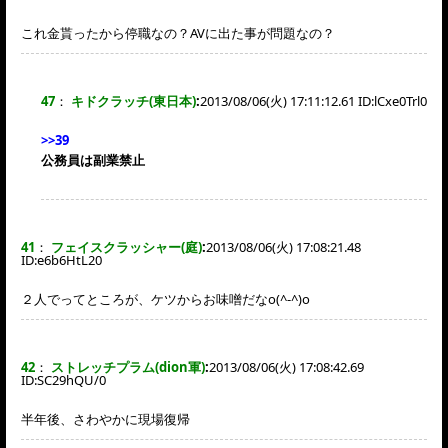
これ金貰ったから停職なの？AVに出た事が問題なの？
47
：
キドクラッチ(東日本)
:
2013/08/06(火) 17:11:12.61 ID:
lCxe0Trl0
>>39
公務員は副業禁止
41
：
フェイスクラッシャー(庭)
:
2013/08/06(火) 17:08:21.48
ID:
e6b6HtL20
２人でってところが、ケツからお味噌だなo(^-^)o
42
：
ストレッチプラム(dion軍)
:
2013/08/06(火) 17:08:42.69
ID:
SC29hQU/0
半年後、さわやかに現場復帰