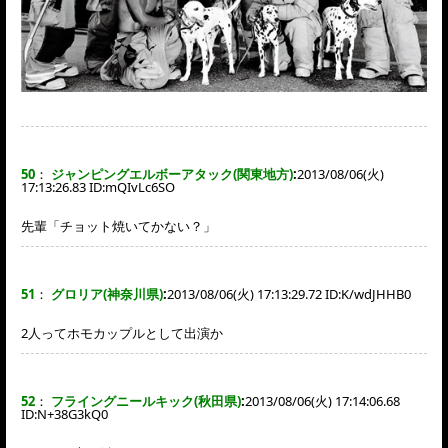
50
：
ジャンピングエルボーアタック(関東地方)
:
2013/08/06(火)
17:13:26.83 ID:
mQIvLc6SO
先輩「チョット焼いてかない？」
51
：
グロリア(神奈川県)
:
2013/08/06(火) 17:13:29.72 ID:
K/wdJHHB0
2人ってホモカップルとして出演か
52
：
フライングニールキック(秋田県)
:
2013/08/06(火) 17:14:06.68
ID:
N+38G3kQ0