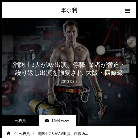
軍荼利
経済
ネトウヨ
政治
消防士2人がAV出演、停職 業者が脅迫・
繰り返し出演を強要され 大阪・四條畷
ライフハック
2013.08.7
サイトマップ
about
公務員
1644 view
お問合せ
公務員
消防士2人がAV出演、停職 &…
ーム