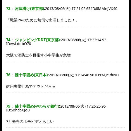
72
：
河津掛け(東京都)
:
2013/08/06(火) 17:21:02.65 ID:
8MMnJVX40
「職業PRのために無償で出演しました！」
74
：
ジャンピングDDT(東京都)
:
2013/08/06(火) 17:23:14.92
ID:
AsLddbO70
大阪で消防士を目指す小中学生が急増
76
：
膝十字固め(東日本)
:
2013/08/06(火) 17:24:46.96 ID:
zAQcRf0sO
信用失墜行為でアウトだろｗ
79
：
膝十字固め(やわらか銀行)
:
2013/08/06(火) 17:26:25.96
ID:
5ohcbXJg0
7月発売のホモビデオらしい