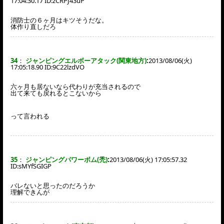
17:04:30.17 ID:
zCRPJ43uP
消防士の６ヶ月はキツそうだな。
体作り直しだろ
34
：
ジャンピングエルボーアタック(関東地方)
:
2013/08/06(火)
17:05:18.90 ID:
9C22lzdVO
六ヶ月も居ないなら代わりが充当されるので
出て来ても戻れるとこないから
って言われる
35
：
ジャンピングパワーボム(禿)
:
2013/08/06(火) 17:05:57.32
ID:
sMYfSGIGP
バレないと思ったのだろうか
理解できんが