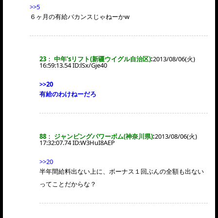
>>5
６ヶ月の有給バカンスじゃねーかw
23
：
中年’sリフト(新疆ウイグル自治区)
:
2013/08/06(火)
16:59:13.54 ID:
lSx/Gje40
>>20
有給のわけねーだろ
88
：
ジャンピングパワーボム(神奈川県)
:
2013/08/06(火)
17:32:07.74 ID:
W3HuI8AEP
>>20
半年間給料出ない上に、ボーナス１回ぶんの全額も出ない
ってことだからな？