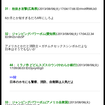
31
：
栓抜き攻撃(広島県)
:
2013/08/06(火) 17:04:17.66 ID:
HnAfRWLk0
6か月とか短すぎるだろ6年にしろよ
32
：
ジャンピングパワーボム(愛知県)
:
2013/08/06(火) 17:04:22.34
ID:
9HZv+ds5P
アメリカとかだと消防士＝ガチムチセックスシンボルだよな
日本はそうでもないが
44
：
ミラノ作 どどんスズスロウン(やわらか銀行)
:
2013/08/06(火)
17:09:08.03 ID:
DyvyitEg0
>>32
日本のホモにも警察、消防、自衛隊は人気だよ
33
：
ジャンピングパワーボム(アメリカ合衆国)
:
2013/08/06(火)