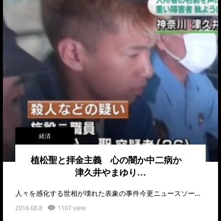
経済
植松聖と拝金主義 心の闇か中二病か
津久井やまゆり…
人々を感化する世相が壊れた表象の事件今更ニュースソー…
2016.08.8
1107 view