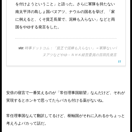
を付けようということ」と語った。さらに軍隊を持たない
南太平洋の島しょ国バヌアツ、ナウルの国名を挙げ、「家
に例えると、くそ貧乏長屋で、泥棒も入らない」などと両
国をやゆする発言をした。
via:
時事ドットコム：「貧乏で泥棒も入らない」＝軍隊ないバ
ヌアツなどやゆ－ＮＨＫ経営委員の百田氏発言
安倍の寝言で一番笑えるのが「常任理事国願望」なんだけど、それが
実現するとホンキで思ってたらバカも付ける薬がないね。
常任理事国なんて翻訳してるけど、枢軸国がそれに入れるかちょっと
考えろよバカって話だ。