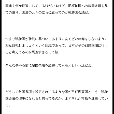
国連を何か勘違いしている奴がいるけど、旧枢軸国への敵国条項を見
ての通り、国連の元々の立ち位置ってのが戦勝国会議だ。
つまり戦勝国が勝利に基づいてあまりにあくどい略奪をしないように
相互監視しましょうという組織であって、日本がその戦勝国側に行け
ると考えてるのが馬鹿すぎるって話。
そんな事やる前に敵国条項を緩和してもらえという話だよ。
どうして敵国条項を設定されてるような国が常任理事国という、戦勝
国会議の理事になれると思ってるのか、まずそれが常軌を逸脱してい
る。