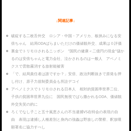
↓関連記事↓
破綻する二枚舌外交 ロシア・中国・アメリカ、板挟みになる安
倍ちゃん 結局ODAばらまいただけの価値観外交、成果は０評価
裏金でトリモロされるニッポン ”国民の健康＜二億円の現金”儲か
るのは安倍ちゃんと電力会社、泣かされるのは一般人 アベノミ
クスで雲散霧消する放射能被害
「で、結局責任者は誰ですか？」安倍、政治判断抜きで原発を押
し付け、原子力規制委員会も所詮デコイ
アベノミクスでトリモロされる日本人 相対的貧困率世界二位、
子供の貧困率世界九位に 国民無視でばら撒かれるODA、価値観
外交失笑の的に
ろくでなし子こと五十嵐恵さんの不当逮捕VS在特会の表現の自
由 表現は逮捕し人種差別と身内の強姦は野放しの警察、釈放嘆
願署名に協力すべし