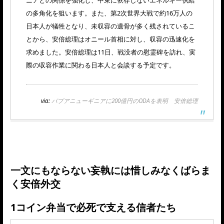
ニアとの関係を強化し、中東に依存しないエネルギー供給
の多角化を狙います。また、第2次世界大戦で約16万人の
日本人が犠牲となり、未収容の遺骨が多く残されているこ
とから、安倍総理はオニール首相に対し、収容の迅速化を
求めました。安倍総理は11日、戦没者の慰霊碑を訪れ、実
際の収容作業に関わる日本人と会談する予定です。
via:
パプアニューギニアに200億円のODAを表明 安倍総理
一文にもならない妄執には惜しみなくばらま
く安倍外交
1コイン弁当で必死で支える信者たち