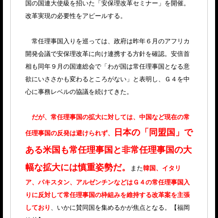
国の国連大使級を招いた「安保理改革セミナー」を開催。
改革実現の必要性をアピールする。
常任理事国入りを巡っては、政府は昨年６月のアフリカ
開発会議で安保理改革に向け連携する方針を確認。安倍首
相も同年９月の国連総会で「わが国は常任理事国となる意
欲にいささかも変わるところがない」と表明し、Ｇ４を中
心に事務レベルの協議を続けてきた。
だが、常任理事国の拡大に対しては、中国など現在の常
日本の「同盟国」で
任理事国の反発は避けられず、
ある米国も常任理事国と非常任理事国の大
幅な拡大には慎重姿勢だ。
また
韓国、イタリ
ア、パキスタン、アルゼンチンなどはＧ４の常任理事国入
りに反対して常任理事国の枠組みを維持する改革案を主張
しており
、いかに賛同国を集めるかが焦点となる。【福岡