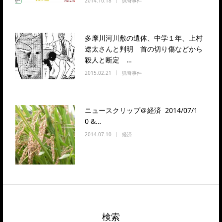
2014.10.18
猟奇事件
多摩川河川敷の遺体、中学１年、上村
遼太さんと判明 首の切り傷などから
殺人と断定 …
2015.02.21
猟奇事件
ニュースクリップ＠経済 2014/07/1
0 &…
2014.07.10
経済
検索