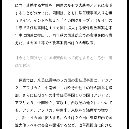
に向け連携する方針を、同国のルセフ大統領とともに表明
することが分かった。両国は、ともに常任理事国入りを狙
うドイツ、インドを加えた「４カ国グループ」（Ｇ４）の
主導で常任理事国を１１カ国に拡大する安保理改革案を来
年中に国連に提出し、同年秋の国連総会での実現を図る構
えだ。４カ国主導での改革案提出は０５年以来。
【今さら聞けない】国連安保理って何をするところか、漫
画で解説
原案では、米英仏露中の５カ国の常任理事国に、アジア
２、アフリカ２、中南米１、西欧その他１の計６議席を追
加。さらに任期２年の非常任理事国１０カ国（アジア２、
アフリカ３、中南米２、東欧１、西欧その他２）について
も、アジア、アフリカ、中南米、東欧を１議席ずつ増や
し、計１４カ国に拡大する。Ｇ４は２０日に東京都内で国
連大使レベルの会合を開催するなど、改革案提出に向けた