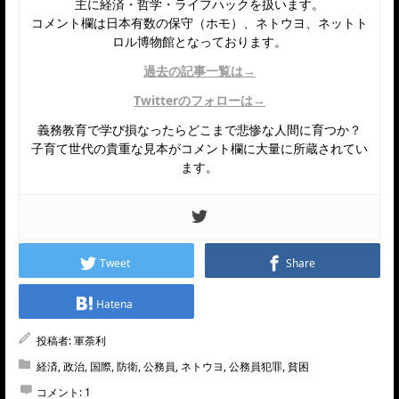
主に経済・哲学・ライフハックを扱います。
コメント欄は日本有数の保守（ホモ）、ネトウヨ、ネットト
ロル博物館となっております。
過去の記事一覧は→
Twitterのフォローは→
義務教育で学び損なったらどこまで悲惨な人間に育つか？
子育て世代の貴重な見本がコメント欄に大量に所蔵されてい
ます。
Tweet
Share
Hatena
投稿者:
軍荼利
経済
,
政治
,
国際
,
防衛
,
公務員
,
ネトウヨ
,
公務員犯罪
,
貧困
コメント:
1