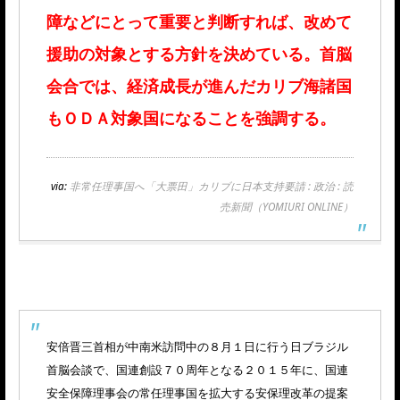
障などにとって重要と判断すれば、改めて
援助の対象とする方針を決めている。首脳
会合では、経済成長が進んだカリブ海諸国
もＯＤＡ対象国になることを強調する。
via:
非常任理事国へ「大票田」カリブに日本支持要請 : 政治 : 読
売新聞（YOMIURI ONLINE）
安倍晋三首相が中南米訪問中の８月１日に行う日ブラジル
首脳会談で、国連創設７０周年となる２０１５年に、国連
安全保障理事会の常任理事国を拡大する安保理改革の提案