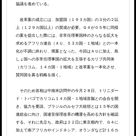
協議を進めている。
改革案の成立には、加盟国（１９３カ国）の３分の２以
上（１２９カ国以上）の賛成が必要。Ｇ４が０５年に同様
の案を提出した際には、非常任理事国枠のさらなる拡大を
求めるアフリカ連合（ＡＵ、５３カ国・１地域）との一本
化が不調に終わり、廃案となった。今回はＡＵに加え、島
しょ国への非常任理事国の拡大を主張するカリブ共同体
（カリコム、１４カ国・１地域）と改革案を一本化させ、
賛同国を募る戦略を描く。
そのため首相は中南米訪問中の今月２８日、トリニダー
ド・トバゴでカリコム１４カ国・１地域首脳との会合を開
き、協力を要請。ブラジルのルセフ大統領とは１５年の国
連総会に向け、国連安保理改革の機運を高める方針を確認
する。それに先立ち、政府は２２日に東京都内で、Ｇ４に
加えて南アフリカやインドネシア、オランダなど計１６カ