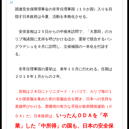
国連安全保障理事会の非常任理事国（１０か国）入りを目
指す日本政府は今夏、活動を本格化させる。
安倍首相は２５日からの中南米訪問で、「大票田」のカ
リブ海諸国に支持を呼びかけるほか、選挙で競合するバン
グラデシュを９月に訪問し、立候補国の一本化を打診す
る。
非常任理事国の選挙は、来年１０月に行われる。任期は
２０１６年１月からの２年。
首相は２８日にトリニダード・トバゴで、カリブ海の１
４か国首脳を集めた初の首脳会合を開き、日本への支持を
直接呼びかける。票獲得の有力な手段が政府開発援助（Ｏ
いったんＯＤＡを「卒
ＤＡ）だ。日本政府は、
業」した「中所得」の国も、日本の安全保