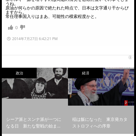
うね。
原油が何らかの原因で絶たれた時点で、日本は文字通り干からび
ますから。
常任理事国入りはまあ、可能性の模索程度かと。
0
2014年7月27日 6:42:21 PM
政治
経済
シーア派とスンナ派が一つに
稲は飯になった 東京発カタ
なる日 新たな聖戦の始ま…
ストロフィへの序章