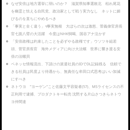
なぜ安倍は地方選挙に弱いのか？ 滋賀県知事選敗北 枯れ尾花
を幽霊と怯える自民党、政治家として戦う実力なし ネットに媚
びるのを直ちにやめるべき
「事実と全く違う」≠事実無根 大ぼらの次は激怒、菅義偉官房長
官七面八臂の大活躍 今度はNHK恫喝、国谷アナ泣かす
「安倍政権は約束したことを必ずやる政権です」ウソツキ組若
頭、菅官房長官 海外メディアに向け大法螺 世界に響き渡る安
倍の法螺貝
ベネッセ情報流出、下請けの派遣社員のIDでDL記録残る 信頼で
きる社員は民度より待遇から、無責任な牟田口式思考はいい加減
にすべき
ネトウヨ ”ヨーゲン”こと佐藤文平容疑者(57)、MSライセンスの不
正利用で逮捕、プロダクトキー転売 沈黙する片山さつきらネトウ
ヨ仲間達