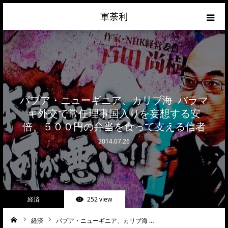
軍荼利
経済
ネトウヨ
パプア・ニューギニア、カリブ海 バラマ
政治
キ外交で常任理事国入りを妄想する安
倍、５００円の弁当を食って支える信者
ライフハック
2014.07.26
サイトマップ
about
経済
252 view
お問合せ
経済
パプア・ニューギニア、カリブ海 …
ーム