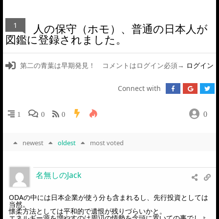
1
人の保守（ホモ）、普通の日本人が
図鑑に登録されました。
第二の青葉は早期発見！ コメントはログイン必須→
ログイン
Connect with
0
1
0
0
newest
oldest
most voted
名無しのJack
ODAの中には日本企業が使う分も含まれるし、先行投資としては
当然。
懐柔方法としては平和的で遺恨が残りづらいかと。
エネルギー源を増やすのは周辺の情勢を念頭に置いての事でしょ