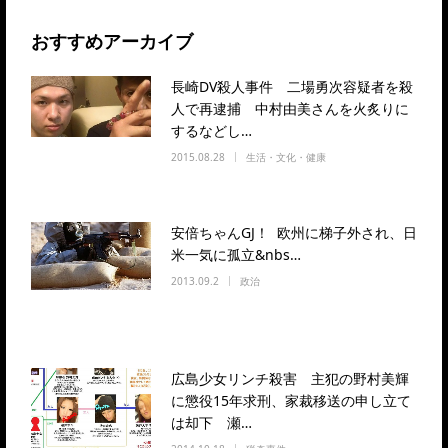
おすすめアーカイブ
長崎DV殺人事件 二場勇次容疑者を殺
人で再逮捕 中村由美さんを火炙りに
するなどし…
2015.08.28
生活・文化・健康
安倍ちゃんGJ！ 欧州に梯子外され、日
米一気に孤立&nbs…
2013.09.2
政治
広島少女リンチ殺害 主犯の野村美輝
に懲役15年求刑、家裁移送の申し立て
は却下 瀬…