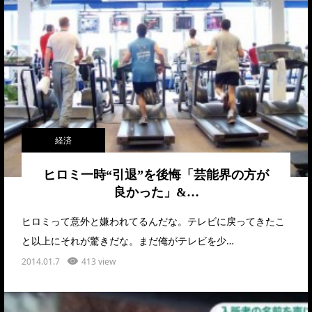
経済
ヒロミ一時“引退”を後悔「芸能界の方が
良かった」&…
ヒロミって意外と嫌われてるんだな。テレビに戻ってきたこ
と以上にそれが驚きだな。まだ俺がテレビを少…
2014.01.7
413 view