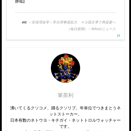
静哉】
via:
＜安保理改革＞常任理事国拡大 ４カ国主導で再提案へ
（毎日新聞） – Yahoo!ニュース
軍荼利
沸いてくるクソコメ、踊るクソリプ。年単位でつきまとうネ
ットストーカー。
日本有数のネトウヨ・キチガイ・ネットトロルウォッチャー
です。