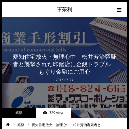
軍荼利
経済
ネトウヨ
愛知住宅放火・無理心中 松井芳治容疑
政治
者と襲撃された印鑑店に金銭トラブル
もぐり金融にご用心
ライフハック
2015.05.27
サイトマップ
about
経済
329 view
お問合せ
経済
愛知住宅放火・無理心中 松井芳治容疑者と…
ーム