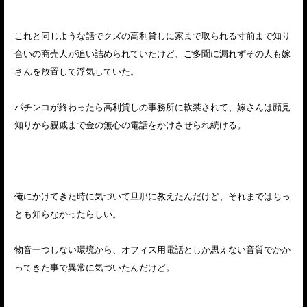
これと同じような話でクズの高利貸しに家まで取られる寸前まで知り
合いの商売人が追い詰められていたけど、ご多聞に漏れずその人も嫁
さんを放置して浮気していた。
パチンコが終わったら高利貸しの事務所に軟禁されて、嫁さんは顔見
知りから親戚まで金の無心の電話をかけさせられ続ける。
俺にかけてきた時に気づいて旦那に教えたんだけど、それまではちっ
とも知らなかったらしい。
物音一つしない環境から、オフィス用電話としか思えない音質でかか
ってきた事で異常に気づいたんだけど。