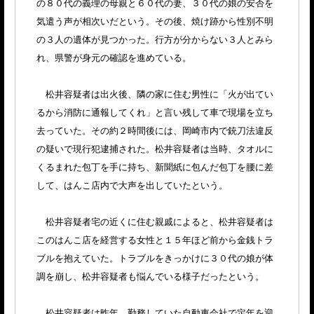
の８０代の義理の母親と６０代の妻、３０代の娘の安否を
気遣う声が相次いだという。その後、焼け跡から性別不明
の３人の遺体が見つかった。行方が分からない３人とみら
れ、県警が身元の確認を進めている。
松井容疑者は出火後、隣の家に住む男性に「火が出てい
るから消防に通報してくれ」と言い残して車で現場を立ち
去っていた。その約２時間後には、岡崎市内で銃刀法違反
の疑いで現行犯逮捕された。松井容疑者は当時、タオルに
くるまれた包丁を手に持ち、新聞紙に包んだ包丁を腰に差
して、はんこ店内で大声を出していたという。
松井容疑者宅の近くに住む親戚によると、松井容疑者は
このはんこ店を経営する女性と１５年ほど前から金銭トラ
ブルを抱えていた。トラブルをきっかけに３０代の娘が体
調を崩し、松井容疑者も悩んでいる様子だったという。
松井容疑者は昨年、勤務していた自動車会社で定年を迎