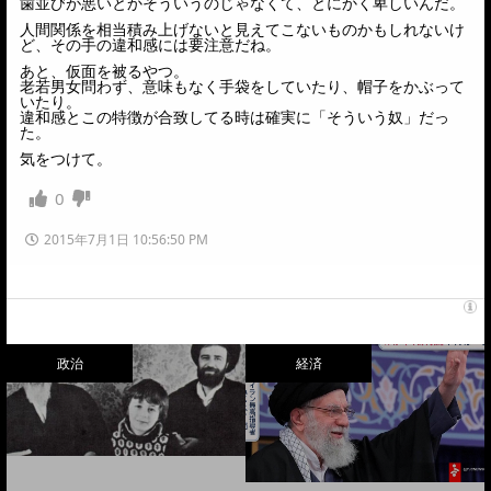
歯並びが悪いとかそういうのじゃなくて、とにかく卑しいんだ。
人間関係を相当積み上げないと見えてこないものかもしれないけ
ど、その手の違和感には要注意だね。
あと、仮面を被るやつ。
老若男女問わず、意味もなく手袋をしていたり、帽子をかぶって
いたり。
違和感とこの特徴が合致してる時は確実に「そういう奴」だっ
た。
気をつけて。
0
2015年7月1日 10:56:50 PM
政治
経済