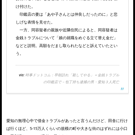
け付けた。
印鑑店の妻は「あや子さんとは仲良しだったのに」と悲
しげな表情を見せた。
一方、同容疑者の親族や近隣住民によると、同容疑者は
金銭トラブルについて「娘の就職をめぐる立て替え金だ」
などと説明。高額をだまし取られたなどと訴えていたとい
う。
via:
時事ドットコム：早朝訪れ「殺してやる」＝金銭トラブル
の印鑑店で－包丁持ち逮捕の男・愛知３人死亡
愛知の無理心中で借金トラブルがあったと言うんだけど、田舎に行け
ば行くほど、5-15万人くらいの規模の町や大きな街のはずれには小口