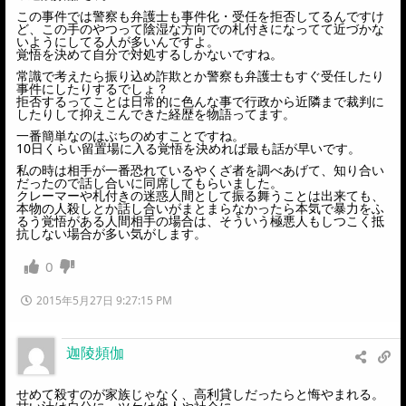
この事件では警察も弁護士も事件化・受任を拒否してるんですけ
ど、この手のやつって陰湿な方向での札付きになってて近づかな
いようにしてる人が多いんですよ。
覚悟を決めて自分で対処するしかないですね。
常識で考えたら振り込め詐欺とか警察も弁護士もすぐ受任したり
事件にしたりするでしょ？
拒否するってことは日常的に色んな事で行政から近隣まで裁判に
したりして抑えこんできた経歴を物語ってます。
一番簡単なのはぶちのめすことですね。
10日くらい留置場に入る覚悟を決めれば最も話が早いです。
私の時は相手が一番恐れているやくざ者を調べあげて、知り合い
だったので話し合いに同席してもらいました。
クレーマーや札付きの迷惑人間として振る舞うことは出来ても、
本物の人殺しとか話し合いがまとまらなかったら本気で暴力をふ
るう覚悟がある人間相手の場合は、そういう極悪人もしつこく抵
抗しない場合が多い気がします。
0
2015年5月27日 9:27:15 PM
迦陵頻伽
せめて殺すのが家族じゃなく、高利貸しだったらと悔やまれる。