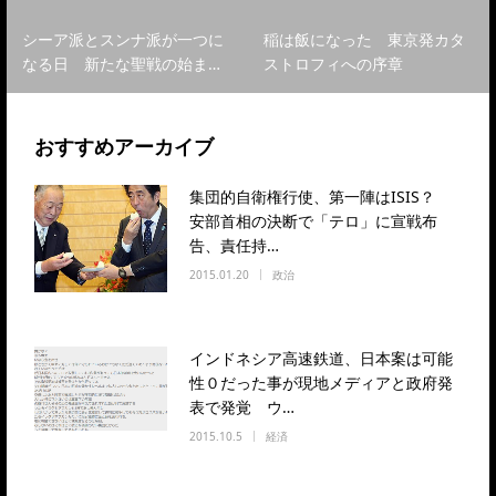
シーア派とスンナ派が一つに
稲は飯になった 東京発カタ
なる日 新たな聖戦の始ま…
ストロフィへの序章
おすすめアーカイブ
集団的自衛権行使、第一陣はISIS？
安部首相の決断で「テロ」に宣戦布
告、責任持…
2015.01.20
政治
インドネシア高速鉄道、日本案は可能
性０だった事が現地メディアと政府発
表で発覚 ウ…
2015.10.5
経済