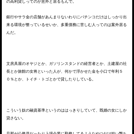
の高利貸しってのが意外と居るもんで。
銀行やサラ金の店舗があんまりないわりにパチンコだけはしっかり出
来る環境が整っているせいか、多重債務に苦しむ人ってのは案外居る
んだ。
文房具屋のオヤジとか、ガソリンスタンドの経営者とか、土建屋の社
長とか旅館の女将といった人が、何かで浮かせた金を小口で年利５
０％とか、トイチ・トゴとかで貸したりしている。
こういう奴の融資基準というのははっきりしていて、既婚の女にしか
貸さない。
旦那が公務員だったり上場企業に勤務してるようなやつだけ狙い撃ち