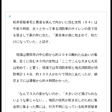
松井容疑者宅と農道を挟んで向かいに住む女性（６４）は
午前５時前、次々とやって来る消防車のサイレンの音で目
を覚まして家の外に出た。「家全体が炎に包まれて、柱だ
けになっていた」と話す。
現場は豊田市の中心部から約２０キロ離れた山あいの集
落。近くに住む８０代の女性は「ここでこんな大きな火災
は初めて」と驚く。現場では市消防本部と地元消防団が消
防車計１４台、約１００人がかりで消火にあたったが、鎮
圧までには通報から約４時間かかった。
「なんで３人の姿がないのか」「大きいけど逃げられな
いような家じゃない」。地区の住民が炊き出しのために集
会所に集まった際には、行方不明になっている松井容疑者