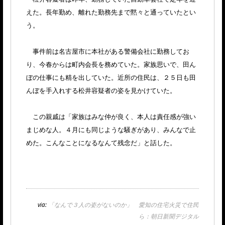
えた。長年勤め、離れた勤務先まで黙々と通っていたとい
う。
事件前は名古屋市に本社がある警備会社に勤務してお
り、今春からは町内会長を務めていた。家族思いで、田ん
ぼの仕事にも精を出していた。近所の住民は、２５日も田
んぼを手入れする松井容疑者の姿を見かけていた。
この親戚は「家族はみな仲が良く、本人は責任感が強い
まじめな人。４月にも同じような騒ぎがあり、みんなで止
めた。こんなことになるなんて残念だ」と話した。
via:
「なんで３人の姿がないのか」 愛知の住宅火災で住民
ら：朝日新聞デジタル