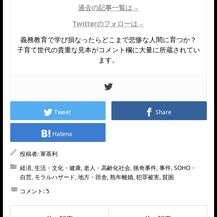
過去の記事一覧は→
Twitterのフォローは→
義務教育で学び損なったらどこまで悲惨な人間に育つか？
子育て世代の貴重な見本がコメント欄に大量に所蔵されてい
ます。
Tweet
Share
Hatena
投稿者:
軍荼利
経済
,
生活・文化・健康
,
老人・高齢化社会
,
猟奇事件
,
事件
,
SOHO・
自営
,
モラルハザード
,
地方・田舎
,
熟年離婚
,
犯罪被害
,
貧困
コメント:
5