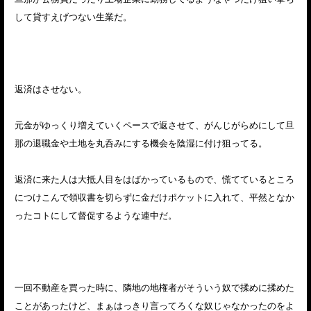
して貸すえげつない生業だ。
返済はさせない。
元金がゆっくり増えていくペースで返させて、がんじがらめにして旦
那の退職金や土地を丸呑みにする機会を陰湿に付け狙ってる。
返済に来た人は大抵人目をはばかっているもので、慌てているところ
につけこんで領収書を切らずに金だけポケットに入れて、平然となか
ったコトにして督促するような連中だ。
一回不動産を買った時に、隣地の地権者がそういう奴で揉めに揉めた
ことがあったけど、まぁはっきり言ってろくな奴じゃなかったのをよ