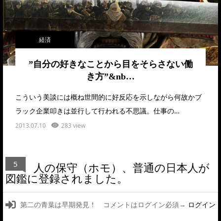
経済
”自分の好きなことから目をそらさない働
き方”&nb…
こういう美談には概ね世間的に好反応を示しながら何故かブ
ラック企業叩きは並行して行われる不思議。仕事の…
2013.07.10
283 view
5
人の保守（ホモ）、普通の日本人が
図鑑に登録されました。
第二の青葉は早期発見！ コメントはログイン必須→
ログイン