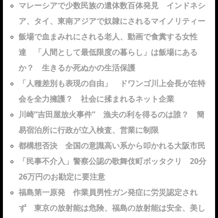
マレーシアで少数民族の遺体数百体発見 インドネシ
ア、タイ、東南アジアで奴隷にされるマイノリティー
飯場で血まみれにされる老人、動画で食糞する女性
達 「人間として最低限度の暮らし」は飯場にある
か？ 生きるか死ぬかの生活保護
「人種差別も表現の自由」 ドワンゴ川上会長が在特
会を全力擁護？ 社会に揉まれるネット企業
川崎”吉田屋放火事件” 漁夫の利を得るのは誰？ 簡
易宿泊所に行政が立入検査、営業に制限
都構想否決 全国の意識高い系から叩かれる大阪市民
「民事不介入」警察公認の歌舞伎町ボッタクリ 20分
26万円のお勘定に要注意
福島第一原発 作業員男性ガン発症に労災認定され
ず 東京の放射能は危険、福島の放射能は安全、美し