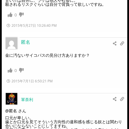
甘い汁は自分に。ツケは他人や社会に。
殺されるリスクぐらいは自分で背負って欲しいですね。
0
2015年5月27日 10:26:40 PM
匿名
金に汚ないサイコパスの見分け方ありますか？
0
2015年7月1日 6:50:21 PM
軍荼利
@匿名
さん
口元が卑しい。
歯とか口元を見てそういう方向性の違和感を感じる奴とは関わり
合いにならないことにしてますね。