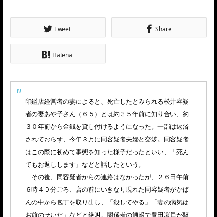
Tweet
Share
Hatena
印鑑店経営者の妻によると、死亡したとみられる松井容疑
者の妻あや子さん（６５）とは約３５年前に知り合い、約
３０年前から金銭を貸し付けるようになった。一部は返済
されておらず、今年３月に同容疑者夫婦と交渉。同容疑者
はこの際に初めて事態を知った様子だったといい、「死ん
でもお返しします」などと話したという。
その後、同容疑者からの連絡はなかったが、２６日午前
６時４０分ごろ、店の前にいきなり現れた同容疑者がかば
んの中から包丁を取り出し、「殺してやる」「妻の病気は
お前のせいだ」などと絶叫。関係者の通報で豊田署員が駆