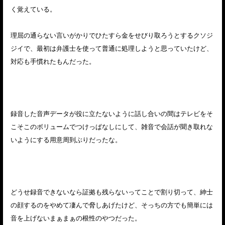
く覚えている。
理屈の通らない言いがかりでひたすら金をせびり取ろうとするクソジ
ジイで、最初は弁護士を使って普通に処理しようと思っていたけど、
対応も手慣れたもんだった。
録音した音声データが役に立たないように話し合いの間はテレビをそ
こそこのボリュームでつけっぱなしにして、雑音で会話が聞き取れな
いようにする用意周到ぶりだったな。
どうせ録音できないなら証拠も残らないってことで割り切って、紳士
の顔するのをやめて凄んで脅しあげたけど、そっちの方でも簡単には
音を上げないまぁまぁの根性のやつだった。