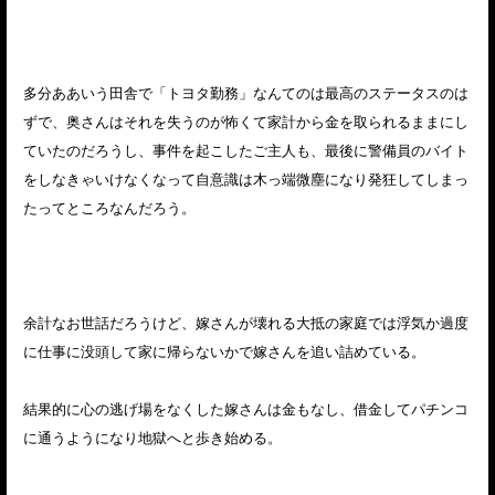
多分ああいう田舎で「トヨタ勤務」なんてのは最高のステータスのは
ずで、奥さんはそれを失うのが怖くて家計から金を取られるままにし
ていたのだろうし、事件を起こしたご主人も、最後に警備員のバイト
をしなきゃいけなくなって自意識は木っ端微塵になり発狂してしまっ
たってところなんだろう。
余計なお世話だろうけど、嫁さんが壊れる大抵の家庭では浮気か過度
に仕事に没頭して家に帰らないかで嫁さんを追い詰めている。
結果的に心の逃げ場をなくした嫁さんは金もなし、借金してパチンコ
に通うようになり地獄へと歩き始める。