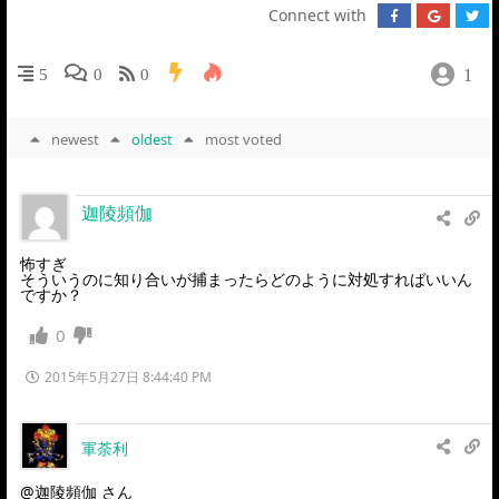
Connect with
1
5
0
0
newest
oldest
most voted
迦陵頻伽
怖すぎ
そういうのに知り合いが捕まったらどのように対処すればいいん
ですか？
0
2015年5月27日 8:44:40 PM
軍荼利
@迦陵頻伽
さん