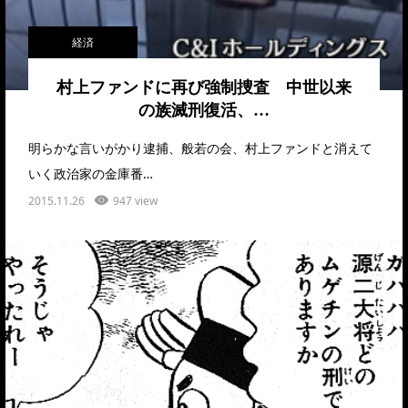
経済
村上ファンドに再び強制捜査 中世以来
の族滅刑復活、…
明らかな言いがかり逮捕、般若の会、村上ファンドと消えて
いく政治家の金庫番…
2015.11.26
947 view