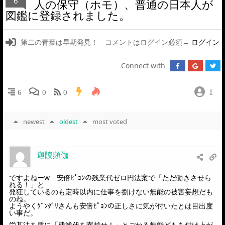
6
人の保守（ホモ）、普通の日本人が
図鑑に登録されました。
第二の青葉は早期発見！ コメントはログイン必須→
ログイン
Connect with
1
6
0
0
newest
oldest
most voted
迦陵頻伽
ですよねーw 安倍ﾋﾟｮﾝの残業代ゼロ円法案で「ただ働きさせら
れる！」と
発狂しているのも定時以内に仕事を捌けない無能の被害妄想だも
のね。
ようやくｸﾞﾝﾀﾞﾘさんも安倍ﾋﾟｮﾝの正しさに気が付いたとは目出度
い事だ。
労基法を盾に「残業代を寄越せ！」とごねる無能どもを付け上が