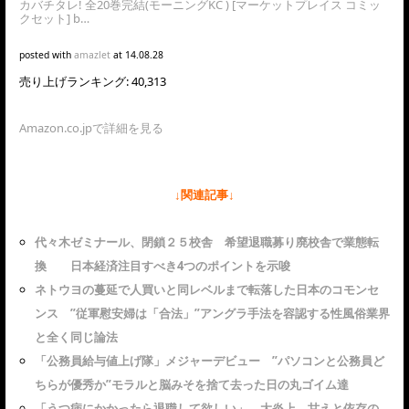
カバチタレ! 全20巻完結(モーニングKC ) [マーケットプレイス コミッ
クセット] b…
posted with
amazlet
at 14.08.28
売り上げランキング: 40,313
Amazon.co.jpで詳細を見る
↓関連記事↓
代々木ゼミナール、閉鎖２５校舎 希望退職募り廃校舎で業態転
換 日本経済注目すべき4つのポイントを示唆
ネトウヨの蔓延で人買いと同レベルまで転落した日本のコモンセ
ンス ”従軍慰安婦は「合法」”アングラ手法を容認する性風俗業界
と全く同じ論法
「公務員給与値上げ隊」メジャーデビュー ”パソコンと公務員ど
ちらが優秀か”モラルと脳みそを捨て去った日の丸ゴイム達
「うつ病にかかったら退職して欲しい」 大炎上 甘えと依存の