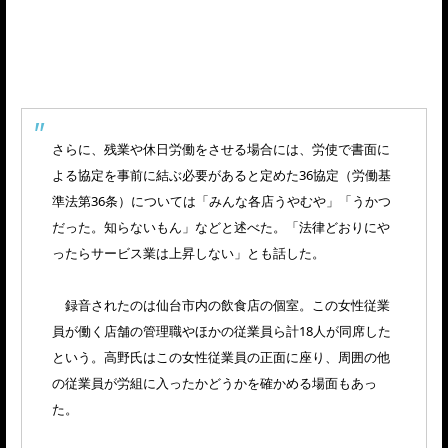
さらに、残業や休日労働をさせる場合には、労使で書面に
よる協定を事前に結ぶ必要があると定めた36協定（労働基
準法第36条）については「みんな各店うやむや」「うかつ
だった。知らないもん」などと述べた。「法律どおりにや
ったらサービス業は上昇しない」とも話した。
録音されたのは仙台市内の飲食店の個室。この女性従業
員が働く店舗の管理職やほかの従業員ら計18人が同席した
という。高野氏はこの女性従業員の正面に座り、周囲の他
の従業員が労組に入ったかどうかを確かめる場面もあっ
た。