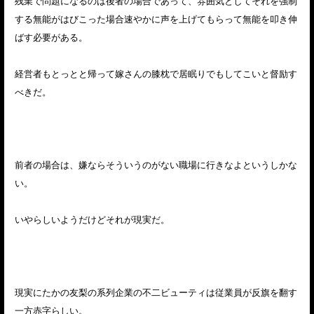
残業で問題になるのは後者の場合であって、雰囲気としてそれを強制
する無能がはびこった場合速やかに声を上げてもらって無能を叩き伸
ばす必要がある。
経営者もとっとと帰って嫁さんの膝枕で居眠りでもしてこいと督励す
べきだ。
前者の場合は、嫌ならそういうのがない職場に行きなよというしかな
い。
いやらしいようだけどそれが現実だ。
現実にたかの友梨の系列企業の不二ビューティは従業員が反旗を翻す
一方赤字らしい。