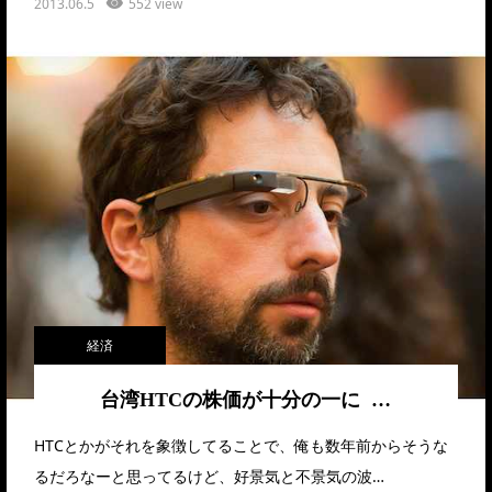
2013.06.5
552 view
経済
台湾HTCの株価が十分の一に …
HTCとかがそれを象徴してることで、俺も数年前からそうな
るだろなーと思ってるけど、好景気と不景気の波…