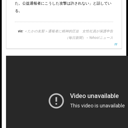
た。公益通報者にこうした攻撃は許されない」と話してい
る。
via:
＜たかの友梨＞通報者に精神的圧迫 女性社員が保護申告
（毎日新聞） – Yahoo!ニュース