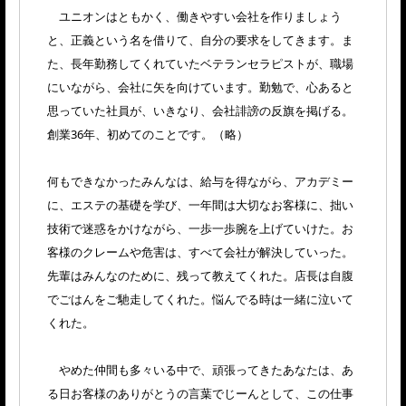
ユニオンはともかく、働きやすい会社を作りましょう
と、正義という名を借りて、自分の要求をしてきます。ま
た、長年勤務してくれていたベテランセラピストが、職場
にいながら、会社に矢を向けています。勤勉で、心あると
思っていた社員が、いきなり、会社誹謗の反旗を掲げる。
創業36年、初めてのことです。（略）
何もできなかったみんなは、給与を得ながら、アカデミー
に、エステの基礎を学び、一年間は大切なお客様に、拙い
技術で迷惑をかけながら、一歩一歩腕を上げていけた。お
客様のクレームや危害は、すべて会社が解決していった。
先輩はみんなのために、残って教えてくれた。店長は自腹
でごはんをご馳走してくれた。悩んでる時は一緒に泣いて
くれた。
やめた仲間も多々いる中で、頑張ってきたあなたは、あ
る日お客様のありがとうの言葉でじーんとして、この仕事