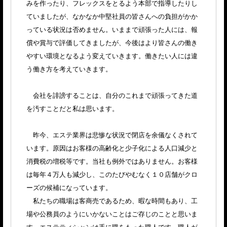
みを作ったり、フレックスをとるよう本部で指導したりし
ていましたが、なかなか中堅社員の皆さんへの負担がかか
っている状況は否めません。いままで頑張った人には、報
償や賞与で評価してきましたが、今後はより皆さんの働き
やすい環境となるよう変えていきます。働きたい人には違
う働き方を考えていきます。
会社を誹謗することは、自分のこれまで頑張ってきた道
を汚すことだと私は思います。
昨今、エステ業界は悲惨な状況で閉店を余儀なくされて
います。原因はお客様の高齢化と少子化による人口減少と
消費税の増税等です。当社も例外ではありません。お客様
は毎年４万人も減少し、このたびやむなく１０店舗がクロ
ーズの候補になっています。
私たちの職場は客商売であるため、暇な時間もあり、工
場や公務員のようにいかないことはご存じのことと思いま
す。エステティシャンは手に職をもった職人です。職人が