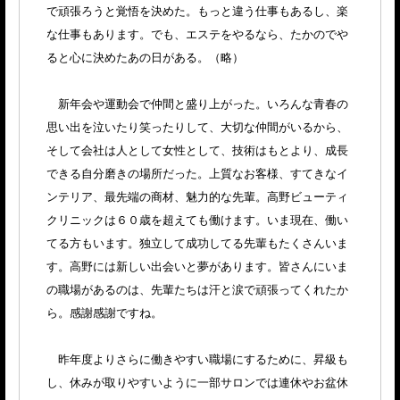
で頑張ろうと覚悟を決めた。もっと違う仕事もあるし、楽
な仕事もあります。でも、エステをやるなら、たかのでや
ると心に決めたあの日がある。（略）
新年会や運動会で仲間と盛り上がった。いろんな青春の
思い出を泣いたり笑ったりして、大切な仲間がいるから、
そして会社は人として女性として、技術はもとより、成長
できる自分磨きの場所だった。上質なお客様、すてきなイ
ンテリア、最先端の商材、魅力的な先輩。高野ビューティ
クリニックは６０歳を超えても働けます。いま現在、働い
てる方もいます。独立して成功してる先輩もたくさんいま
す。高野には新しい出会いと夢があります。皆さんにいま
の職場があるのは、先輩たちは汗と涙で頑張ってくれたか
ら。感謝感謝ですね。
昨年度よりさらに働きやすい職場にするために、昇級も
し、休みが取りやすいように一部サロンでは連休やお盆休