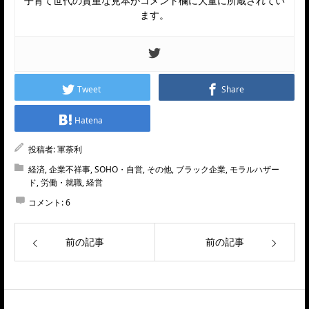
子育て世代の貴重な見本がコメント欄に大量に所蔵されてい
ます。
Tweet
Share
Hatena
投稿者:
軍荼利
経済
,
企業不祥事
,
SOHO・自営
,
その他
,
ブラック企業
,
モラルハザー
ド
,
労働・就職
,
経営
コメント:
6
前の記事
前の記事