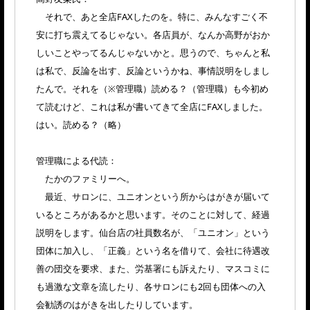
それで、あと全店FAXしたのを。特に、みんなすごく不
安に打ち震えてるじゃない。各店員が、なんか高野がおか
しいことやってるんじゃないかと。思うので、ちゃんと私
は私で、反論を出す、反論というかね、事情説明をしまし
たんで。それを（※管理職）読める？（管理職）も今初め
て読むけど、これは私が書いてきて全店にFAXしました。
はい。読める？（略）
管理職による代読：
たかのファミリーへ。
最近、サロンに、ユニオンという所からはがきが届いて
いるところがあるかと思います。そのことに対して、経過
説明をします。仙台店の社員数名が、「ユニオン」という
団体に加入し、「正義」という名を借りて、会社に待遇改
善の団交を要求、また、労基署にも訴えたり、マスコミに
も過激な文章を流したり、各サロンにも2回も団体への入
会勧誘のはがきを出したりしています。