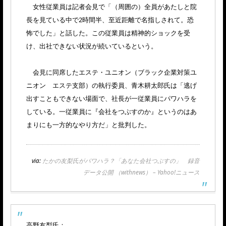
女性従業員は記者会見で「（周囲の）全員があたしと院
長を見ている中で2時間半、至近距離で名指しされて。恐
怖でした」と話した。この従業員は精神的ショックを受
け、出社できない状況が続いているという。
会見に同席したエステ・ユニオン（ブラック企業対策ユ
ニオン エステ支部）の執行委員、青木耕太郎氏は「逃げ
出すこともできない場面で、社長が一従業員にパワハラを
している。一従業員に『会社をつぶすのか』というのはあ
まりにも一方的なやり方だ」と批判した。
via:
たかの友梨氏がパワハラ？「あなた会社つぶすの」 録音
データ公開 （withnews） – Yahoo!ニュース
高野友梨氏：