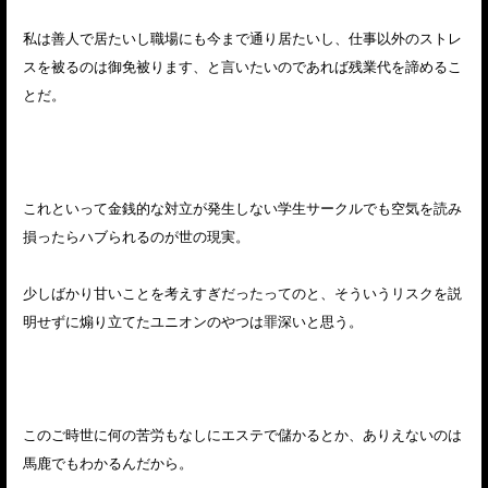
私は善人で居たいし職場にも今まで通り居たいし、仕事以外のストレ
スを被るのは御免被ります、と言いたいのであれば残業代を諦めるこ
とだ。
これといって金銭的な対立が発生しない学生サークルでも空気を読み
損ったらハブられるのが世の現実。
少しばかり甘いことを考えすぎだったってのと、そういうリスクを説
明せずに煽り立てたユニオンのやつは罪深いと思う。
このご時世に何の苦労もなしにエステで儲かるとか、ありえないのは
馬鹿でもわかるんだから。