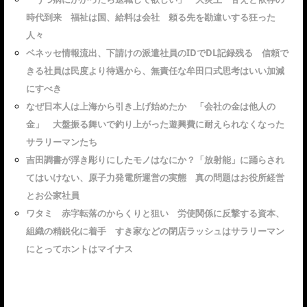
時代到来 福祉は国、給料は会社 頼る先を勘違いする狂った
人々
ベネッセ情報流出、下請けの派遣社員のIDでDL記録残る 信頼で
きる社員は民度より待遇から、無責任な牟田口式思考はいい加減
にすべき
なぜ日本人は上海から引き上げ始めたか 「会社の金は他人の
金」 大盤振る舞いで釣り上がった遊興費に耐えられなくなった
サラリーマンたち
吉田調書が浮き彫りにしたモノはなにか？「放射能」に踊らされ
てはいけない、原子力発電所運営の実態 真の問題はお役所経営
とお公家社員
ワタミ 赤字転落のからくりと狙い 労使関係に反撃する資本、
組織の精鋭化に着手 すき家などの閉店ラッシュはサラリーマン
にとってホントはマイナス