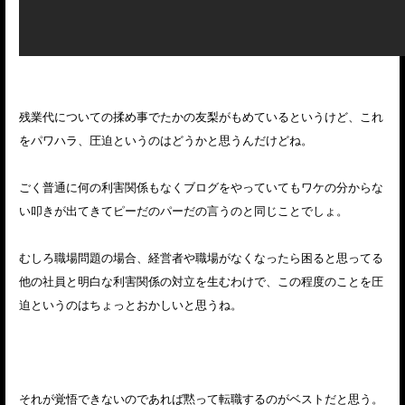
残業代についての揉め事でたかの友梨がもめているというけど、これ
をパワハラ、圧迫というのはどうかと思うんだけどね。
ごく普通に何の利害関係もなくブログをやっていてもワケの分からな
い叩きが出てきてピーだのパーだの言うのと同じことでしょ。
むしろ職場問題の場合、経営者や職場がなくなったら困ると思ってる
他の社員と明白な利害関係の対立を生むわけで、この程度のことを圧
迫というのはちょっとおかしいと思うね。
それが覚悟できないのであれば黙って転職するのがベストだと思う。