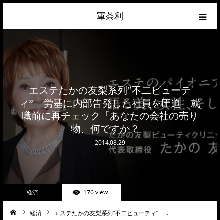
軍荼利
経済
ネトウヨ
エステたかの友梨系列”不二ビューテ
政治
ィ” 労基に内部告発した社員を圧迫 就
職前に再チェック「あなたの会社の売り
ライフハック
物、何ですか？」
2014.08.29
サイトマップ
about
経済
176 view
お問合せ
経済
エステたかの友梨系列”不二ビューティ” …
ーム