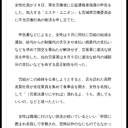
女性社員が２８日、厚生労働省に公益通報者保護の申告を
した。加入する「エステ・ユニオン」も宮城県労働委員会
に不当労働行為の救済を申し立てた。
申告書などによると、女性は５月に同社に労組の結成を
通知、給与からの制服代の天引きや未払い残業代の支払い
などを求めて団交を重ねたが解決せず、労基署に違法な状
況を申告した。仙台労基署は８月５日に違法な給与の減額
分の支払いなどを命ずる是正勧告を行った。
労組がこの経緯を公表しようとすると、店を訪れた高野
友梨社長が全従業員を集めて食事会を開き、女性を名指し
して「（労基法通りにやれば）潰れるよ、うち。潰しても
いいの」などと述べたという。
女性は職場に行けない状況が続いているといい「幹部に
囲まれ名指しで非難され、恐怖以外のなにものでもなかっ