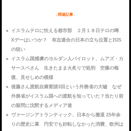
↓関連記事↓
イスラムテロに怯える都市部 ２月１８日テロの噂
Xデーはいつか？ 有志連合の日本の立ち位置とISIS
の狙い
イスラム国捕虜のヨルダン人パイロット、ムアズ・カ
サースベさん 生きたまま火炙りで処刑 空爆の報
復、見せしめの模様
後藤さん渡航自粛要請3回という外務省の大嘘 なぜ
外務省がイスラム国への渡航を知っていた？当たり前
の疑問に沈黙するメディア達
ヴァージンアトランティック、日本から撤退 25年余
りの歴史に幕 円安でも好転しなかった消費、欧州は