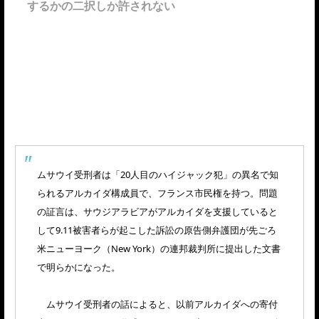
するかの二択しか許されない
ムサウイ受刑者は「20人目のハイジャック犯」の異名で知
られるアルカイダ構成員で、フランス市民権を持つ。問題
の証言は、サウジアラビアがアルカイダを支援していると
して9.11被害者らが起こした訴訟の原告側弁護団が先ごろ
米ニューヨーク（New York）の連邦裁判所に提出した文書
で明らかになった。
ムサウイ受刑者の話によると、以前アルカイダへの寄付