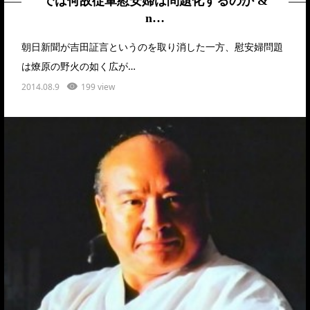
では何故従軍慰安婦は問題化するのか &
n…
朝日新聞が吉田証言というのを取り消した一方、慰安婦問題
は燎原の野火の如く広が…
2014.08.9
199 view