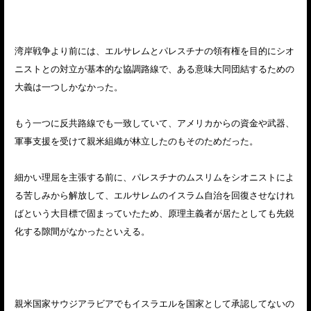
湾岸戦争より前には、エルサレムとパレスチナの領有権を目的にシオ
ニストとの対立が基本的な協調路線で、ある意味大同団結するための
大義は一つしかなかった。
もう一つに反共路線でも一致していて、アメリカからの資金や武器、
軍事支援を受けて親米組織が林立したのもそのためだった。
細かい理屈を主張する前に、パレスチナのムスリムをシオニストによ
る苦しみから解放して、エルサレムのイスラム自治を回復させなけれ
ばという大目標で固まっていたため、原理主義者が居たとしても先鋭
化する隙間がなかったといえる。
親米国家サウジアラビアでもイスラエルを国家として承認してないの