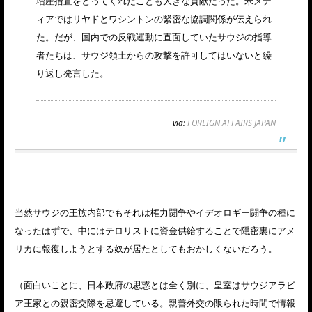
増産措置をとってくれたことも大きな貢献だった。米メデ
ィアではリヤドとワシントンの緊密な協調関係が伝えられ
た。だが、国内での反戦運動に直面していたサウジの指導
者たちは、サウジ領土からの攻撃を許可してはいないと繰
り返し発言した。
via:
FOREIGN AFFAIRS JAPAN
当然サウジの王族内部でもそれは権力闘争やイデオロギー闘争の種に
なったはずで、中にはテロリストに資金供給することで隠密裏にアメ
リカに報復しようとする奴が居たとしてもおかしくないだろう。
（面白いことに、日本政府の思惑とは全く別に、皇室はサウジアラビ
ア王家との親密交際を忌避している。親善外交の限られた時間で情報