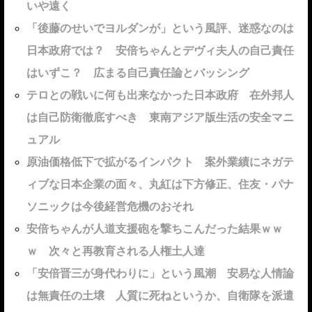
いや遠く
「後藤のせいでヨルダンが」という風評、迷惑なのは
日本政府では？ 安倍ちゃんとデヴィ夫人の自己責任
はいずこ？ 広まる自己責任論とバッシング
テロとの戦いに何も出来なかった日本政府 在外邦人
は自己防衛徹底すべき 東南アジア版生活の安全マニ
ュアル
原油価格低下で拡がるインパクト 案外業績にネガテ
ィブな日本企業の面々、丸紅は下方修正、住友・パナ
ソニックは今後経営危機のおそれ
安倍ちゃんが人道支援砲を撃ちこんだった結果ｗｗ
ｗ 次々と再教育される人権土人達
「安倍晋三が身代わりに」という風潮 安易な人情論
は無責任の土壌 人質に死ねというか、自衛隊を派遣