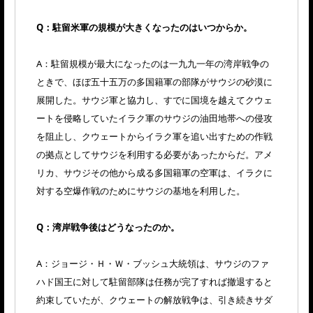
Q：駐留米軍の規模が大きくなったのはいつからか。
A：駐留規模が最大になったのは一九九一年の湾岸戦争の
ときで、ほぼ五十五万の多国籍軍の部隊がサウジの砂漠に
展開した。サウジ軍と協力し、すでに国境を越えてクウェ
ートを侵略していたイラク軍のサウジの油田地帯への侵攻
を阻止し、クウェートからイラク軍を追い出すための作戦
の拠点としてサウジを利用する必要があったからだ。アメ
リカ、サウジその他から成る多国籍軍の空軍は、イラクに
対する空爆作戦のためにサウジの基地を利用した。
Q：湾岸戦争後はどうなったのか。
A：ジョージ・Ｈ・Ｗ・ブッシュ大統領は、サウジのファ
ハド国王に対して駐留部隊は任務が完了すれば撤退すると
約束していたが、クウェートの解放戦争は、引き続きサダ