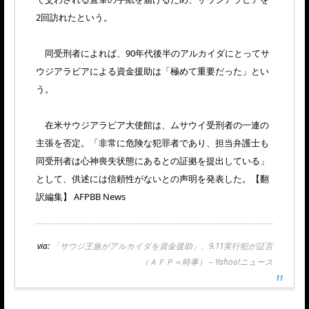
2回訪れたという。
同受刑者によれば、90年代後半のアルカイダにとってサ
ウジアラビアによる資金援助は「極めて重要だった」とい
う。
在米サウジアラビア大使館は、ムサウイ受刑者の一連の
主張を否定。「非常に危険な犯罪者であり、担当弁護士も
同受刑者は心神喪失状態にあるとの証拠を提出している」
として、供述には信頼性がないとの声明を発表した。【翻
訳編集】 AFPBB News
via:
「サウジ王族がアルカイダを資金援助」、9.11実行犯が証言
（ＡＦＰ＝時事） – Yahoo!ニュース