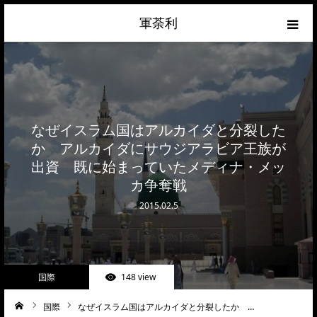
軍荼利
経済
ネトウヨ
なぜイスラム国はアルカイダと分裂した
政治
か アルカイダにサウジアラビア王族が
出資 既に始まっていたメディナ・メッ
ライフハック
カ争奪戦
2015.02.5
サイトマップ
about
国際
148 view
お問合せ
国際
なぜイスラム国はアルカイダと分裂したか …
ーム