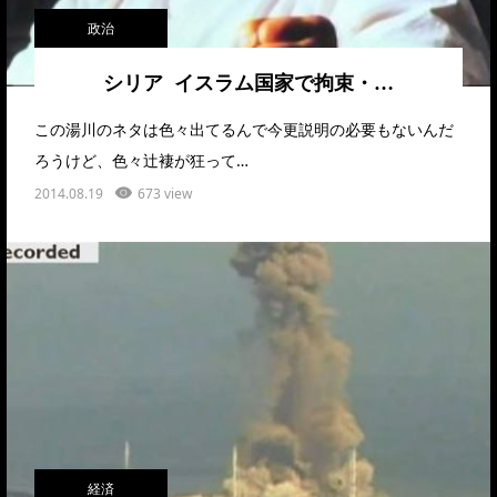
政治
シリア イスラム国家で拘束・…
この湯川のネタは色々出てるんで今更説明の必要もないんだ
ろうけど、色々辻褄が狂って…
2014.08.19
673 view
経済