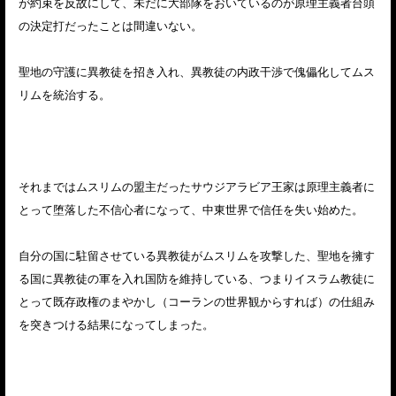
が約束を反故にして、未だに大部隊をおいているのが原理主義者台頭
の決定打だったことは間違いない。
聖地の守護に異教徒を招き入れ、異教徒の内政干渉で傀儡化してムス
リムを統治する。
それまではムスリムの盟主だったサウジアラビア王家は原理主義者に
とって堕落した不信心者になって、中東世界で信任を失い始めた。
自分の国に駐留させている異教徒がムスリムを攻撃した、聖地を擁す
る国に異教徒の軍を入れ国防を維持している、つまりイスラム教徒に
とって既存政権のまやかし（コーランの世界観からすれば）の仕組み
を突きつける結果になってしまった。