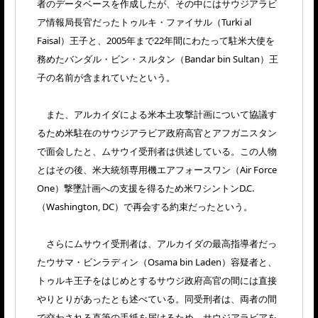
者のデータベースを作成したが、その中にはサウジアラビ
ア情報局長官だったトゥルキ・ファイサル（Turki al
Faisal）王子と、2005年まで22年間にわたって駐米大使を
務めたバンダル・ビン・スルタン（Bandar bin Sultan）王
子の名前が含まれていたという。
また、アルカイダによる米本土攻撃計画について協議す
るため米駐在のサウジアラビア政府高官とアフガニスタン
で面会したと、ムサウイ受刑者は供述している。この人物
とはその後、米大統領専用機エアフォースワン（Air Force
One）撃墜計画への支援を得るため米ワシントンD.C.
（Washington, DC）で再会する約束だったという。
さらにムサウイ受刑者は、アルカイダの最高指導者だっ
たウサマ・ビンラディン（Osama bin Laden）容疑者と、
トゥルキ王子をはじめとするサウジ政府高官の間には直接
やりとりがあったとも述べている。同受刑者は、両者の間
で交わされる直筆の手紙を届けるため、サウジアラビアを