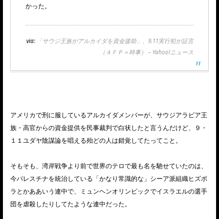
かった。
via:
「サウジ王族がアルカイダを資金援助」、9.11実行犯が証言
（ＡＦＰ＝時事） – Yahoo!ニュース
アメリカで刑に服しているアルカイダメンバーが、サウジアラビア王
族・高官からの資金提供を民事裁判で白状したと言うんだけど、９・
１１ユダヤ陰謀論を唱える殆どの人は錯覚してたってこと。
そもそも、湾岸戦争より前で世界のテロで最も名を馳せていたのは、
今パレスチナを統治している「かなり常識的な」シーア派組織ヒズボ
ラとかああいう連中で、ミュンヘンオリンピックでイスラエルの選手
団を虐殺したりしてたような連中だった。