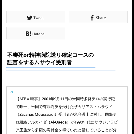
Tweet
Share
Hatena
不審死or精神病院送り確定コースの
証言をするムサウイ受刑者
【AFP＝時事】2001年9月11日の米同時多発テロの実行犯
で唯一、米国で有罪判決を受けたザカリアス・ムサウイ
（Zacarias Moussaoui）受刑者が米弁護士に対し、国際テ
ロ組織アルカイダ（Al-Qaeda）が1990年代にサウジアラビ
ア王族から多額の寄付金を得ていたと話していることが分