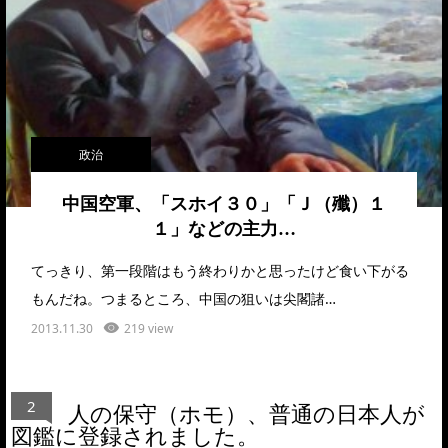
政治
中国空軍、「スホイ３０」「Ｊ（殲）１
１」などの主力…
てっきり、第一段階はもう終わりかと思ったけど食い下がる
もんだね。つまるところ、中国の狙いは尖閣諸…
2013.11.30
219 view
2
人の保守（ホモ）、普通の日本人が
図鑑に登録されました。