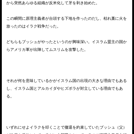
から突然あらゆる組織が反米化して牙を剥き始めた。
この瞬間に原理主義者が台頭する下地を作ったのだし、枯れ藁に火を
放ったのはイラク戦争だった。
どちらもブッシュがやったというのが興味深い。イスラム盟主の国か
らアメリカ軍が出陣してムスリムを攻撃した。
それが何を意味しているかがイスラム国の出現の大きな理由でもある
し、イスラム国とアルカイダやヒズボラが対立している理由でもあ
る。
いずれにせよイラクを叩くことで撤退を約束していたブッシュ（父）