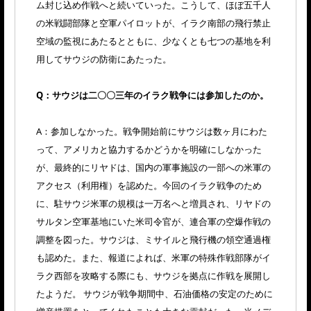
ム封じ込め作戦へと続いていった。こうして、ほぼ五千人
の米戦闘部隊と空軍パイロットが、イラク南部の飛行禁止
空域の監視にあたるとともに、少なくとも七つの基地を利
用してサウジの防衛にあたった。
Q：サウジは二〇〇三年のイラク戦争には参加したのか。
A：参加しなかった。戦争開始前にサウジは数ヶ月にわた
って、アメリカと協力するかどうかを明確にしなかった
が、最終的にリヤドは、国内の軍事施設の一部への米軍の
アクセス（利用権）を認めた。今回のイラク戦争のため
に、駐サウジ米軍の規模は一万名へと増員され、リヤドの
サルタン空軍基地にいた米司令官が、連合軍の空爆作戦の
調整を図った。サウジは、ミサイルと飛行機の領空通過権
も認めた。また、報道によれば、米軍の特殊作戦部隊がイ
ラク西部を攻略する際にも、サウジを拠点に作戦を展開し
たようだ。 サウジが戦争期間中、石油価格の安定のために