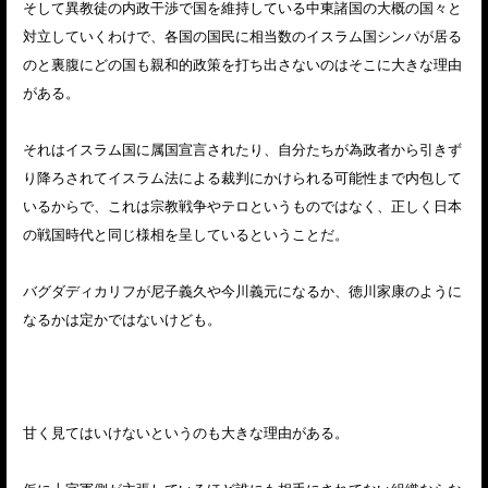
そして異教徒の内政干渉で国を維持している中東諸国の大概の国々と
対立していくわけで、各国の国民に相当数のイスラム国シンパが居る
のと裏腹にどの国も親和的政策を打ち出さないのはそこに大きな理由
がある。
それはイスラム国に属国宣言されたり、自分たちが為政者から引きず
り降ろされてイスラム法による裁判にかけられる可能性まで内包して
いるからで、これは宗教戦争やテロというものではなく、正しく日本
の戦国時代と同じ様相を呈しているということだ。
バグダディカリフが尼子義久や今川義元になるか、徳川家康のように
なるかは定かではないけども。
甘く見てはいけないというのも大きな理由がある。