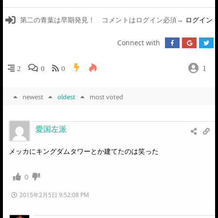
第二の青葉は早期発見！ コメントはログイン必須→
ログイン
Connect with
1
2
0
0
newest
oldest
most voted
愛国左派
メッカにキングダムタワーとか建てたのは笑った
0
2015年2月5日 9:52:08 PM