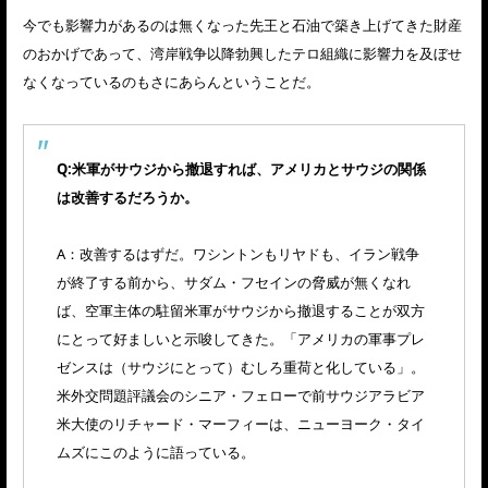
今でも影響力があるのは無くなった先王と石油で築き上げてきた財産
のおかげであって、湾岸戦争以降勃興したテロ組織に影響力を及ぼせ
なくなっているのもさにあらんということだ。
Q:米軍がサウジから撤退すれば、アメリカとサウジの関係
は改善するだろうか。
A：改善するはずだ。ワシントンもリヤドも、イラン戦争
が終了する前から、サダム・フセインの脅威が無くなれ
ば、空軍主体の駐留米軍がサウジから撤退することが双方
にとって好ましいと示唆してきた。「アメリカの軍事プレ
ゼンスは（サウジにとって）むしろ重荷と化している」。
米外交問題評議会のシニア・フェローで前サウジアラビア
米大使のリチャード・マーフィーは、ニューヨーク・タイ
ムズにこのように語っている。