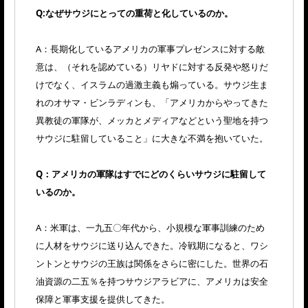
Q:なぜサウジにとっての重荷と化しているのか。
A：長期化しているアメリカの軍事プレゼンスに対する敵
意は、（それを認めている）リヤドに対する反発や怒りだ
けでなく、イスラムの過激主義も煽っている。サウジ生ま
れのオサマ・ビンラディンも、「アメリカからやってきた
異教徒の軍隊が、メッカとメディアなどという聖地を持つ
サウジに駐留していること」に大きな不満を抱いていた。
Q：アメリカの軍隊はすでにどのくらいサウジに駐留して
いるのか。
A：米軍は、一九五〇年代から、小規模な軍事訓練のため
に人材をサウジに送り込んできた。冷戦期になると、ワシ
ントンとサウジの王族は関係をさらに密にした。世界の石
油資源の二五％を持つサウジアラビアに、アメリカは安全
保障と軍事支援を提供してきた。