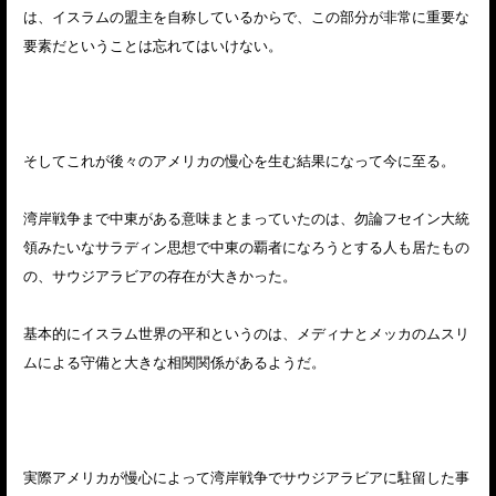
は、イスラムの盟主を自称しているからで、この部分が非常に重要な
要素だということは忘れてはいけない。
そしてこれが後々のアメリカの慢心を生む結果になって今に至る。
湾岸戦争まで中東がある意味まとまっていたのは、勿論フセイン大統
領みたいなサラディン思想で中東の覇者になろうとする人も居たもの
の、サウジアラビアの存在が大きかった。
基本的にイスラム世界の平和というのは、メディナとメッカのムスリ
ムによる守備と大きな相関関係があるようだ。
実際アメリカが慢心によって湾岸戦争でサウジアラビアに駐留した事