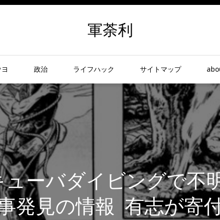
軍荼利
ウヨ
政治
ライフハック
サイトマップ
abo
キューバダイビングで不
事発見の情報 有志が寄