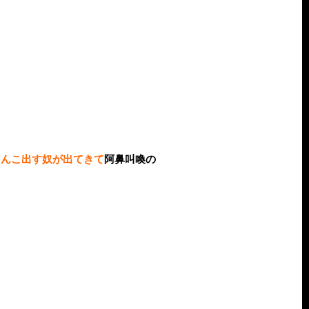
うんこ出す奴が出てきて
阿鼻叫喚の