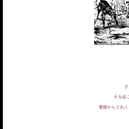
さ
火を起
遭難からどれく