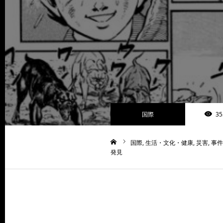
国際
35
国際
生活・文化・健康
災害
事件
ホーム
発見