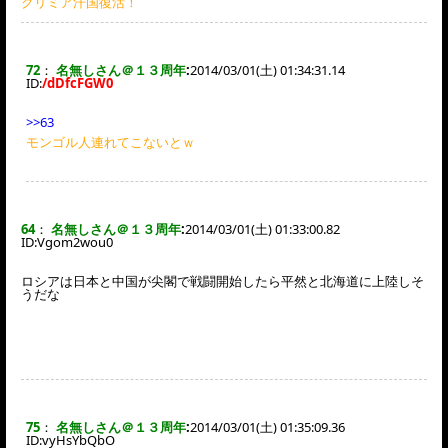
クリミア汗国復活！
72
：
名無しさん＠１３周年
:
2014/03/01(土) 01:34:31.14
ID:
/dDfcFGW0
>>63
モンゴル人連れてこないとｗ
64
：
名無しさん＠１３周年
:
2014/03/01(土) 01:33:00.82
ID:
Vgom2wou0
ロシアは日本と中国が尖閣で戦闘開始したら平然と北海道に上陸しそ
うだな
75
：
名無しさん＠１３周年
:
2014/03/01(土) 01:35:09.36
ID:
vyHsYbQbO