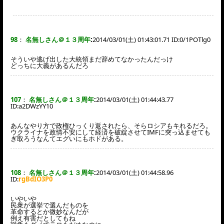
98
：
名無しさん＠１３周年
:
2014/03/01(土) 01:43:01.71 ID:
0/1POTlg0
そういや逃げ出した大統領まだ辞めてなかったんだっけ
どっちに大義があるんだろ
107
：
名無しさん＠１３周年
:
2014/03/01(土) 01:44:43.77
ID:
a2DWzYY10
あんなやり方で政権ひっくり返されたら、そらロシアもキれるだろ。
ウクライナを政情不安にして経済を破綻させてIMFに突っ込ませても
ぎ取ろうなんてエグいにもホドがある。
108
：
名無しさん＠１３周年
:
2014/03/01(土) 01:44:58.96
ID:
rgBdIO3P0
いやいや
民衆が選挙で選んだものを
革命するとか微妙なんだが
例え有害だとしてもね