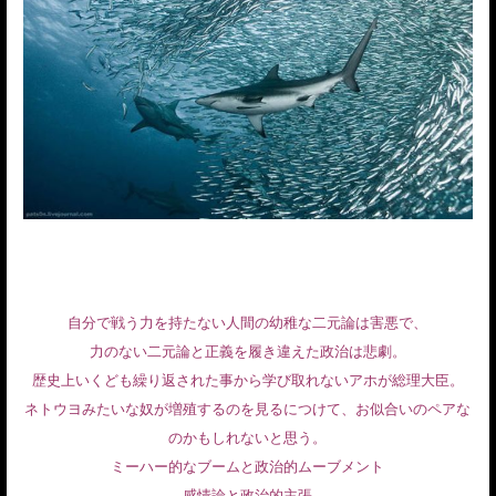
自分で戦う力を持たない人間の幼稚な二元論は害悪で、
力のない二元論と正義を履き違えた政治は悲劇。
歴史上いくども繰り返された事から学び取れないアホが総理大臣。
ネトウヨみたいな奴が増殖するのを見るにつけて、お似合いのペアな
のかもしれないと思う。
ミーハー的なブームと政治的ムーブメント
感情論と政治的主張