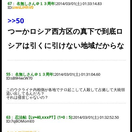
67
：
名無しさん＠１３周年
:
2014/03/01(土) 01:33:14.83
ID:
uwsLiHhV0
>>50
つーかロシア西方区の真下で到底ロ
シアは引くに引けない地域だからな
55
：
名無しさん＠１３周年
:
2014/03/01(土) 01:31:04.60
ID:
sB9HwcW70
このウクライナ内相側が各地でテロ起こして人殺して占拠して大統領
追い出してるんだろ？
それは侵攻じゃないの？
63
：
忍法帖【Lv=40,xxxPT】(1+0：5)
:
2014/03/01(土) 01:32:52.50
ID:
7qBOMomE0