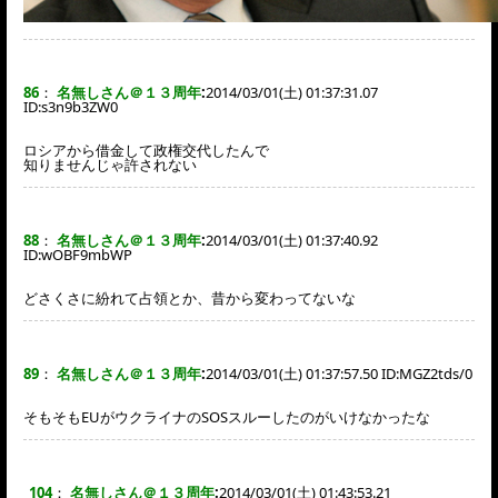
86
：
名無しさん＠１３周年
:
2014/03/01(土) 01:37:31.07
ID:
s3n9b3ZW0
ロシアから借金して政権交代したんで
知りませんじゃ許されない
88
：
名無しさん＠１３周年
:
2014/03/01(土) 01:37:40.92
ID:
wOBF9mbWP
どさくさに紛れて占領とか、昔から変わってないな
89
：
名無しさん＠１３周年
:
2014/03/01(土) 01:37:57.50 ID:
MGZ2tds/0
そもそもEUがウクライナのSOSスルーしたのがいけなかったな
104
：
名無しさん＠１３周年
:
2014/03/01(土) 01:43:53.21