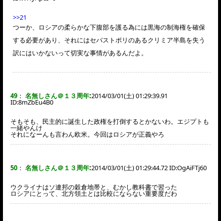
>>21
つーか、ロシアの柔らかな下腹部を護る為には黒海の制海権を確保
する必要があり、それにはセバストポリのあるクリミア半島を失う
訳にはいかないって切実な事情があるんだよ。
49
：
名無しさん＠１３周年
:
2014/03/01(土) 01:29:39.91
ID:
8mZbEu4B0
そもそも、民主的に誕生した政権を打倒するとかないわ。エジプトも
一緒やんけ
それになーんも言わん欧米。今回はロシアが正義やろ
50
：
名無しさん＠１３周年
:
2014/03/01(土) 01:29:44.72 ID:
OgAiFTj60
ウクライナはソ連邦の穀倉地帯と、むかし教科書で習った
ロシアにとって、北方領土とは比較にならない重要度だわ