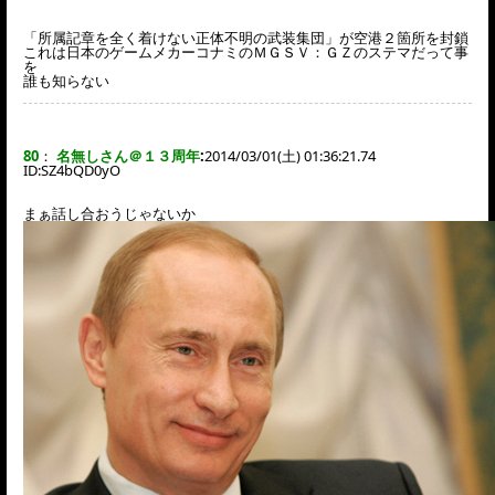
「所属記章を全く着けない正体不明の武装集団」が空港２箇所を封鎖
これは日本のゲームメカーコナミのＭＧＳＶ：ＧＺのステマだって事
を
誰も知らない
80
：
名無しさん＠１３周年
:
2014/03/01(土) 01:36:21.74
ID:
SZ4bQD0yO
まぁ話し合おうじゃないか