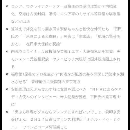
ロシア、ウクライナクーデター政権側の軍基地攻撃か？内戦激
化、空港は占拠封鎖、港湾にロシア軍のミサイル巡洋艦や駆逐艦
などが出現
遠吠えで外交を引っ掻き回す安倍ちゃんと愉快な仲間たち ”百田
氏の「『米軍による大虐殺』」発言は「非常識」「地域の緊張あ
おる」 在日米大使館が反論”
内戦ウクライナ、反政権派が首都キエフ・大統領私邸を掌握、チ
モシェンコ元首相釈放 ヤヌコビッチ大統領は国外脱出阻止され
る
福島第1原発でテロ発生か？”何者かが配管の弁を開閉し汚染水を漏
水させる” 管理能力に疑問符の東京電力
安部総理は天ぷら食わす前に友達を選ぶべき ”ＮＨＫによるケネ
ディ大使へのインタビューに米大使館が難色 百田氏の発言理由
に”
「天ぷら料理がダメならフレンチにすればいいでしょ」袋叩き安
倍ぴょん、２月１７日夜はフランス料理店「オテル・ドゥ・ミク
ニ」 ワインとコース料理楽しむ