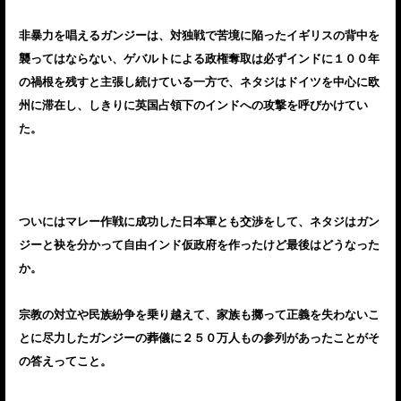
非暴力を唱えるガンジーは、対独戦で苦境に陥ったイギリスの背中を
襲ってはならない、ゲバルトによる政権奪取は必ずインドに１００年
の禍根を残すと主張し続けている一方で、ネタジはドイツを中心に欧
州に滞在し、しきりに英国占領下のインドへの攻撃を呼びかけてい
た。
ついにはマレー作戦に成功した日本軍とも交渉をして、ネタジはガン
ジーと袂を分かって自由インド仮政府を作ったけど最後はどうなった
か。
宗教の対立や民族紛争を乗り越えて、家族も擲って正義を失わないこ
とに尽力したガンジーの葬儀に２５０万人もの参列があったことがそ
の答えってこと。