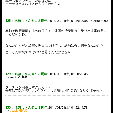
戦争もダメでテロもだめなのに
クーデターはおけとかも良くわからん
125
：
名無しさん＠１３周年
:
2014/03/01(土) 01:49:38.68 ID:
I8B0xkQI0
暴動で政府転覆するのは良くて、外国が治安維持に乗り出す事は悪い
ことなのかね。
なんだかんだと綺麗な理由はつけても、結局は権力闘争なんだから、
とことん衝突すればいいと思うんだけどなｗ
129
：
名無しさん＠１３周年
:
2014/03/01(土) 01:50:20.45
ID:
waBSML8r0
プーチンを刺激しすぎたろ・・・
去年NATOの演習にウクライナも参加した時点でかなりやばかった。
135
：
名無しさん＠１３周年
:
2014/03/01(土) 01:52:44.78
ID:
uwsLiHhV0