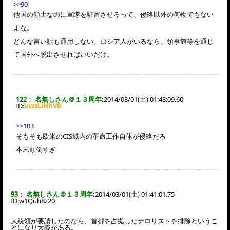
>>90
他国の領土なのに軍隊を駐留させるって、侵略以外の何物でもない
よな。
どんな言い訳も通用しない。ロシア人がいるなら、領事館等を通じ
て国外へ脱出させればいいだけ。
122
：
名無しさん＠１３周年
:
2014/03/01(土) 01:48:09.60
ID:
uwsLiHhV0
>>103
そもそも欧米のCIS域内の革命工作自体が侵略だろ
本末顛倒すぎ
93
：
名無しさん＠１３周年
:
2014/03/01(土) 01:41:01.75
ID:
w1Quh8z20
大統領が要請したのなら、首都を占拠したテロリストを排除というこ
とになり大義がある。