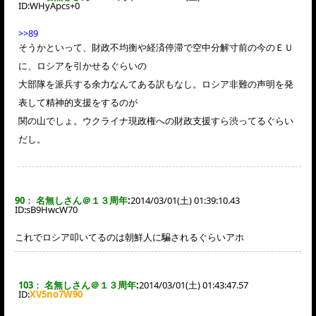
ID:
WHyApcs+0
>>89
そうかといって、財政不均衡や経済停滞で空中分解寸前の今のＥＵ
に、ロシアを引かせるぐらいの
大部隊を派兵する余力なんてある訳もなし。ロシア非難の声明を発
表して精神的支援をするのが
関の山でしょ。ウクライナ現政権への財政支援すら渋ってるぐらい
だし。
90
：
名無しさん＠１３周年
:
2014/03/01(土) 01:39:10.43
ID:
sB9HwcW70
これでロシア叩いてるのは朝鮮人に騙されるぐらいアホ
103
：
名無しさん＠１３周年
:
2014/03/01(土) 01:43:47.57
ID:
XV5no7W90