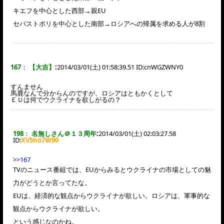
キエフを中心とした西部→親EU
セバストポリを中心とした南部→ロシアへの帰属を求める人が8割
167
：
【大吉】
:
2014/03/01(土) 01:58:39.51 ID:
cnWGZWNY0
すんません
馬鹿なんで分からんのですが、ロシアはともかくとして
ＥＵは何でウクライナを欲しがるの？
198
：
名無しさん＠１３周年
:
2014/03/01(土) 02:03:27.58
ID:
XV5no7W90
>>167
TVのニュース番組では、EUからみるとウクライナの市場としての魅
力がどうとか言ってたな。
EUは、経済的な観点からウクライナが欲しい。ロシアは、軍事的な
観点からウクライナが欲しい。
という感じなのかね。