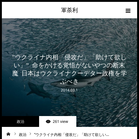
軍荼利
経済
ネトウヨ
”ウクライナ内相「侵攻だ」「助けて欲し
政治
い」” 命をかける覚悟がないやつの断末
魔 日本はウクライナクーデター政権を学
ライフハック
ぶべき
2014.03.1
サイトマップ
about
政治
261 view
お問合せ
政治
”ウクライナ内相「侵攻だ」「助けて欲しい…
ーム