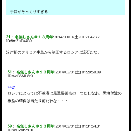
手口がそっくりすぎる
21
：
名無しさん＠１３周年
:
2014/03/01(土) 01:21:42.72
ID:
8mZbEu4B0
沿岸部のクリミア半島から制圧するロシアは流石だな。
51
：
名無しさん＠１３周年
:
2014/03/01(土) 01:29:50.09
ID:
waBSML8r0
>>21
ロシアにとっては不凍港は最重要拠点の一つだしなあ。黒海付近の
権益の確保は当たり前だわな・・・
59
：
名無しさん＠１３周年
:
2014/03/01(土) 01:31:54.31
ID:
WHyApcs+0