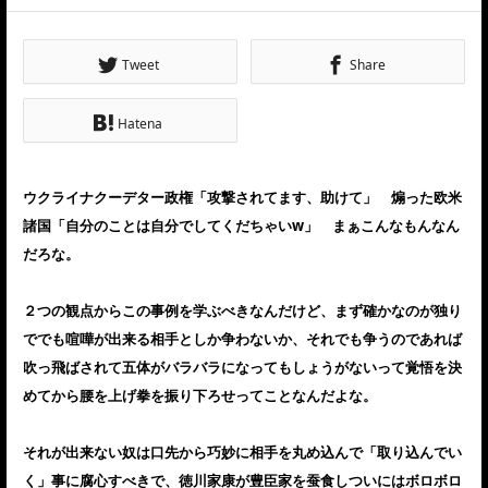
Tweet
Share
Hatena
ウクライナクーデター政権「攻撃されてます、助けて」 煽った欧米
諸国「自分のことは自分でしてくだちゃいw」 まぁこんなもんなん
だろな。
２つの観点からこの事例を学ぶべきなんだけど、まず確かなのが独り
ででも喧嘩が出来る相手としか争わないか、それでも争うのであれば
吹っ飛ばされて五体がバラバラになってもしょうがないって覚悟を決
めてから腰を上げ拳を振り下ろせってことなんだよな。
それが出来ない奴は口先から巧妙に相手を丸め込んで「取り込んでい
く」事に腐心すべきで、徳川家康が豊臣家を蚕食しついにはボロボロ