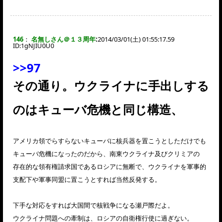
146
：
名無しさん＠１３周年
:
2014/03/01(土) 01:55:17.59
ID:
1gNJIU0U0
>>97
その通り。ウクライナに手出しする
のはキューバ危機と同じ構造、
アメリカ領でらすらないキューバに核兵器を置こうとしただけでも
キューバ危機になったのだから、南東ウクライナ及びクリミアの
存在的な領有権請求国であるロシアに無断で、ウクライナを軍事的
支配下や軍事同盟に置こうとすれば当然反発する。
下手な対応をすれば大国間で核戦争になる瀬戸際だよ。
ウクライナ問題への牽制は、ロシアの自衛権行使に過ぎない。