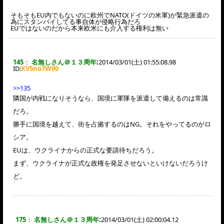
そもそもEU内でもないのに欧州でNATO(ドイツの米軍)が緊急派遣の
為にスタンバイしてる事自体が侵略行為だろ
EUではないのだから本来欧米にも介入する権利は無い
145
：
名無しさん＠１３周年
:
2014/03/01(土) 01:55:08.98
ID:
XV5no7W90
>>135
隣国が内戦になりそうなら、国境に軍隊を派遣して備えるのは常識
だろ。
勝手に国境を越えて、街を占拠するのはNG。それをやってるのがロ
シア。
EUは、ウクライナからの正式な要請待ちだろう。
まず、ウクライナが正式な政権を発足させないといけないだろうけ
ど。
175
：
名無しさん＠１３周年
:
2014/03/01(土) 02:00:04.12