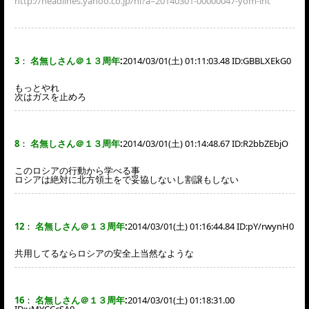
http://headlines.yahoo.co.jp/hl?a=20140301-00000047-yom-int
3
：
名無しさん＠１３周年
:
2014/03/01(土) 01:11:03.48 ID:
GBBLXEkG0
もっとやれ
次はガスを止めろ
8
：
名無しさん＠１３周年
:
2014/03/01(土) 01:14:48.67 ID:
R2bbZEbjO
このロシアの行動から学べる事
ロシアは絶対に北方領土をで妥協しないし割譲もしない
12
：
名無しさん＠１３周年
:
2014/03/01(土) 01:16:44.84 ID:
pY/rwynH0
共用してるならロシアの安全上当然なような
16
：
名無しさん＠１３周年
:
2014/03/01(土) 01:18:31.00
ID:
uMYCCcSA0