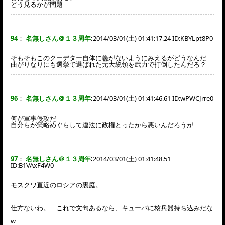
どう見るかが問題
94
：
名無しさん＠１３周年
:
2014/03/01(土) 01:41:17.24 ID:
KBYLpt8P0
そもそもこのクーデター自体に義がないようにみえるがどうなんだ
曲がりなりにも選挙で選ばれた元大統領を武力で打倒したんだろ？
96
：
名無しさん＠１３周年
:
2014/03/01(土) 01:41:46.61 ID:
wPWCJrre0
何が軍事侵攻だ
自分らが策略めぐらして違法に政権とったから悪いんだろうが
97
：
名無しさん＠１３周年
:
2014/03/01(土) 01:41:48.51
ID:
B1VAxF4W0
モスクワ直近のロシアの裏庭。
仕方ないわ。 これで文句あるなら、キューバに核兵器持ち込みだな
w