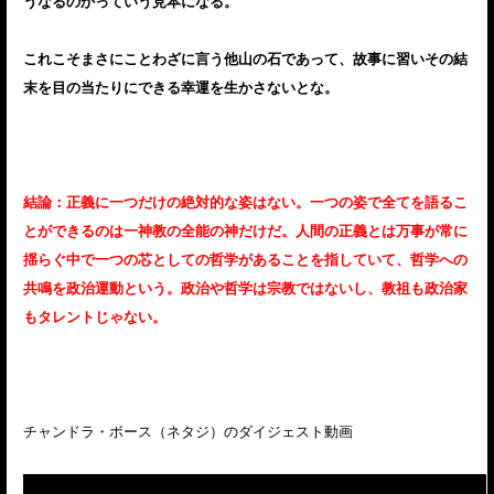
うなるのかっていう見本になる。
これこそまさにことわざに言う他山の石であって、故事に習いその結
末を目の当たりにできる幸運を生かさないとな。
結論：正義に一つだけの絶対的な姿はない。一つの姿で全てを語るこ
とができるのは一神教の全能の神だけだ。人間の正義とは万事が常に
揺らぐ中で一つの芯としての哲学があることを指していて、哲学への
共鳴を政治運動という。政治や哲学は宗教ではないし、教祖も政治家
もタレントじゃない。
チャンドラ・ボース（ネタジ）のダイジェスト動画