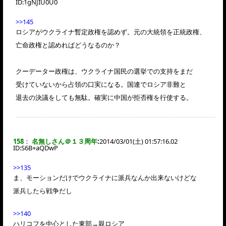
ID:
1gNJIU0U0
>>145
ロシアがウクライナ暫定政権を認めず。元の大統領を正統政権、
亡命政権と認めればどうなるのか？
クーデーター政権は、ウクライナ国民の選挙での支持をまだ
受けていないから占領の口実になる。国連でロシア非難と
退去の決議をしても無駄。確実に中国が拒否権を行使する。
158
：
名無しさん＠１３周年
:
2014/03/01(土) 01:57:16.02
ID:
S6B+aQDwP
>>135
ま、モーションだけでウクライナに派兵なんか出来ないけどな
派兵したら戦争だし
>>140
ハリコフを中心とした東部→親ロシア