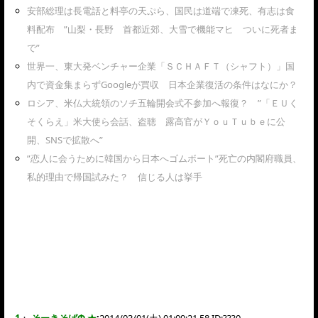
安部総理は長電話と料亭の天ぷら、国民は道端で凍死、有志は食
料配布 ”山梨・長野 首都近郊、大雪で機能マヒ ついに死者ま
で”
世界一、東大発ベンチャー企業「ＳＣＨＡＦＴ（シャフト）」国
内で資金集まらずGoogleが買収 日本企業復活の条件はなにか？
ロシア、米仏大統領のソチ五輪開会式不参加へ報復？ ”「ＥＵく
そくらえ」米大使ら会話、盗聴 露高官がＹｏｕＴｕｂｅに公
開、SNSで拡散へ”
”恋人に会うために韓国から日本へゴムボート”死亡の内閣府職員、
私的理由で帰国試みた？ 信じる人は挙手
1
：
そーきそばΦ ★
:
2014/03/01(土) 01:09:21.58 ID:
???0