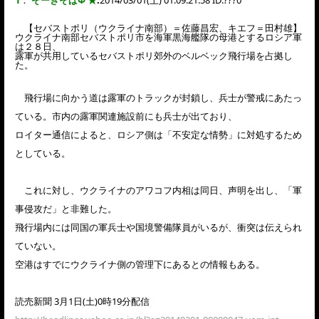
【セバストポリ（ウクライナ南部）＝佐藤昌宏、キエフ＝田村雄】
ウクライナ南部セバストポリ市を海軍黒海艦隊の母港とするロシア軍
は２８日、
露軍が共用しているセバストポリ郊外のベルベック飛行場を占拠し
た。
飛行場に向かう道は露軍のトラックが封鎖し、兵士が警戒にあたっ
ている。市内の露軍関連施設前にも兵士が出ており、
ロイター通信によると、ロシア側は「不安定な情勢」に対処するため
としている。
これに対し、ウクライナのアワコフ内相は同日、声明を出し、「軍
事侵攻だ」と非難した。
飛行場内には同国の軍兵士や国境警備隊員がいるが、衝突は伝えられ
ていない。
空港はすでにウクライナ側の管理下にあるとの情報もある。
読売新聞 3月1日(土)0時19分配信