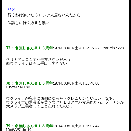
>>64
行くわけ無いだろ ロシア人居ないんだから
保護しに行く必要も無い
73
：
名無しさん＠１３周年
:
2014/03/01(土) 01:34:39.87 ID:
yP/dX4k20
クリミアはロシアが手放さないだろう
西ウクライナは今は手出しできない
78
：
名無しさん＠１３周年
:
2014/03/01(土) 01:35:40.00
ID:
waBSML8r0
ウクライナが完全に西側になったらクレムリンもやばいしなあ。
ウクライナの過激派を焚きつけたＥＵとオバマ馬鹿だろ。プーチンが
大スラブ主義者ってこと忘れてたのか。
79
：
名無しさん＠１３周年
:
2014/03/01(土) 01:36:07.42
ID:
dVVS14oH0