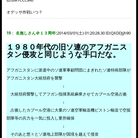
オデッサ作戦いつ？
19
：
名無しさん＠１３周年
:
2014/03/01(土) 01:20:28.30 ID:
QXDDJjh90
１９８０年代の旧ソ連のアフガニス
タン侵攻と同じような手口だな。
アフガニスタンに派遣中のソ連軍事顧問団にまぎれたソ連特殊部隊が
アフガニスタン大統領府を襲撃
↓
大統領府襲撃してアフガン指揮系統麻痺させてカブール空港占拠
↓
占拠したカブール空港に大量のソ連空軍輸送機ピストン輸送で空挺
部隊等の兵力を一気に投入し要所確保
↓
そのあと悠々とソ連地上部隊が国境を越えて侵攻