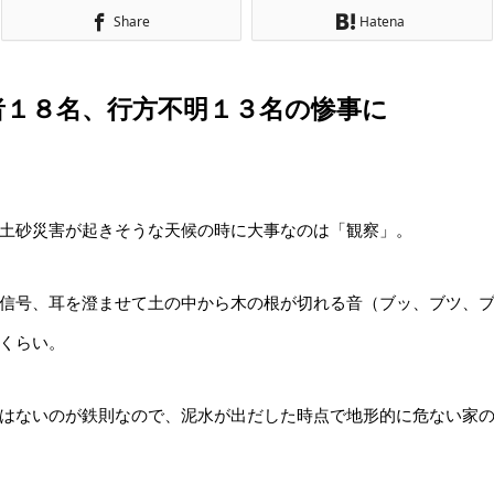
Share
Hatena
者１８名、行方不明１３名の惨事に
土砂災害が起きそうな天候の時に大事なのは「観察」。
信号、耳を澄ませて土の中から木の根が切れる音（ブッ、ブツ、
くらい。
はないのが鉄則なので、泥水が出だした時点で地形的に危ない家