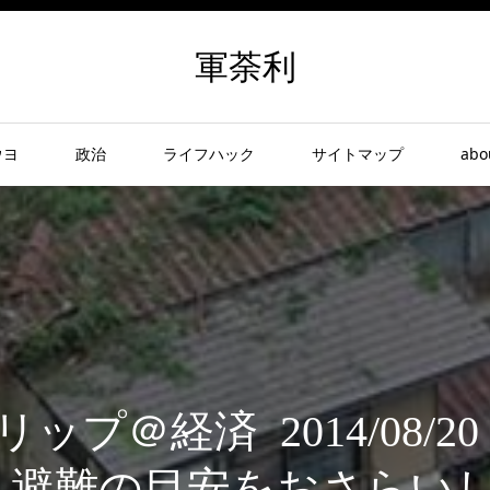
軍荼利
ウヨ
政治
ライフハック
サイトマップ
abo
ップ＠経済 2014/08/2
 避難の目安をおさらい