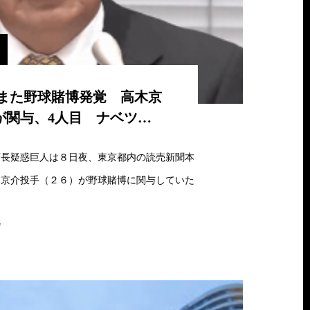
また野球賭博発覚 高木京
が関与、4人目 ナベツ…
百長疑惑巨人は８日夜、東京都内の読売新聞本
木京介投手（２６）が野球賭博に関与していた
w