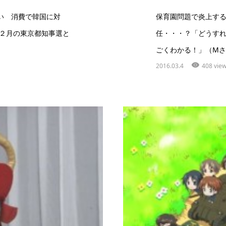
い 消費で韓国に対
保育園問題で炎上す
年２月の東京都知事選と
任・・・？「どうす
ごくわかる！」（Mさ
2016.03.4
408 vie