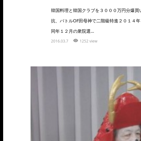
韓国料理と韓国クラブを３０００万円分爆買
抗、バトルOF田母神で二階級特進２０１４
同年１２月の衆院選…
2016.03.7
1252 view