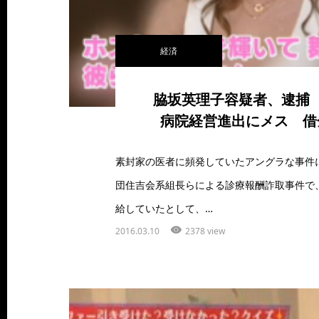
経済
脇坂英理子容疑者、逮捕
病院経営進出にメス 借
素封家の医者に頻発していたアングラな事件
団住吉会系組長らによる診療報酬詐取事件で
給していたとして、…
2016.03.10
2378 view