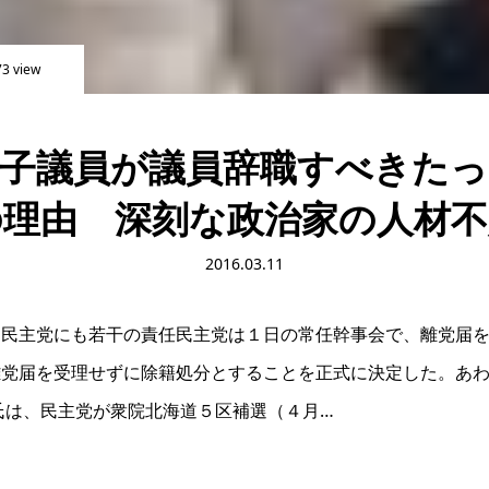
73 view
貴子議員が議員辞職すべきたっ
の理由 深刻な政治家の人材不
2016.03.11
た民主党にも若干の責任民主党は１日の常任幹事会で、離党届
離党届を受理せずに除籍処分とすることを正式に決定した。あ
氏は、民主党が衆院北海道５区補選（４月…