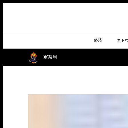
経済
ネト
軍荼利