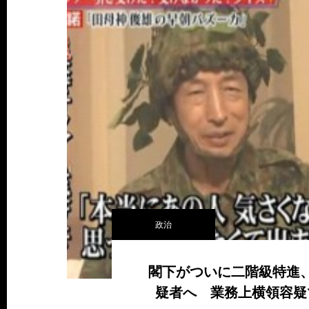
政治
閣下がついに二階級特進
疑者へ 業務上横領容疑