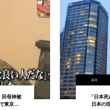
経済
、田母神被
「日本死
で東京…
日本の