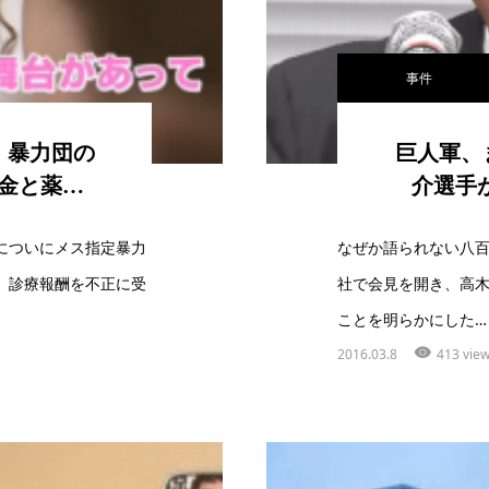
事件
 暴力団の
巨人軍、
金と薬…
介選手
についにメス指定暴力
なぜか語られない八
、診療報酬を不正に受
社で会見を開き、高
ことを明らかにした…
2016.03.8
413 vie