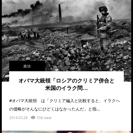
政治
オバマ大統領「ロシアのクリミア併合と
米国のイラク問…
#オバマ大統領 は「クリミア編入と比較すると、イラクへ
の侵略がそんなにひどくはなかったんだ」と指…
2014.03.28
556 view