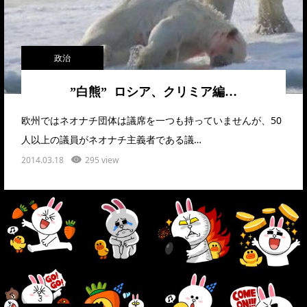
政治
”白熊” ロシア、クリミア編…
欧州ではネオナチ団体は議席を一つも持っていませんが、50
人以上の議員がネオナチ主義者である議…
2014.03.18
295 view