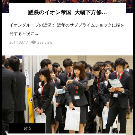
蹉跌のイオン帝国 大幅下方修…
イオングループの近況： 近年のサブプライムショックに端を
発する不況に…
2014.03.17
293 view
経済