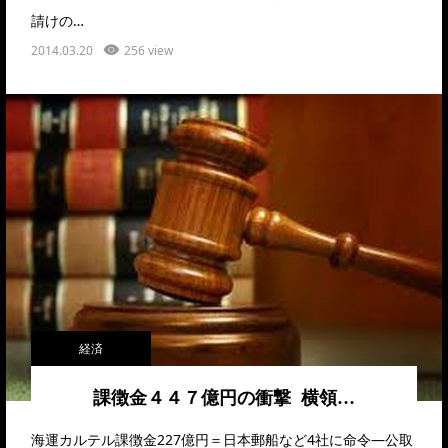
請けの…
2014.03.20
256 view
経済
課徴金４４７億円の衝撃 横領…
海運カルテル課徴金227億円＝日本郵船など4社に命令―公取