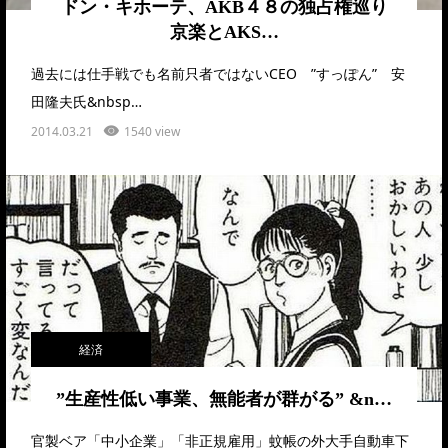
ドン・キホーテ、AKB４８の独占権巡り
京楽とAKS…
過去には仕手戦でも名前只者ではないCEO ”すっぽん” 安
田隆夫氏&nbsp…
2014.03.21
1540 view
経済
”生産性低い事業、無能者が群がる” &n…
官製ベア「中小企業」「非正規雇用」蚊帳の外大手自動車下