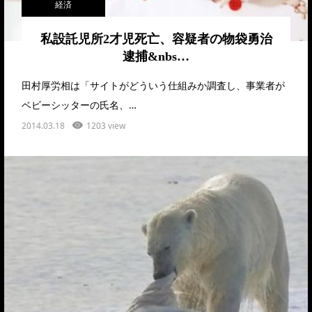
経済
私設託児所2才児死亡、容疑者の物袋勇治
逮捕&nbs…
田村厚労相は「サイトがどういう仕組みか調査し、事業者が
ベビーシッターの氏名、…
2014.03.18
1203 view