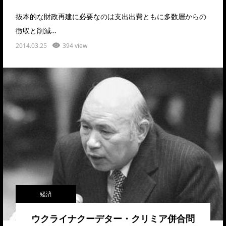
抜本的な財政再建に必要なのは支出出費ともに多数層からの
徴収と削減…
2014.03.25
394 view
経済
ウクライナクーデター・クリミア併合問