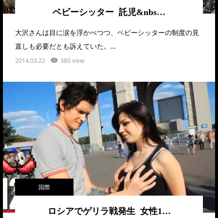
ベビーシッター 託児&nbs…
大沢さんは目に涙を浮かべつつ、ベビーシッターの制度の見
直しも必要だとも訴えていた。…
2014.03.22
380 view
国際
ロシアでゲリラ戦発生 女性1…