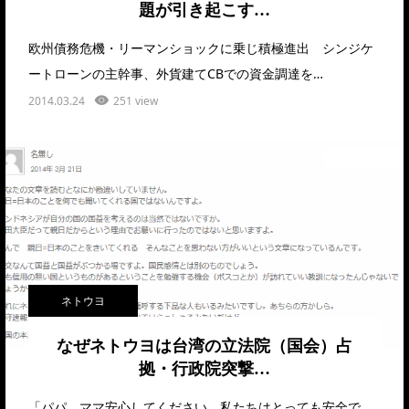
題が引き起こす…
欧州債務危機・リーマンショックに乗じ積極進出 シンジケ
ートローンの主幹事、外貨建てCBでの資金調達を…
2014.03.24
251 view
ネトウヨ
なぜネトウヨは台湾の立法院（国会）占
拠・行政院突撃…
「パパ、ママ安心してください。私たちはとっても安全で