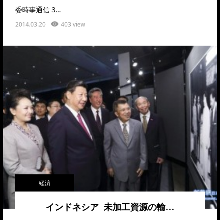
委時事通信 3…
2014.03.20
403 view
経済
インドネシア 未加工資源の輸…