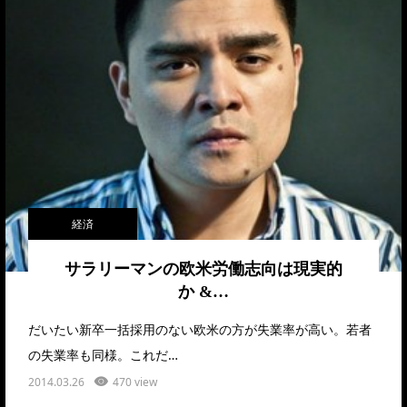
経済
サラリーマンの欧米労働志向は現実的
か &…
だいたい新卒一括採用のない欧米の方が失業率が高い。若者
の失業率も同様。これだ…
2014.03.26
470 view