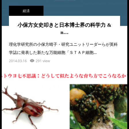
経済
小保方女史叩きと日本博士界の科学力 &
n…
理化学研究所の小保方晴子・研究ユニットリーダーらが英科
学誌に発表した新たな万能細胞「ＳＴＡＰ細胞…
2014.03.16
291 view