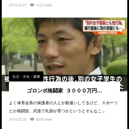
2014.03.27
1222 view
生活・文化・健康
ゴロンボ格闘家 ３０００万円…
よく体育会系の保護者の人とか勘違いしてるけど、スポーツ
とか格闘技、武道で礼節が育つかというとそんなこ…
2014.03.26
2639 view