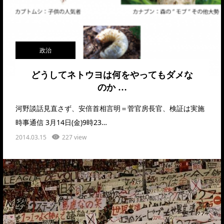
政治
どうしてネトウヨは何をやってもダメな
のか …
河野談話見直さず、安倍首相言明＝菅官房長官、検証は実施
時事通信 3月14日(金)9時23…
2014.03.15
227 view