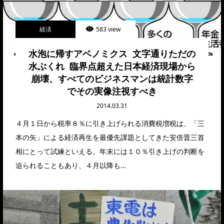
経済
583 view
水泡に帰すアベノミクス 文字通りただの
水ぶくれ 臨界点超えた日本経済現場から
崩壊、すべてのビジネスマンは統計数字
でその実像注視すべき
2014.03.31
４月１日から税率８％に引き上げられる消費税増税は、「三
本の矢」による経済再生を最優先課題としてきた安倍晋三首
相にとって試練といえる。年末には１０％引き上げの判断を
迫られることもあり、４月以降も…