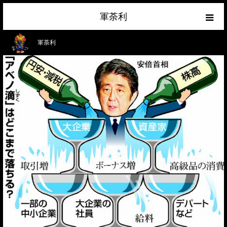
軍荼利
経済
軍荼利
ネトウヨ
政治
ライフハック
サイトマップ
about
お問合せ