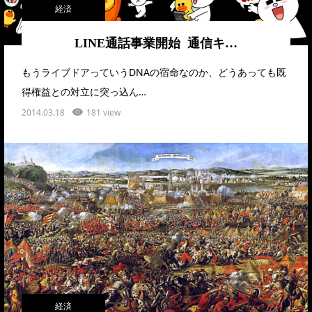
経済
LINE通話事業開始 通信キ…
もうライブドアっていうDNAの宿命なのか、どうあっても既
得権益との対立に突っ込ん…
2014.03.18
181 view
経済