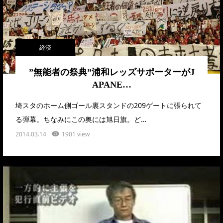
経済
”無能者の祭典”浦和レッズサポーターがJ
APANE…
埼スタのホーム側ゴール裏スタンドの209ゲートに張られて
る弾幕。ちなみにこの奥には旭日旗。ど…
2014.03.14
1901 view