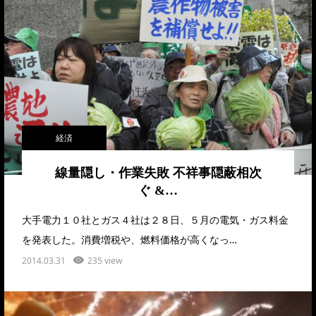
経済
線量隠し・作業失敗 不祥事隠蔽相次
ぐ &…
大手電力１０社とガス４社は２８日、５月の電気・ガス料金
を発表した。消費増税や、燃料価格が高くなっ…
2014.03.31
235 view