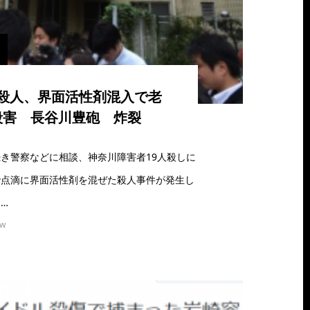
殺人、界面活性剤混入で老
殺害 長谷川豊砲 炸裂
き警察などに相談、神奈川障害者19人殺しに
で点滴に界面活性剤を混ぜた殺人事件が発生し
…
ew