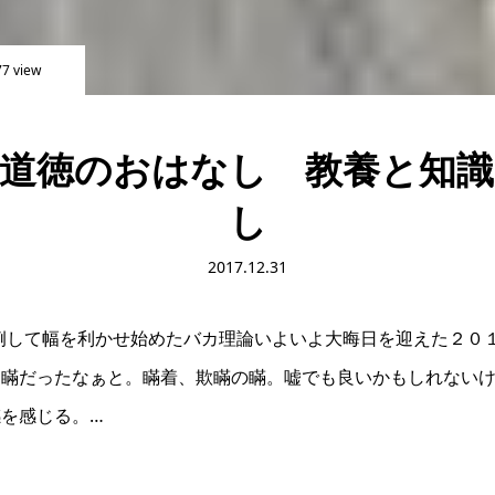
77 view
道徳のおはなし 教養と知
し
2017.12.31
比例して幅を利かせ始めたバカ理論いよいよ大晦日を迎えた２０
て瞞だったなぁと。瞞着、欺瞞の瞞。嘘でも良いかもしれない
を感じる。…