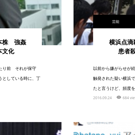
芸能
本株 強姦
横浜点滴
本文化
患者
たり前 それが保守
以前から嫌がらせが続
うとしている時に、丁
触発された疑い横浜
たと言うけど、頻度を
2016.09.24
684 vi