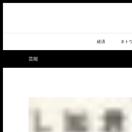
経済
ネト
芸能