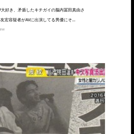
V大好き、矛盾したキチガイの脳内冨田真由さ
友宏容疑者がAVに出演してる男優にそ…
iew