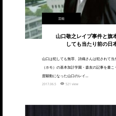
芸能
山口敬之レイプ事件と旗
しても当たり前の日
山口は犯しても無罪、詩織さんは犯されて当
（ホモ）の基本加計学園・森友の記事を書こ
度騒動になった山口のレイ…
2017.06.5
521 view