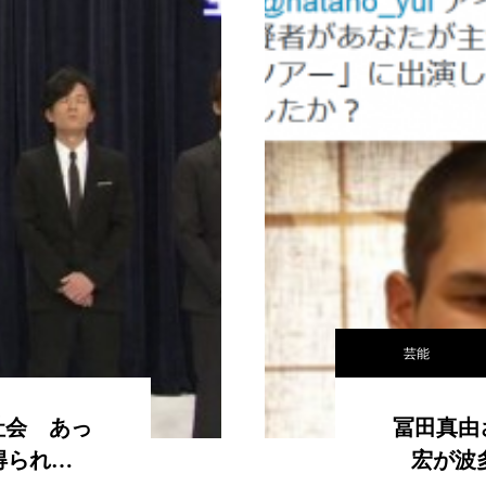
芸能
社会 あっ
冨田真由
得られ…
宏が波