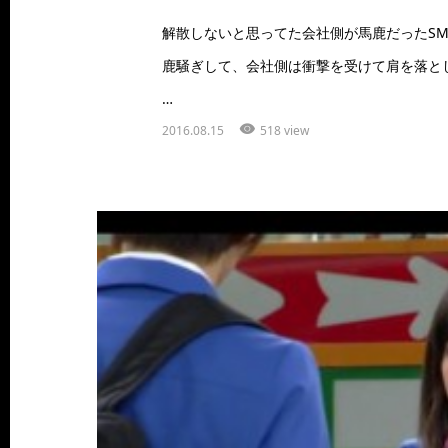
解散しないと思ってた会社側が馬鹿だったSM
鹿騒ぎして、会社側は衝撃を受けて肩を落と
…
2016.08.15
518 view