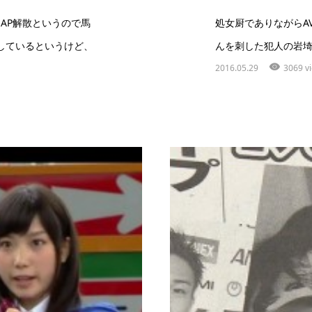
AP解散というので馬
処女厨でありながらA
しているというけど、
んを刺した犯人の岩埼
2016.05.29
3069 v