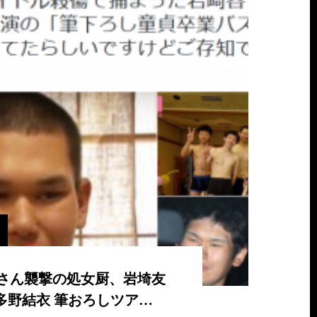
さん襲撃の処女厨、岩埼友
多野結衣 筆おろしツア…