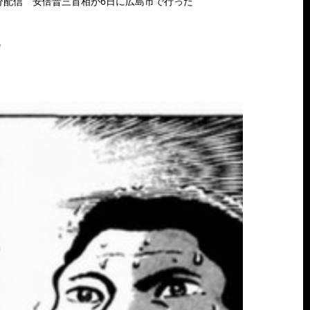
時35分配信 安倍晋三首相が6日に広島市で行った
w