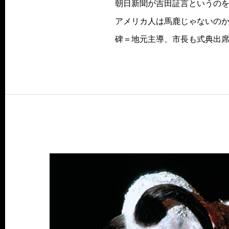
朝日新聞が吉田証言というの
アメリカ人は馬鹿じゃないの
碑＝地元主導、市長も式典出席