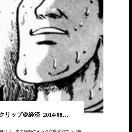
リップ＠経済 2014/08…
で前引け、米大統領のイラク空爆承認で下げ幅