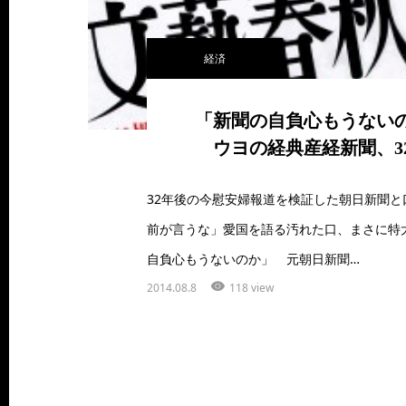
経済
「新聞の自負心もうない
ウヨの経典産経新聞、3
32年後の今慰安婦報道を検証した朝日新聞と
前が言うな」愛国を語る汚れた口、まさに特
自負心もうないのか」 元朝日新聞…
2014.08.8
118 view