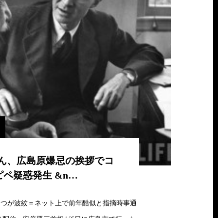
ん、広島原爆忌の挨拶でコ
ピペ疑惑発生 &n…
さつが波紋＝ネット上で前年酷似と指摘時事通