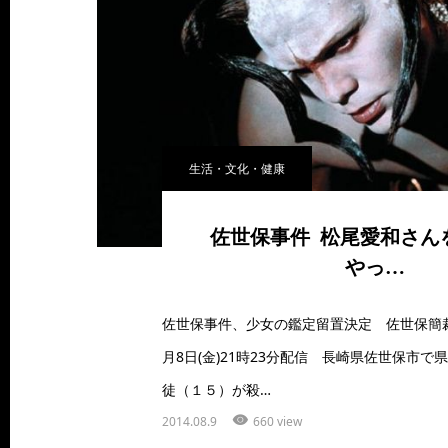
生活・文化・健康
佐世保事件 松尾愛和さん
やっ…
佐世保事件、少女の鑑定留置決定 佐世保簡裁
月8日(金)21時23分配信 長崎県佐世保市
徒（１５）が殺…
2014.08.9
660 view