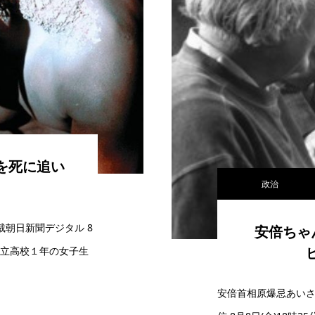
を死に追い
政治
朝日新聞デジタル 8
安倍ちゃ
で県立高校１年の女子生
安倍首相原爆忌あい