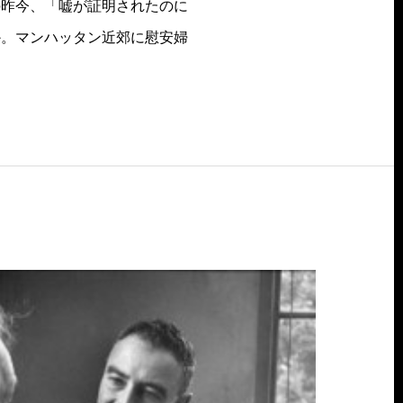
の昨今、「嘘が証明されたのに
か。マンハッタン近郊に慰安婦