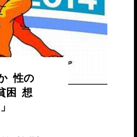
か 性の
貧困 想
り」