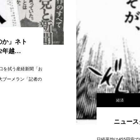
のか」ネト
2年越…
口を拭う産経新聞「お
大ブーメラン「記者の
経済
ニュースク
日経平均は455円安