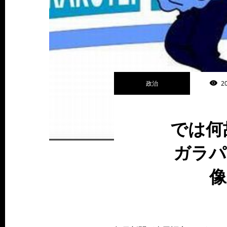
政治
2
では何
ガラパ
像