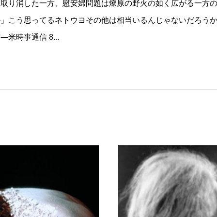
を取り消した一方、慰安婦問題は燎原の野火の如く広がる一方
か」こう思ってるネトウヨその他は相当いるんじゃないだろう
―米時事通信 8…