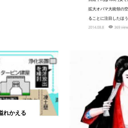
拡大オバマ大統領の
ることに注目したほう
2014.08.8
369 vie
溢れかえる