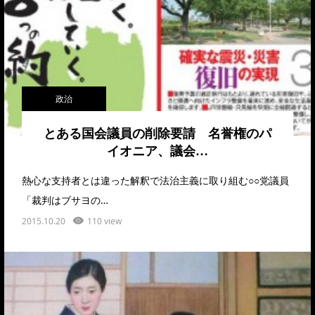
政治
とある国会議員の削除要請 名誉権のパ
イオニア、議会…
熱心な支持者とは違った解釈で法治主義に取り組む○○党議員
「裁判はブサヨの…
2015.10.20
110 view