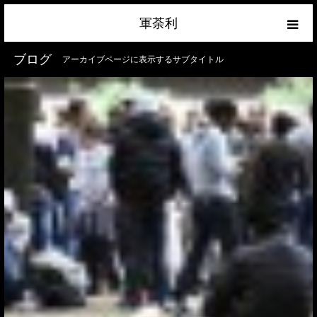
軍荼利
ブログ
アーカイブページに表示するサブタイトル
経済
ネトウヨ
政治
ライフハック
サイトマップ
about
お問合せ