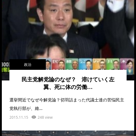
政治
民主党解党論のなぜ？ 溶けていく左
翼、死に体の労働…
選挙間近でなぜ今解党論？切羽詰まった代議士達の苦悩民主
党執行部が、維…
2015.11.15
248 view