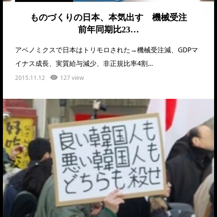
ものづくりの日本、本気出す 機械受注
前年同期比23…
アベノミクスで日本はトリモロされた→機械受注減、GDPマ
イナス成長、実質給与減少、非正規比率4割…
2015.11.12
127 view