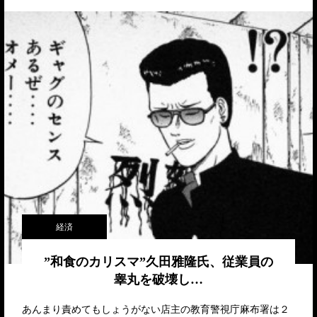
経済
”和食のカリスマ”久田雅隆氏、従業員の
睾丸を破壊し…
あんまり責めてもしょうがない店主の教育警視庁麻布署は２