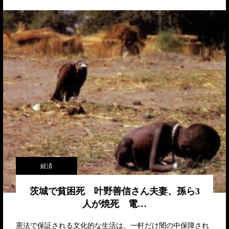
経済
茨城で貧困死 叶野善信さん夫妻、孫ら3
人が焼死 電…
憲法で保証される文化的な生活は、一軒だけ闇の中保障され