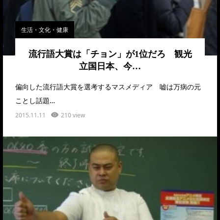
生活・文化・健康
流行語大賞は「チョン」が1位だろ 観光
立国日本、今…
偏向した流行語大賞を選考するマスメディア 嘘は万病の元
ことし話題…
2015.11.11
210 view