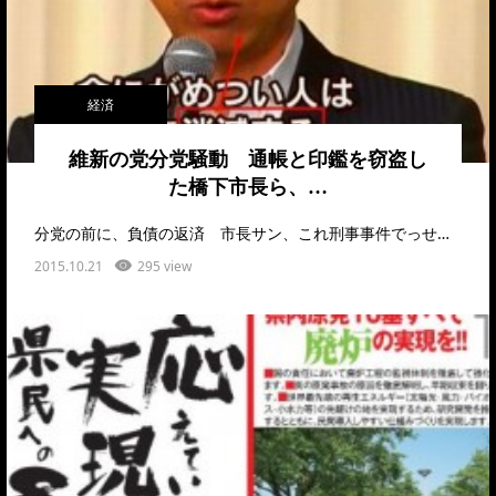
経済
維新の党分党騒動 通帳と印鑑を窃盗し
た橋下市長ら、…
分党の前に、負債の返済 市長サン、これ刑事事件でっせ…
2015.10.21
295 view