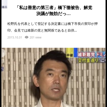
「私は善意の第三者」橋下徹被告、解党
決議が無効だっ…
松野氏を代表として登記する決定書には橋下市長の実印が押
印、会見では維新の党と無関係であると自供…
2015.10.31
201 view