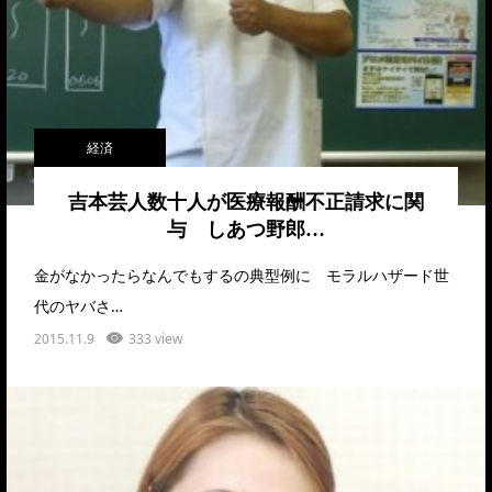
経済
吉本芸人数十人が医療報酬不正請求に関
与 しあつ野郎…
金がなかったらなんでもするの典型例に モラルハザード世
代のヤバさ…
2015.11.9
333 view