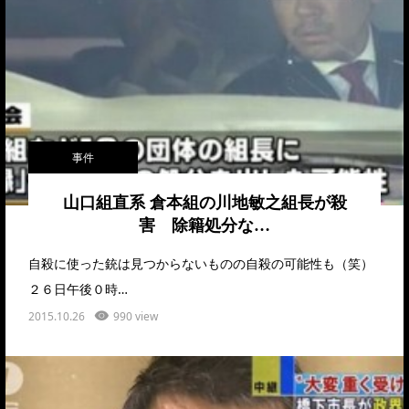
事件
山口組直系 倉本組の川地敏之組長が殺
害 除籍処分な…
自殺に使った銃は見つからないものの自殺の可能性も（笑）
２６日午後０時…
2015.10.26
990 view