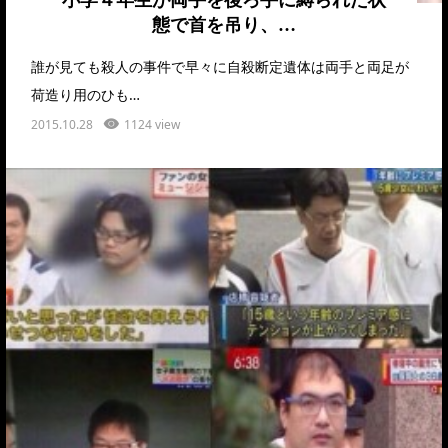
小学４年生が両手を後ろ手に縛られた状
態で首を吊り、…
誰が見ても殺人の事件で早々に自殺断定遺体は両手と両足が
荷造り用のひも…
2015.10.28
1124 view