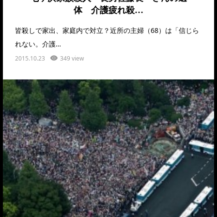
体 介護疲れ殺…
皆殺しで家出、家庭内で対立？近所の主婦（68）は「信じら
れない。介護…
2015.10.23
349 view