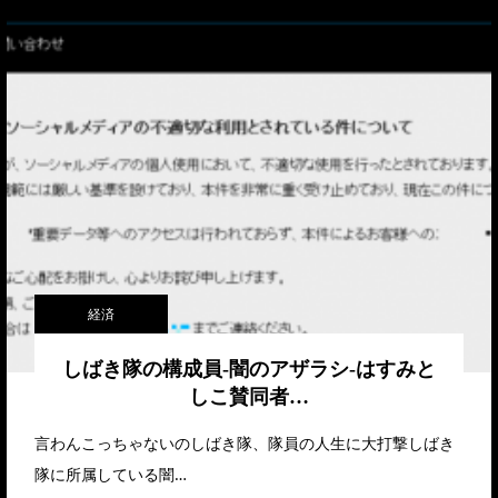
経済
しばき隊の構成員-闇のアザラシ-はすみと
しこ賛同者…
言わんこっちゃないのしばき隊、隊員の人生に大打撃しばき
隊に所属している闇…