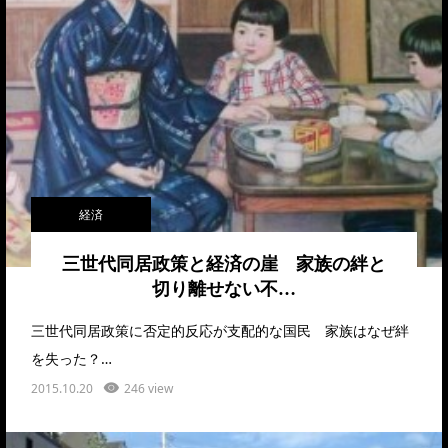
経済
三世代同居政策と経済の崖 家族の絆と
切り離せない不…
三世代同居政策に否定的反応が支配的な国民 家族はなぜ絆
を失った？…
2015.10.20
246 view