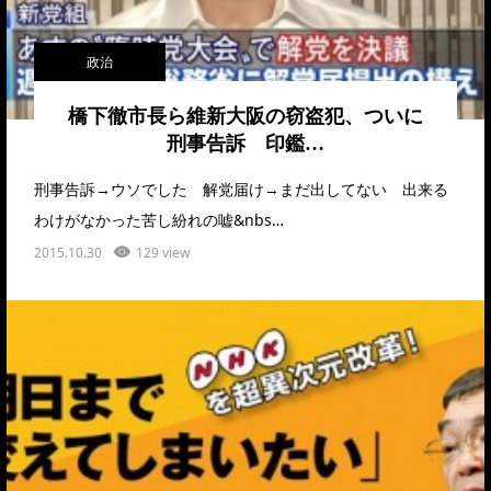
政治
橋下徹市長ら維新大阪の窃盗犯、ついに
刑事告訴 印鑑…
刑事告訴→ウソでした 解党届け→まだ出してない 出来る
わけがなかった苦し紛れの嘘&nbs…
2015.10.30
129 view