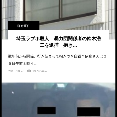
猟奇事件
埼玉ラブホ殺人 暴力団関係者の鈴木浩
二を逮捕 抱き…
数年前から関係、行き詰まって抱きつき自殺？伊倉さんは２
５日午前３時４…
2015.10.26
2974 view