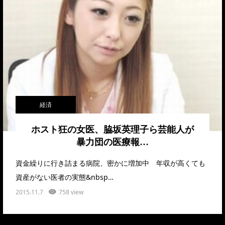
経済
ホスト狂の女医、脇坂英理子ら芸能人が
暴力団の医療報…
資金繰りに行き詰まる病院、密かに増加中 年収が高くても
資産がない医者の実態&nbsp…
2015.11.7
758 view