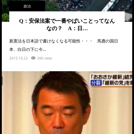
政治
Q：安保法案で一番やばいことってなん
なの？ A：日…
新憲法を日本語で書けなくなる可能性・・・ 馬鹿の国日
本、白日の下に今…
2015.10.22
390 view