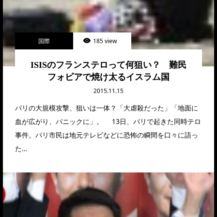
国際
185 view
ISISのフランステロって何狙い？ 難民
フォビアで焼け太るイスラム国
2015.11.15
パリの大規模攻撃、狙いは一体？「大虐殺だった」「地面に
血が広がり、パニックに」。 13日、パリで起きた同時テロ
事件。パリ市民は地元テレビなどに恐怖の瞬間を口々に語っ
た…