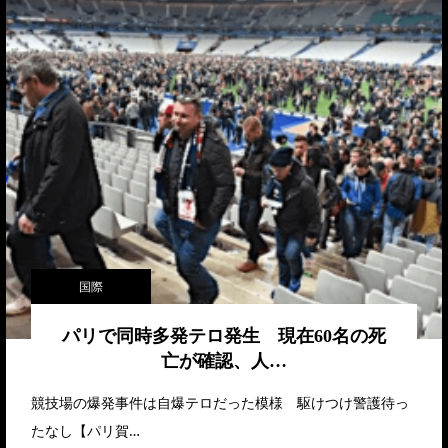
国際
パリで同時多発テロ発生 現在60名の死
亡が確認、人…
競技場の爆発事件は自爆テロだった模様 駆けつけ警護待っ
たなし【パリ賀…