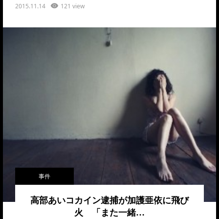
2015.11.14
121 view
事件
高部あいコカイン逮捕が加護亜依に飛び
火 「また一緒…