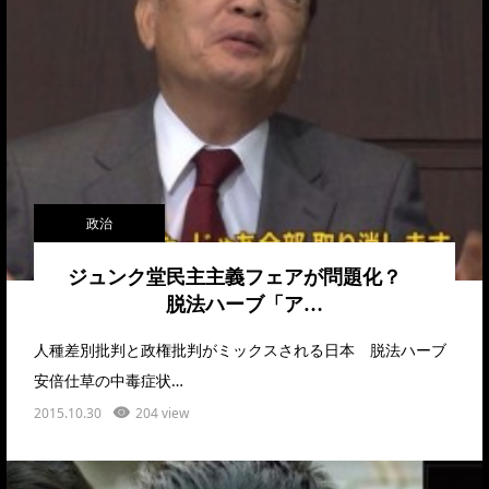
政治
ジュンク堂民主主義フェアが問題化？
脱法ハーブ「ア…
人種差別批判と政権批判がミックスされる日本 脱法ハーブ
安倍仕草の中毒症状…
2015.10.30
204 view