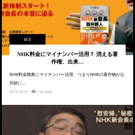
経済
NHK料金にマイナンバー活用？ 消える著
作権、出来…
NHK料金聴衆にマイナンバー活用 つまりNHKの著作物が公
共財に…
2015.10.30
156 view