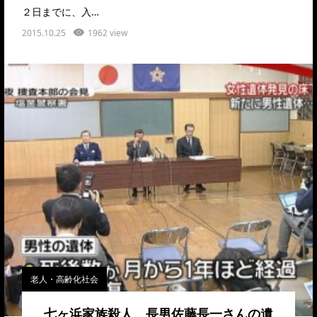
２日までに、入…
2015.10.25
1962 view
老人・高齢化社会
七ヶ浜家族殺人 長男佐藤長一さんの遺