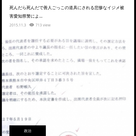
死んだら死んだで善人ごっこの道具にされる悲惨なイジメ被
害愛知県警によ…
2015.11.3
713 view
政治