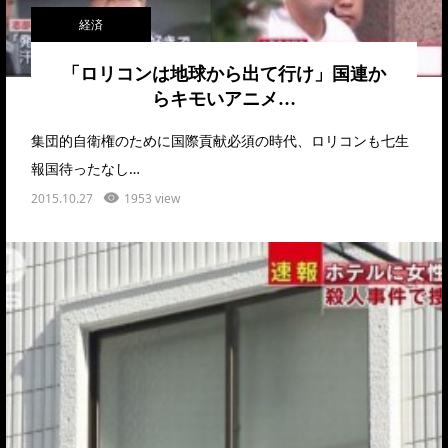
経済
「ロリコンは地球から出て行け」国連か
らキモいアニメ…
集団的自衛権のために国際貢献必須の時代、ロリコンも七生
報国待ったなし…
2015.10.27
1953 view